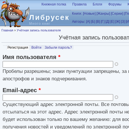
Перейти к основному содержанию
Книжная полка
Правила
Блоги
Форумы
Книги:
[Новые]
[Жанры]
[Серии]
[П
Либрусек
Авторы:
[А]
[Б]
[В]
[Г]
[Д]
[Е]
[Ж]
[З]
[И
Много книг
Вы здесь
Главная
»
Учётная запись пользователя
Учётная запись пользова
Главные вкладки
Регистрация
(активная вкладка)
Войти
Забыли пароль?
Имя пользователя
*
Пробелы разрешены; знаки пунктуации запрещены, за 
апострофов и знаков подчеркивания.
Email-адрес
*
Существующий адрес электронной почты. Все почтовы
отсылаться на этот адрес. Адрес электронной почты н
будет использован только по вашему желанию: для во
получения новостей и уведомлений по электронной по