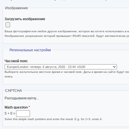
Изображение
Загрузить изображение
Ваша фотография или любое другое изображение, которое вы хотите использовать в ка
Изображения, разрешение который превышает 85x85 пикселей, будут автоматически 
Скрыть
Региональные настройки
Часовой пояс
Выберите желательное местное время и часовой пояс. Даты и время на сайте будут по
пояса.
CAPTCHA
Разгадываем капчу...
Math question
*
5 + 0 =
Solve this simple math problem and enter the result. E.g. for 1+3, enter 4.