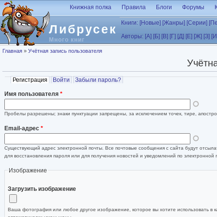
Перейти к основному содержанию
Книжная полка
Правила
Блоги
Форумы
Книги:
[Новые]
[Жанры]
[Серии]
[П
Либрусек
Авторы:
[А]
[Б]
[В]
[Г]
[Д]
[Е]
[Ж]
[З]
[И
Много книг
Вы здесь
Главная
»
Учётная запись пользователя
Учётна
Главные вкладки
Регистрация
(активная вкладка)
Войти
Забыли пароль?
Имя пользователя
*
Пробелы разрешены; знаки пунктуации запрещены, за исключением точек, тире, апостро
Email-адрес
*
Существующий адрес электронной почты. Все почтовые сообщения с сайта будут отсылат
для восстановления пароля или для получения новостей и уведомлений по электронной 
Изображение
Загрузить изображение
Ваша фотография или любое другое изображение, которое вы хотите использовать в к