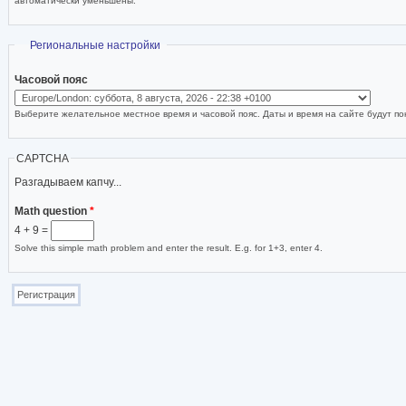
автоматически уменьшены.
Скрыть
Региональные настройки
Часовой пояс
Выберите желательное местное время и часовой пояс. Даты и время на сайте будут пок
CAPTCHA
Разгадываем капчу...
Math question
*
4 + 9 =
Solve this simple math problem and enter the result. E.g. for 1+3, enter 4.