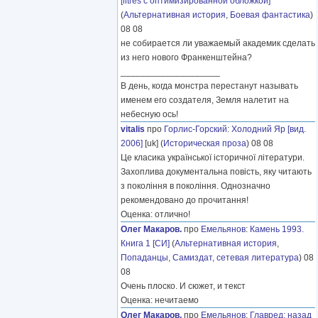
[litres с оптимизированной обложкой]
(
Альтернативная история
,
Боевая фантастика
)
08 08
не собирается ли уважаемый академик сделать
из него нового Франкенштейна?
____________________
В день, когда монстра перестанут называть
именем его создателя, Земля налетит на
небесную ось!
vitalis
про
Горлис-Горский
:
Холодний Яр [вид.
2006]
[uk] (
Историческая проза
) 08 08
Це класика української історичної літератури.
Захоплива документальна повість, яку читають
з покоління в покоління. Однозначно
рекомендовано до прочитання!
Оценка: отлично!
Олег Макаров.
про
Емельянов
:
Камень 1993.
Книга 1 [СИ]
(
Альтернативная история
,
Попаданцы
,
Самиздат, сетевая литература
) 08
08
Очень плоско. И сюжет, и текст
Оценка: нечитаемо
Олег Макаров.
про
Емельянов
:
Главред: назад