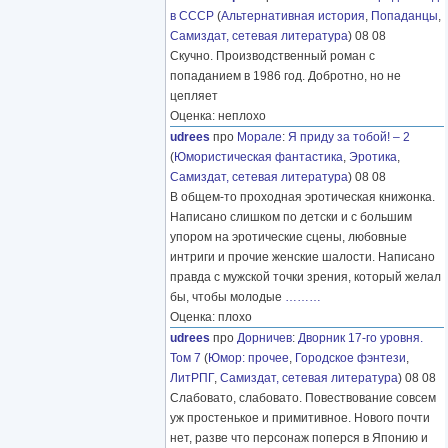
в СССР
(
Альтернативная история
,
Попаданцы
,
Самиздат, сетевая литература
) 08 08
Скучно. Производственный роман с
попаданием в 1986 год. Добротно, но не
цепляет
Оценка: неплохо
udrees
про
Морале
:
Я приду за тобой! – 2
(
Юмористическая фантастика
,
Эротика
,
Самиздат, сетевая литература
) 08 08
В общем-то проходная эротическая книжонка.
Написано слишком по детски и с большим
упором на эротические сцены, любовные
интриги и прочие женские шалости. Написано
правда с мужской точки зрения, который желал
бы, чтобы молодые
………
Оценка: плохо
udrees
про
Дорничев
:
Дворник 17-го уровня.
Том 7
(
Юмор: прочее
,
Городское фэнтези
,
ЛитРПГ
,
Самиздат, сетевая литература
) 08 08
Слабовато, слабовато. Повествование совсем
уж простенькое и примитивное. Нового почти
нет, разве что персонаж поперся в Японию и