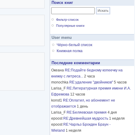
Поиск книг
Фильтр-список
Популярные книги
User menu
Чёрно-белый список
Книжная полка
Последние комментарии
Океана
RE:Подайте бедному копеечку на
книжку с литреса...
2 часа
monochka
RE:удаление "двойников"
5 часов
Larisa_F
RE:Литературная премия имени И.А.
Ефремова
12 часов
konst1
RE:Оплатил, но абонемент не
отображается
1 день
Larisa_F
RE:Беляевская премия
4 дня
epoost
RE:Древнейшая мудрость
1 неделя
epoost
RE:Чарльз Брокден Браун -
Wieland
1 неделя