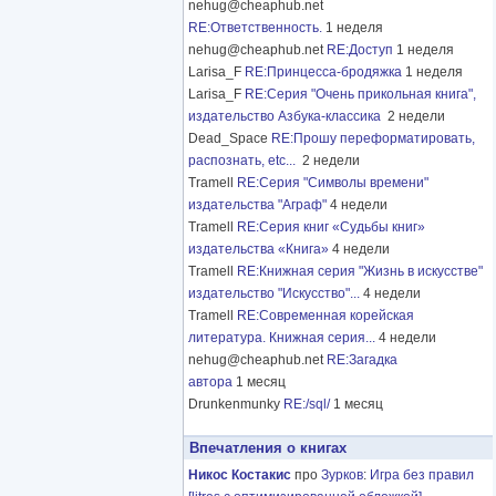
nehug@cheaphub.net
RE:Ответственность.
1 неделя
nehug@cheaphub.net
RE:Доступ
1 неделя
Larisa_F
RE:Принцесса-бродяжка
1 неделя
Larisa_F
RE:Серия "Очень прикольная книга",
издательство Азбука-классика
2 недели
Dead_Space
RE:Прошу переформатировать,
распознать, etc...
2 недели
Tramell
RE:Серия "Символы времени"
издательства "Аграф"
4 недели
Tramell
RE:Серия книг «Судьбы книг»
издательства «Книга»
4 недели
Tramell
RE:Книжная серия "Жизнь в искусстве"
издательство "Искусство"...
4 недели
Tramell
RE:Современная корейская
литература. Книжная серия...
4 недели
nehug@cheaphub.net
RE:Загадка
автора
1 месяц
Drunkenmunky
RE:/sql/
1 месяц
Впечатления о книгах
Никос Костакис
про
Зурков
:
Игра без правил