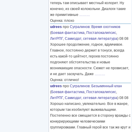
теперь там описывает местный колорит. Ну
конечно, из своей колокольни. Диалоги такие
же примитивные
………
Оценка: плохо
udrees
про
Сугралинов
:
Время охотников
(
Боевая фантастика
,
Постапокалипсис
,
ЛитРПГ
,
Самиздат, сетевая литература
) 08 08
Хорошее продолжение, годное, вдумчивое.
Главное, постоянно держит в тонусе, всегда
есть какой-то цейтнот, героев постоянно
подгоняют обстоятельства и новые
возникающие опасности. Сюжет не провисает,
и не дает заскучать. Даже
………
Оценка: отлично!
udrees
про
Сугралинов
:
Безымянный клан
(
Боевая фантастика
,
Постапокалипсис
,
ЛитРПГ
,
Самиздат, сетевая литература
) 08 08
Хорошо написано, увлекательно. Все в жанре,
которым так изобилуют выживальщики.
Постепенно все смещается в сторону вражды с
конкурирующими человеческими
группировками. Главный герой все так же крут и