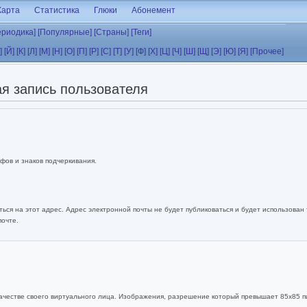
Карта
Статистика
Глюки
Абонемент
ериодика]
[Популярные]
[Страны]
[Теги]
]
[Й]
[К]
[Л]
[М]
[Н]
[О]
[П]
[Р]
[С]
[Т]
[У]
[Ф]
[Х]
[Ц]
[Ч]
[Ш]
[Щ]
[Э]
[Ю]
[Я]
[Прочее]
я запись пользователя
фов и знаков подчеркивания.
ься на этот адрес. Адрес электронной почты не будет публиковаться и будет использован
почте.
ачестве своего виртуального лица. Изображения, разрешение который превышает 85x85 п