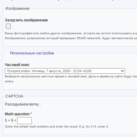
Изображение
Загрузить изображение
Ваша фотография или любое другое изображение, которое вы хотите использовать в ка
Изображения, разрешение который превышает 85x85 пикселей, будут автоматически 
Скрыть
Региональные настройки
Часовой пояс
Выберите желательное местное время и часовой пояс. Даты и время на сайте будут по
пояса.
CAPTCHA
Разгадываем капчу...
Math question
*
5 + 9 =
Solve this simple math problem and enter the result. E.g. for 1+3, enter 4.