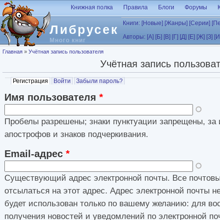
Перейти к основному содержанию
Книжная полка
Правила
Блоги
Форумы
Книги:
[Новые]
[Жанры]
[Серии]
[П
Либрусек
Авторы:
[А]
[Б]
[В]
[Г]
[Д]
[Е]
[Ж]
[З]
[И
Много книг
Вы здесь
Главная
»
Учётная запись пользователя
Учётная запись пользова
Главные вкладки
Регистрация
(активная вкладка)
Войти
Забыли пароль?
Имя пользователя
*
Пробелы разрешены; знаки пунктуации запрещены, за 
апострофов и знаков подчеркивания.
Email-адрес
*
Существующий адрес электронной почты. Все почтовы
отсылаться на этот адрес. Адрес электронной почты н
будет использован только по вашему желанию: для во
получения новостей и уведомлений по электронной по