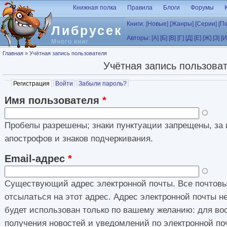
Перейти к основному содержанию
Книжная полка
Правила
Блоги
Форумы
Книги:
[Новые]
[Жанры]
[Серии]
[П
Либрусек
Авторы:
[А]
[Б]
[В]
[Г]
[Д]
[Е]
[Ж]
[З]
[И
Много книг
Вы здесь
Главная
»
Учётная запись пользователя
Учётная запись пользова
Главные вкладки
Регистрация
(активная вкладка)
Войти
Забыли пароль?
Имя пользователя
*
Пробелы разрешены; знаки пунктуации запрещены, за 
апострофов и знаков подчеркивания.
Email-адрес
*
Существующий адрес электронной почты. Все почтовы
отсылаться на этот адрес. Адрес электронной почты н
будет использован только по вашему желанию: для во
получения новостей и уведомлений по электронной по