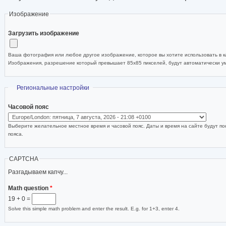
Изображение
Загрузить изображение
Ваша фотография или любое другое изображение, которое вы хотите использовать в ка
Изображения, разрешение который превышает 85x85 пикселей, будут автоматически 
Скрыть
Региональные настройки
Часовой пояс
Выберите желательное местное время и часовой пояс. Даты и время на сайте будут по
пояса.
CAPTCHA
Разгадываем капчу...
Math question
*
19 + 0 =
Solve this simple math problem and enter the result. E.g. for 1+3, enter 4.