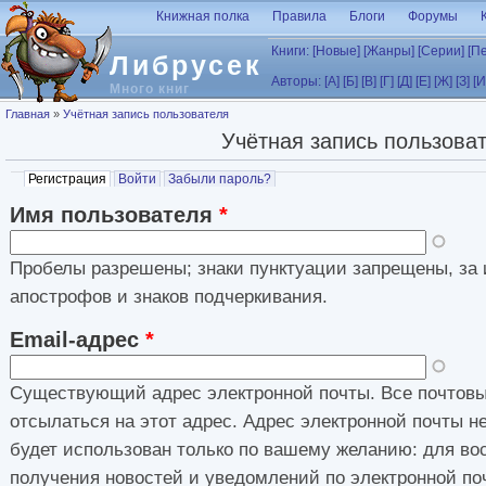
Перейти к основному содержанию
Книжная полка
Правила
Блоги
Форумы
Книги:
[Новые]
[Жанры]
[Серии]
[П
Либрусек
Авторы:
[А]
[Б]
[В]
[Г]
[Д]
[Е]
[Ж]
[З]
[И
Много книг
Вы здесь
Главная
»
Учётная запись пользователя
Учётная запись пользова
Главные вкладки
Регистрация
(активная вкладка)
Войти
Забыли пароль?
Имя пользователя
*
Пробелы разрешены; знаки пунктуации запрещены, за 
апострофов и знаков подчеркивания.
Email-адрес
*
Существующий адрес электронной почты. Все почтовы
отсылаться на этот адрес. Адрес электронной почты н
будет использован только по вашему желанию: для во
получения новостей и уведомлений по электронной по