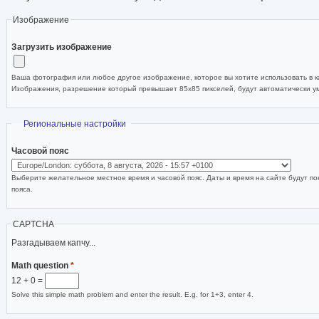
Изображение
Загрузить изображение
Ваша фотография или любое другое изображение, которое вы хотите использовать в ка
Изображения, разрешение который превышает 85x85 пикселей, будут автоматически 
Скрыть
Региональные настройки
Часовой пояс
Выберите желательное местное время и часовой пояс. Даты и время на сайте будут по
пояса.
CAPTCHA
Разгадываем капчу...
Math question
*
12 + 0 =
Solve this simple math problem and enter the result. E.g. for 1+3, enter 4.