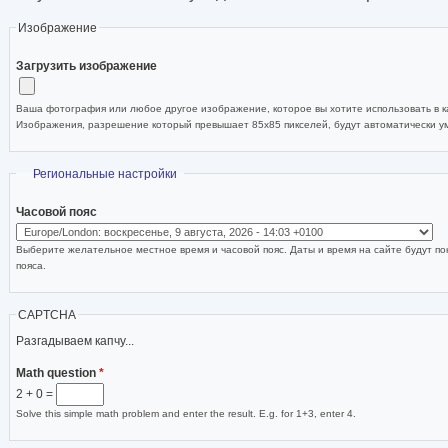
Изображение
Загрузить изображение
Ваша фотография или любое другое изображение, которое вы хотите использовать в ка
Изображения, разрешение который превышает 85x85 пикселей, будут автоматически 
Скрыть
Региональные настройки
Часовой пояс
Выберите желательное местное время и часовой пояс. Даты и время на сайте будут по
пояса.
CAPTCHA
Разгадываем капчу...
Math question
*
2 + 0 =
Solve this simple math problem and enter the result. E.g. for 1+3, enter 4.