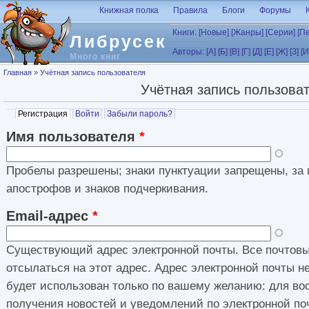
Перейти к основному содержанию
Книжная полка
Правила
Блоги
Форумы
Книги:
[Новые]
[Жанры]
[Серии]
[П
Либрусек
Авторы:
[А]
[Б]
[В]
[Г]
[Д]
[Е]
[Ж]
[З]
[И
Много книг
Вы здесь
Главная
»
Учётная запись пользователя
Учётная запись пользова
Главные вкладки
Регистрация
(активная вкладка)
Войти
Забыли пароль?
Имя пользователя
*
Пробелы разрешены; знаки пунктуации запрещены, за 
апострофов и знаков подчеркивания.
Email-адрес
*
Существующий адрес электронной почты. Все почтовы
отсылаться на этот адрес. Адрес электронной почты н
будет использован только по вашему желанию: для во
получения новостей и уведомлений по электронной по