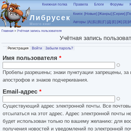
Перейти к основному содержанию
Книжная полка
Правила
Блоги
Форумы
Книги:
[Новые]
[Жанры]
[Серии]
[П
Либрусек
Авторы:
[А]
[Б]
[В]
[Г]
[Д]
[Е]
[Ж]
[З]
[И
Много книг
Вы здесь
Главная
»
Учётная запись пользователя
Учётная запись пользова
Главные вкладки
Регистрация
(активная вкладка)
Войти
Забыли пароль?
Имя пользователя
*
Пробелы разрешены; знаки пунктуации запрещены, за 
апострофов и знаков подчеркивания.
Email-адрес
*
Существующий адрес электронной почты. Все почтовы
отсылаться на этот адрес. Адрес электронной почты н
будет использован только по вашему желанию: для во
получения новостей и уведомлений по электронной по