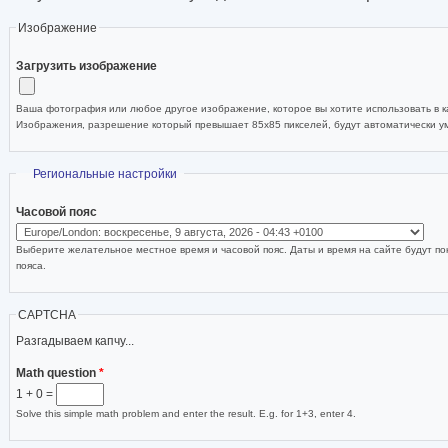
Изображение
Загрузить изображение
Ваша фотография или любое другое изображение, которое вы хотите использовать в ка
Изображения, разрешение который превышает 85x85 пикселей, будут автоматически 
Скрыть
Региональные настройки
Часовой пояс
Выберите желательное местное время и часовой пояс. Даты и время на сайте будут по
пояса.
CAPTCHA
Разгадываем капчу...
Math question
*
1 + 0 =
Solve this simple math problem and enter the result. E.g. for 1+3, enter 4.