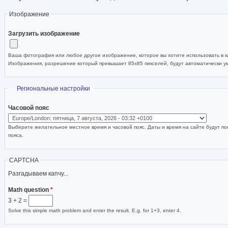
Изображение
Загрузить изображение
Ваша фотография или любое другое изображение, которое вы хотите использовать в ка
Изображения, разрешение который превышает 85x85 пикселей, будут автоматически 
Скрыть
Региональные настройки
Часовой пояс
Выберите желательное местное время и часовой пояс. Даты и время на сайте будут по
пояса.
CAPTCHA
Разгадываем капчу...
Math question
*
3 + 2 =
Solve this simple math problem and enter the result. E.g. for 1+3, enter 4.