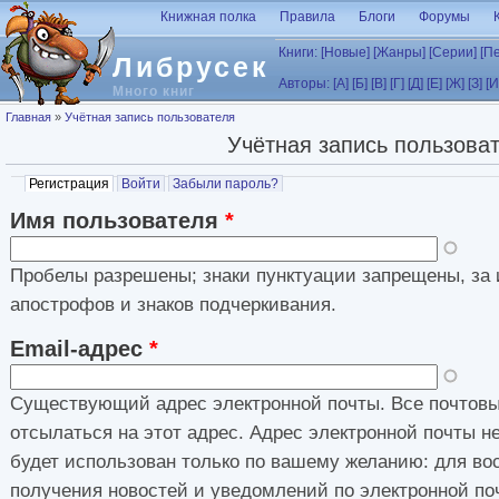
Перейти к основному содержанию
Книжная полка
Правила
Блоги
Форумы
Книги:
[Новые]
[Жанры]
[Серии]
[П
Либрусек
Авторы:
[А]
[Б]
[В]
[Г]
[Д]
[Е]
[Ж]
[З]
[И
Много книг
Вы здесь
Главная
»
Учётная запись пользователя
Учётная запись пользова
Главные вкладки
Регистрация
(активная вкладка)
Войти
Забыли пароль?
Имя пользователя
*
Пробелы разрешены; знаки пунктуации запрещены, за 
апострофов и знаков подчеркивания.
Email-адрес
*
Существующий адрес электронной почты. Все почтовы
отсылаться на этот адрес. Адрес электронной почты н
будет использован только по вашему желанию: для во
получения новостей и уведомлений по электронной по