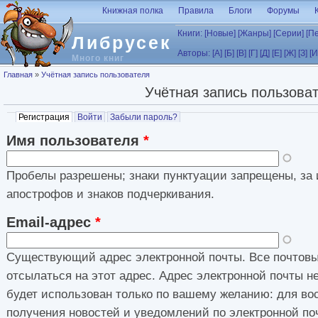
Перейти к основному содержанию
Книжная полка
Правила
Блоги
Форумы
Книги:
[Новые]
[Жанры]
[Серии]
[П
Либрусек
Авторы:
[А]
[Б]
[В]
[Г]
[Д]
[Е]
[Ж]
[З]
[И
Много книг
Вы здесь
Главная
»
Учётная запись пользователя
Учётная запись пользова
Главные вкладки
Регистрация
(активная вкладка)
Войти
Забыли пароль?
Имя пользователя
*
Пробелы разрешены; знаки пунктуации запрещены, за 
апострофов и знаков подчеркивания.
Email-адрес
*
Существующий адрес электронной почты. Все почтовы
отсылаться на этот адрес. Адрес электронной почты н
будет использован только по вашему желанию: для во
получения новостей и уведомлений по электронной по