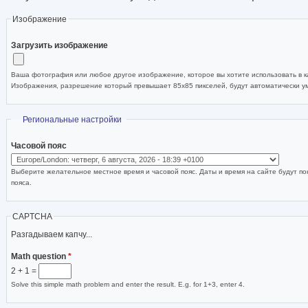
Изображение
Загрузить изображение
Ваша фотография или любое другое изображение, которое вы хотите использовать в ка
Изображения, разрешение который превышает 85x85 пикселей, будут автоматически 
Скрыть
Региональные настройки
Часовой пояс
Выберите желательное местное время и часовой пояс. Даты и время на сайте будут по
пояса.
CAPTCHA
Разгадываем капчу...
Math question
*
2 + 1 =
Solve this simple math problem and enter the result. E.g. for 1+3, enter 4.