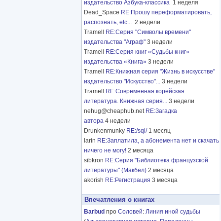
издательство Азбука-классика
1 неделя
Dead_Space
RE:Прошу переформатировать,
распознать, etc...
2 недели
Tramell
RE:Серия "Символы времени"
издательства "Аграф"
3 недели
Tramell
RE:Серия книг «Судьбы книг»
издательства «Книга»
3 недели
Tramell
RE:Книжная серия "Жизнь в искусстве"
издательство "Искусство"...
3 недели
Tramell
RE:Современная корейская
литература. Книжная серия...
3 недели
nehug@cheaphub.net
RE:Загадка
автора
4 недели
Drunkenmunky
RE:/sql/
1 месяц
larin
RE:Заплатила, а абонемента нет и скачать
ничего не могу!
2 месяца
sibkron
RE:Серия "Библиотека французской
литературы" (Макбел)
2 месяца
akorish
RE:Регистрация
3 месяца
Впечатления о книгах
Barbud
про
Соловей
:
Линия иной судьбы