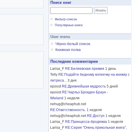
Поиск книг
Фильтр-список
Популярные книги
User menu
Чёрно-белый список
Книжная полка
Последние комментарии
Larisa_F
RE:Беляевская премия
1 день
Telly
RE:Подайте бедному копеечку на книжку с
литреса...
3 дня
epoost
RE:Древнейшая мудрость
5 дней
epoost
RE:Чарльз Брокден Браун -
Wieland
1 неделя
nehug@cheaphub.net
RE:Ответственность.
1 неделя
nehug@cheaphub.net
RE:Доступ
1 неделя
Larisa_F
RE:Принцесса-бродяжка
1 неделя
Larisa_F
RE:Серия "Очень прикольная книга",