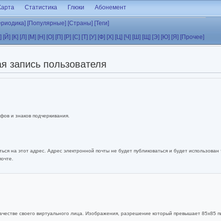
Карта
Статистика
Глюки
Абонемент
ериодика]
[Популярные]
[Страны]
[Теги]
]
[Й]
[К]
[Л]
[М]
[Н]
[О]
[П]
[Р]
[С]
[Т]
[У]
[Ф]
[Х]
[Ц]
[Ч]
[Ш]
[Щ]
[Э]
[Ю]
[Я]
[Прочее]
я запись пользователя
фов и знаков подчеркивания.
ься на этот адрес. Адрес электронной почты не будет публиковаться и будет использован
почте.
ачестве своего виртуального лица. Изображения, разрешение который превышает 85x85 п