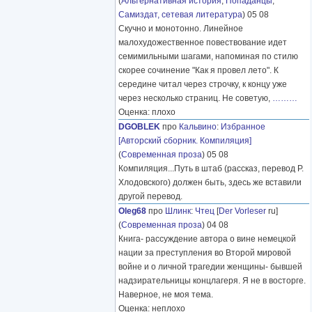
(
Альтернативная история
,
Попаданцы
,
Самиздат, сетевая литература
) 05 08
Скучно и монотонно. Линейное
малохудожественное повествование идет
семимильными шагами, напоминая по стилю
скорее сочинение "Как я провел лето". К
середине читал через строчку, к концу уже
через несколько страниц. Не советую,
………
Оценка: плохо
DGOBLEK
про
Кальвино
:
Избранное
[Авторский сборник. Компиляция]
(
Современная проза
) 05 08
Компиляция...Путь в штаб (рассказ, перевод Р.
Хлодовского) должен быть, здесь же вставили
другой перевод.
Oleg68
про
Шлинк
:
Чтец
[
Der Vorleser
ru]
(
Современная проза
) 04 08
Книга- рассуждение автора о вине немецкой
нации за преступления во Второй мировой
войне и о личной трагедии женщины- бывшей
надзирательницы концлагеря. Я не в восторге.
Наверное, не моя тема.
Оценка: неплохо