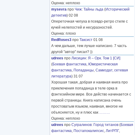
Оценка: неплохо
mysevra
про
Чиж
:
Тайны льда
(
Исторический
детектив
) 02 08
Опереточная чепуха в псевдо-ретро стиле с
кучей нелепостей и несуразностей.
Оценка: плохо
RedRoses3
про
Таксист
01 08
А чем дальше, тем лучше написано. 7 часть
другой "автор" писал? ))
udrees
про
Лисицин
:
Я – Орк. Том 1 [СИ]
(
Боевая фантастика
,
Юмористическая
фантастика
,
Попаданцы
,
Самиздат, сетевая
литература
) 31 07
Хорошая такая, добрая и наивная книга про
приключения попаданца в теле орка в
фэнтезийном мире. Все действо начинается с
первой страницы. Книга написана очень
простоватым языком, наивная, многое не
объясняется, ну и плюс как
………
Оценка: неплохо
udrees
про
Сугралинов
:
Город титанов
(
Боевая
фантастика
,
Постапокалипсис
,
ЛитРПГ
,