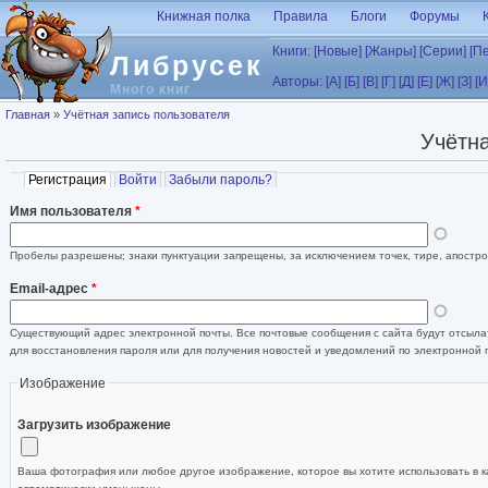
Перейти к основному содержанию
Книжная полка
Правила
Блоги
Форумы
Книги:
[Новые]
[Жанры]
[Серии]
[П
Либрусек
Авторы:
[А]
[Б]
[В]
[Г]
[Д]
[Е]
[Ж]
[З]
[И
Много книг
Вы здесь
Главная
»
Учётная запись пользователя
Учётна
Главные вкладки
Регистрация
(активная вкладка)
Войти
Забыли пароль?
Имя пользователя
*
Пробелы разрешены; знаки пунктуации запрещены, за исключением точек, тире, апостро
Email-адрес
*
Существующий адрес электронной почты. Все почтовые сообщения с сайта будут отсылат
для восстановления пароля или для получения новостей и уведомлений по электронной 
Изображение
Загрузить изображение
Ваша фотография или любое другое изображение, которое вы хотите использовать в к