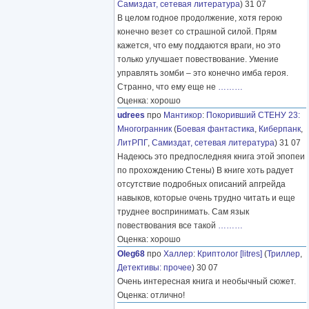
Самиздат, сетевая литература
) 31 07
В целом годное продолжение, хотя герою
конечно везет со страшной силой. Прям
кажется, что ему поддаются враги, но это
только улучшает повествование. Умение
управлять зомби – это конечно имба героя.
Странно, что ему еще не
………
Оценка: хорошо
udrees
про
Мантикор
:
Покоривший СТЕНУ 23:
Многогранник
(
Боевая фантастика
,
Киберпанк
,
ЛитРПГ
,
Самиздат, сетевая литература
) 31 07
Надеюсь это предпоследняя книга этой эпопеи
по прохождению Стены) В книге хоть радует
отсутствие подробных описаний апгрейда
навыков, которые очень трудно читать и еще
труднее воспринимать. Сам язык
повествования все такой
………
Оценка: хорошо
Oleg68
про
Халлер
:
Криптолог [litres]
(
Триллер
,
Детективы: прочее
) 30 07
Очень интересная книга и необычный сюжет.
Оценка: отлично!