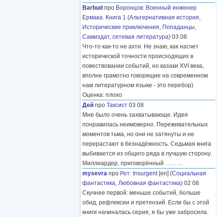
Barbud
про
Воронцов
:
Военный инженер
Ермака. Книга 1
(
Альтернативная история
,
Исторические приключения
,
Попаданцы
,
Самиздат, сетевая литература
) 03 08
Что-то как-то не ахти. Не знаю, как насчет
исторической точности происходящих в
повествовании событий, но казаки XVI века,
вполне грамотно говорящие на современном
нам литературном языке - это перебор)
Оценка: плохо
Дей
про
Таксист
03 08
Мне было очень захватывающе. Идея
понравилась неимоверно. Переживательных
моментов тьма, но они не затянуты и не
перерастают в безнадёжность. Седьмая книга
выбивается из общего ряда в лучшую сторону.
Миллиардер, приговорённый
………
mysevra
про
Рот
:
Insurgent
[en] (
Социальная
фантастика
,
Любовная фантастика
) 02 08
Скучнее первой: меньше событий, больше
обид, рефлексии и претензий. Если бы с этой
книги начиналась серия, я бы уже забросила.