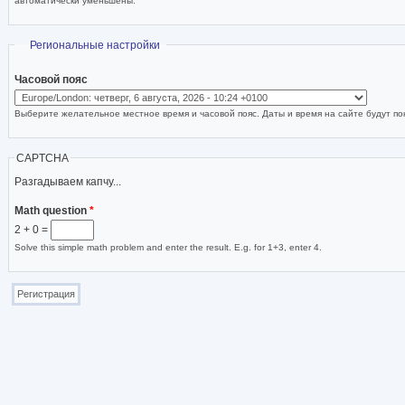
автоматически уменьшены.
Скрыть
Региональные настройки
Часовой пояс
Выберите желательное местное время и часовой пояс. Даты и время на сайте будут пок
CAPTCHA
Разгадываем капчу...
Math question
*
2 + 0 =
Solve this simple math problem and enter the result. E.g. for 1+3, enter 4.