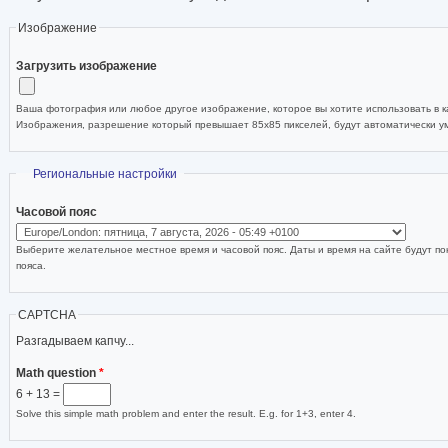
Изображение
Загрузить изображение
Ваша фотография или любое другое изображение, которое вы хотите использовать в ка
Изображения, разрешение который превышает 85x85 пикселей, будут автоматически 
Скрыть
Региональные настройки
Часовой пояс
Выберите желательное местное время и часовой пояс. Даты и время на сайте будут по
пояса.
CAPTCHA
Разгадываем капчу...
Math question
*
6 + 13 =
Solve this simple math problem and enter the result. E.g. for 1+3, enter 4.