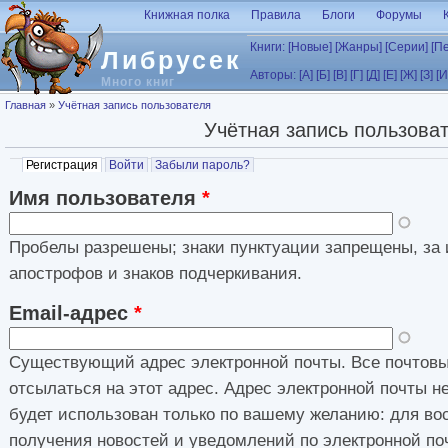
Перейти к основному содержанию
Книжная полка
Правила
Блоги
Форумы
Книги:
[Новые]
[Жанры]
[Серии]
[П
Либрусек
Авторы:
[А]
[Б]
[В]
[Г]
[Д]
[Е]
[Ж]
[З]
[И
Много книг
Вы здесь
Главная
»
Учётная запись пользователя
Учётная запись пользова
Главные вкладки
Регистрация
(активная вкладка)
Войти
Забыли пароль?
Имя пользователя
*
Пробелы разрешены; знаки пунктуации запрещены, за 
апострофов и знаков подчеркивания.
Email-адрес
*
Существующий адрес электронной почты. Все почтовы
отсылаться на этот адрес. Адрес электронной почты н
будет использован только по вашему желанию: для во
получения новостей и уведомлений по электронной по