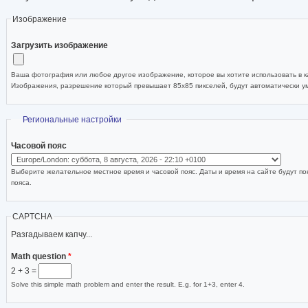
Изображение
Загрузить изображение
Ваша фотография или любое другое изображение, которое вы хотите использовать в ка
Изображения, разрешение который превышает 85x85 пикселей, будут автоматически 
Скрыть
Региональные настройки
Часовой пояс
Выберите желательное местное время и часовой пояс. Даты и время на сайте будут по
пояса.
CAPTCHA
Разгадываем капчу...
Math question
*
2 + 3 =
Solve this simple math problem and enter the result. E.g. for 1+3, enter 4.