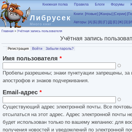
Перейти к основному содержанию
Книжная полка
Правила
Блоги
Форумы
Книги:
[Новые]
[Жанры]
[Серии]
[П
Либрусек
Авторы:
[А]
[Б]
[В]
[Г]
[Д]
[Е]
[Ж]
[З]
[И
Много книг
Вы здесь
Главная
»
Учётная запись пользователя
Учётная запись пользова
Главные вкладки
Регистрация
(активная вкладка)
Войти
Забыли пароль?
Имя пользователя
*
Пробелы разрешены; знаки пунктуации запрещены, за 
апострофов и знаков подчеркивания.
Email-адрес
*
Существующий адрес электронной почты. Все почтовы
отсылаться на этот адрес. Адрес электронной почты н
будет использован только по вашему желанию: для во
получения новостей и уведомлений по электронной по