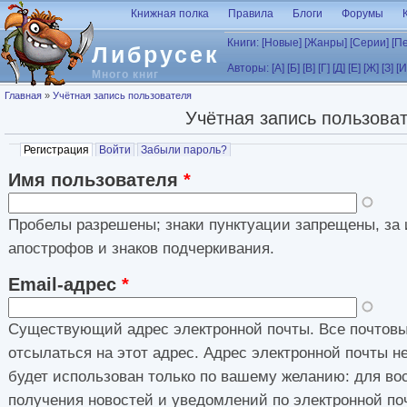
Перейти к основному содержанию
Книжная полка
Правила
Блоги
Форумы
Книги:
[Новые]
[Жанры]
[Серии]
[П
Либрусек
Авторы:
[А]
[Б]
[В]
[Г]
[Д]
[Е]
[Ж]
[З]
[И
Много книг
Вы здесь
Главная
»
Учётная запись пользователя
Учётная запись пользова
Главные вкладки
Регистрация
(активная вкладка)
Войти
Забыли пароль?
Имя пользователя
*
Пробелы разрешены; знаки пунктуации запрещены, за 
апострофов и знаков подчеркивания.
Email-адрес
*
Существующий адрес электронной почты. Все почтовы
отсылаться на этот адрес. Адрес электронной почты н
будет использован только по вашему желанию: для во
получения новостей и уведомлений по электронной по