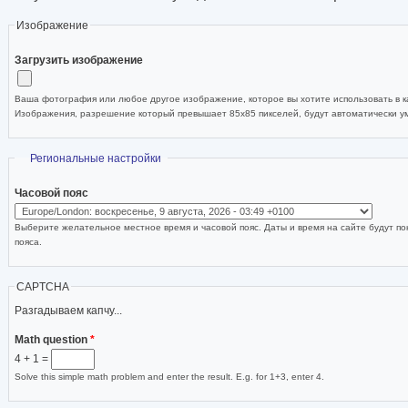
Изображение
Загрузить изображение
Ваша фотография или любое другое изображение, которое вы хотите использовать в ка
Изображения, разрешение который превышает 85x85 пикселей, будут автоматически 
Скрыть
Региональные настройки
Часовой пояс
Выберите желательное местное время и часовой пояс. Даты и время на сайте будут по
пояса.
CAPTCHA
Разгадываем капчу...
Math question
*
4 + 1 =
Solve this simple math problem and enter the result. E.g. for 1+3, enter 4.