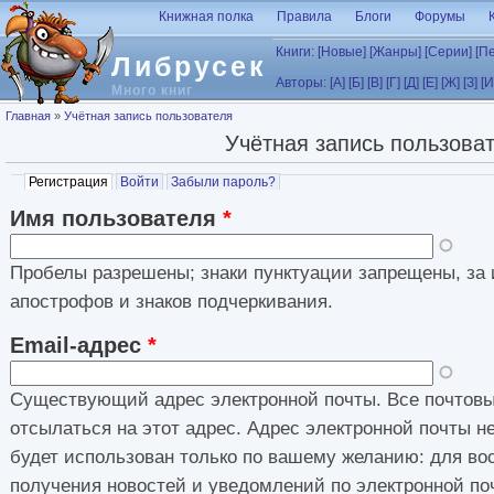
Перейти к основному содержанию
Книжная полка
Правила
Блоги
Форумы
Книги:
[Новые]
[Жанры]
[Серии]
[П
Либрусек
Авторы:
[А]
[Б]
[В]
[Г]
[Д]
[Е]
[Ж]
[З]
[И
Много книг
Вы здесь
Главная
»
Учётная запись пользователя
Учётная запись пользова
Главные вкладки
Регистрация
(активная вкладка)
Войти
Забыли пароль?
Имя пользователя
*
Пробелы разрешены; знаки пунктуации запрещены, за 
апострофов и знаков подчеркивания.
Email-адрес
*
Существующий адрес электронной почты. Все почтовы
отсылаться на этот адрес. Адрес электронной почты н
будет использован только по вашему желанию: для во
получения новостей и уведомлений по электронной по