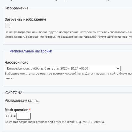
Изображение
Загрузить изображение
Ваша фотография или любое другое изображение, которое вы хотите использовать в ка
Изображения, разрешение который превышает 85x85 пикселей, будут автоматически 
Скрыть
Региональные настройки
Часовой пояс
Выберите желательное местное время и часовой пояс. Даты и время на сайте будут по
пояса.
CAPTCHA
Разгадываем капчу...
Math question
*
3 + 1 =
Solve this simple math problem and enter the result. E.g. for 1+3, enter 4.