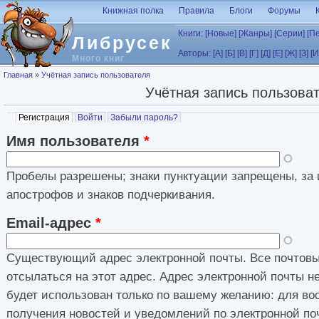
Перейти к основному содержанию
Книжная полка
Правила
Блоги
Форумы
Книги:
[Новые]
[Жанры]
[Серии]
[П
Либрусек
Авторы:
[А]
[Б]
[В]
[Г]
[Д]
[Е]
[Ж]
[З]
[И
Много книг
Вы здесь
Главная
»
Учётная запись пользователя
Учётная запись пользова
Главные вкладки
Регистрация
(активная вкладка)
Войти
Забыли пароль?
Имя пользователя
*
Пробелы разрешены; знаки пунктуации запрещены, за 
апострофов и знаков подчеркивания.
Email-адрес
*
Существующий адрес электронной почты. Все почтовы
отсылаться на этот адрес. Адрес электронной почты н
будет использован только по вашему желанию: для во
получения новостей и уведомлений по электронной по