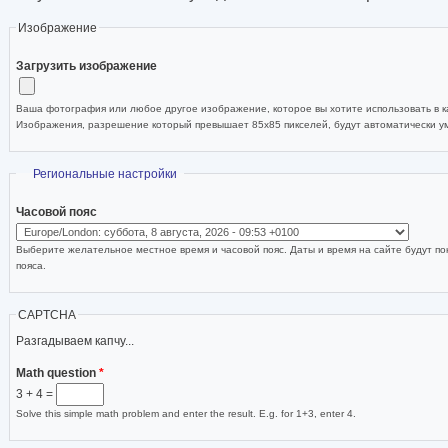
Изображение
Загрузить изображение
Ваша фотография или любое другое изображение, которое вы хотите использовать в ка
Изображения, разрешение который превышает 85x85 пикселей, будут автоматически 
Скрыть
Региональные настройки
Часовой пояс
Выберите желательное местное время и часовой пояс. Даты и время на сайте будут по
пояса.
CAPTCHA
Разгадываем капчу...
Math question
*
3 + 4 =
Solve this simple math problem and enter the result. E.g. for 1+3, enter 4.