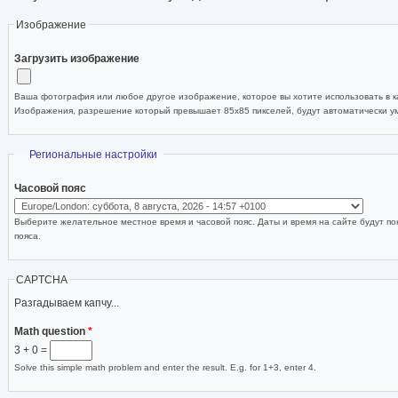
Изображение
Загрузить изображение
Ваша фотография или любое другое изображение, которое вы хотите использовать в ка
Изображения, разрешение который превышает 85x85 пикселей, будут автоматически 
Скрыть
Региональные настройки
Часовой пояс
Выберите желательное местное время и часовой пояс. Даты и время на сайте будут по
пояса.
CAPTCHA
Разгадываем капчу...
Math question
*
3 + 0 =
Solve this simple math problem and enter the result. E.g. for 1+3, enter 4.