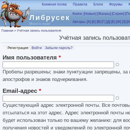
Перейти к основному содержанию
Книжная полка
Правила
Блоги
Форумы
Книги:
[Новые]
[Жанры]
[Серии]
[П
Либрусек
Авторы:
[А]
[Б]
[В]
[Г]
[Д]
[Е]
[Ж]
[З]
[И
Много книг
Вы здесь
Главная
»
Учётная запись пользователя
Учётная запись пользова
Главные вкладки
Регистрация
(активная вкладка)
Войти
Забыли пароль?
Имя пользователя
*
Пробелы разрешены; знаки пунктуации запрещены, за 
апострофов и знаков подчеркивания.
Email-адрес
*
Существующий адрес электронной почты. Все почтовы
отсылаться на этот адрес. Адрес электронной почты н
будет использован только по вашему желанию: для во
получения новостей и уведомлений по электронной по