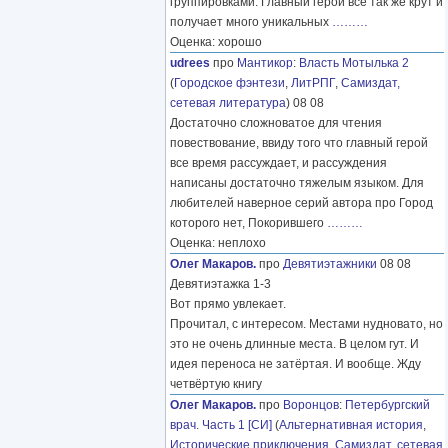
группировками. Главный герой все так же крут и
получает много уникальных
………
Оценка: хорошо
udrees
про
Мантикор
:
Власть Мотылька 2
(
Городское фэнтези
,
ЛитРПГ
,
Самиздат,
сетевая литература
) 08 08
Достаточно сложноватое для чтения
повествование, ввиду того что главный герой
все время рассуждает, и рассуждения
написаны достаточно тяжелым языком. Для
любителей наверное серий автора про Город
которого нет, Покорившего
………
Оценка: неплохо
Олег Макаров.
про
Девятиэтажники
08 08
Девятиэтажка 1-3
Вот прямо увлекает.
Прочитал, с интересом. Местами нудновато, но
это не очень длинные места. В целом гут. И
идея переноса не затёртая. И вообще. Жду
четвёртую книгу
Олег Макаров.
про
Воронцов
:
Петербургский
врач. Часть 1 [СИ]
(
Альтернативная история
,
Исторические приключения
,
Самиздат, сетевая