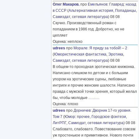
Олег Макаров.
про
Емельянов
:
Главред: назад
в СССР
(
Альтернативная история
,
Попаданцы
,
Самиздат, сетевая литература
) 08 08
Скучно. Производственный роман с
попаданием в 1986 год. Добротно, но не
цепляет
Оценка: неплохо
udrees
про
Морале
:
Я приду за тобой! – 2
(
Юмористическая фантастика
,
Эротика
,
Самиздат, сетевая литература
) 08 08
В общем-то проходная эротическая книжонка.
Написано слишком по детски и с большим
упором на эротические сцены, любовные
интриги и прочие женские шалости. Написано
правда с мужской точки зрения, который желал
бы, чтобы молодые
………
Оценка: плохо
udrees
про
Дорничев
:
Дворник 17-го уровня.
Том 7
(
Юмор: прочее
,
Городское фэнтези
,
ЛитРПГ
,
Самиздат, сетевая литература
) 08 08
Слабовато, слабовато. Повествование совсем
уж простенькое и примитивное. Нового почти