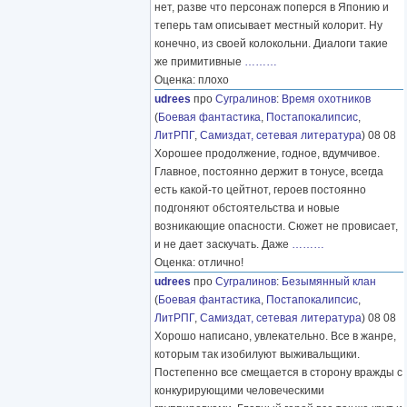
нет, разве что персонаж поперся в Японию и
теперь там описывает местный колорит. Ну
конечно, из своей колокольни. Диалоги такие
же примитивные
………
Оценка: плохо
udrees
про
Сугралинов
:
Время охотников
(
Боевая фантастика
,
Постапокалипсис
,
ЛитРПГ
,
Самиздат, сетевая литература
) 08 08
Хорошее продолжение, годное, вдумчивое.
Главное, постоянно держит в тонусе, всегда
есть какой-то цейтнот, героев постоянно
подгоняют обстоятельства и новые
возникающие опасности. Сюжет не провисает,
и не дает заскучать. Даже
………
Оценка: отлично!
udrees
про
Сугралинов
:
Безымянный клан
(
Боевая фантастика
,
Постапокалипсис
,
ЛитРПГ
,
Самиздат, сетевая литература
) 08 08
Хорошо написано, увлекательно. Все в жанре,
которым так изобилуют выживальщики.
Постепенно все смещается в сторону вражды с
конкурирующими человеческими