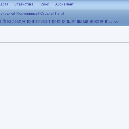
Карта
Статистика
Глюки
Абонемент
ериодика]
[Популярные]
[Страны]
[Теги]
]
[Й]
[К]
[Л]
[М]
[Н]
[О]
[П]
[Р]
[С]
[Т]
[У]
[Ф]
[Х]
[Ц]
[Ч]
[Ш]
[Щ]
[Э]
[Ю]
[Я]
[Прочее]