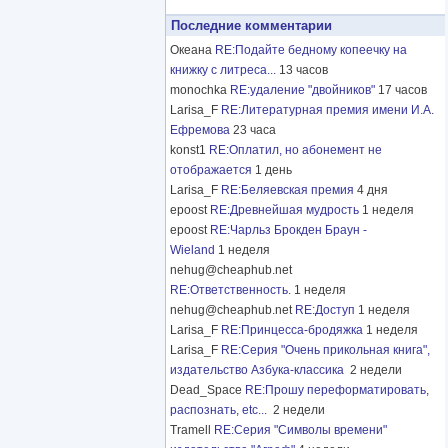
Последние комментарии
Океана
RE:Подайте бедному копеечку на
книжку с литреса...
13 часов
monochka
RE:удаление "двойников"
17 часов
Larisa_F
RE:Литературная премия имени И.А.
Ефремова
23 часа
konst1
RE:Оплатил, но абонемент не
отображается
1 день
Larisa_F
RE:Беляевская премия
4 дня
epoost
RE:Древнейшая мудрость
1 неделя
epoost
RE:Чарльз Брокден Браун -
Wieland
1 неделя
nehug@cheaphub.net
RE:Ответственность.
1 неделя
nehug@cheaphub.net
RE:Доступ
1 неделя
Larisa_F
RE:Принцесса-бродяжка
1 неделя
Larisa_F
RE:Серия "Очень прикольная книга",
издательство Азбука-классика
2 недели
Dead_Space
RE:Прошу переформатировать,
распознать, etc...
2 недели
Tramell
RE:Серия "Символы времени"