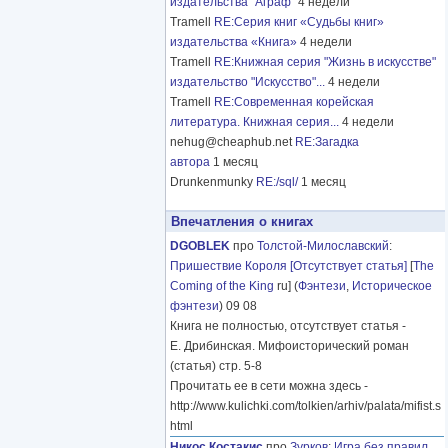
издательства "Аграф"
4 недели
Tramell
RE:Серия книг «Судьбы книг»
издательства «Книга»
4 недели
Tramell
RE:Книжная серия "Жизнь в искусстве"
издательство "Искусство"...
4 недели
Tramell
RE:Современная корейская
литература. Книжная серия...
4 недели
nehug@cheaphub.net
RE:Загадка
автора
1 месяц
Drunkenmunky
RE:/sql/
1 месяц
Впечатления о книгах
DGOBLEK
про
Толстой-Милославский
:
Пришествие Короля [Отсутствует статья]
[
The
Coming of the King
ru] (
Фэнтези
,
Историческое
фэнтези
) 09 08
Книга не полностью, отсутствует статья -
Е. Дрибинская. Мифоисторический роман
(статья) стр. 5-8
Прочитать ее в сети можна здесь -
http://www.kulichki.com/tolkien/arhiv/palata/mifist.s
html
Никос Костакис
про
Зурков
:
Игра без правил