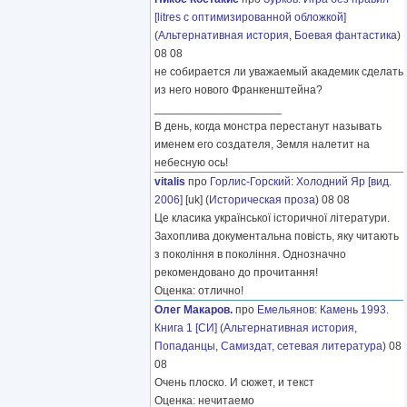
[litres с оптимизированной обложкой]
(
Альтернативная история
,
Боевая фантастика
)
08 08
не собирается ли уважаемый академик сделать
из него нового Франкенштейна?
____________________
В день, когда монстра перестанут называть
именем его создателя, Земля налетит на
небесную ось!
vitalis
про
Горлис-Горский
:
Холодний Яр [вид.
2006]
[uk] (
Историческая проза
) 08 08
Це класика української історичної літератури.
Захоплива документальна повість, яку читають
з покоління в покоління. Однозначно
рекомендовано до прочитання!
Оценка: отлично!
Олег Макаров.
про
Емельянов
:
Камень 1993.
Книга 1 [СИ]
(
Альтернативная история
,
Попаданцы
,
Самиздат, сетевая литература
) 08
08
Очень плоско. И сюжет, и текст
Оценка: нечитаемо