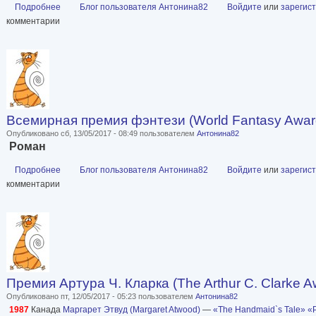
Подробнее
о Премия «Арабский букер» (лауреаты)
Блог пользователя Антонина82
Войдите
или
зарегис
комментарии
Всемирная премия фэнтези (World Fantasy Awar
Опубликовано сб, 13/05/2017 - 08:49 пользователем
Антонина82
Роман
Подробнее
о Всемирная премия фэнтези (World Fantasy Award) (лауреаты
Блог пользователя Антонина82
Войдите
или
зарегис
комментарии
Премия Артура Ч. Кларка (The Arthur C. Clarke 
Опубликовано пт, 12/05/2017 - 05:23 пользователем
Антонина82
1987
Канада
Маргарет Этвуд (Margaret Atwood)
—
«The Handmaid`s Tale»
«