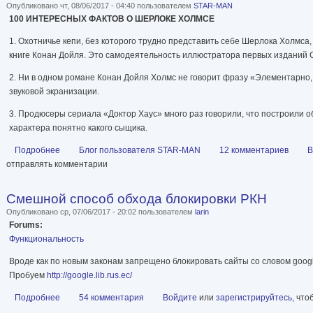
Опубликовано чт, 08/06/2017 - 04:40 пользователем
STAR-MAN
100 ИНТЕРЕСНЫХ ФАКТОВ О ШЕРЛОКЕ ХОЛМСЕ
1. Охотничье кепи, без которого трудно представить себе Шерлока Холмса,
книге Конан Дойля. Это самодеятельность иллюстратора первых изданий 
2. Ни в одном романе Конан Дойля Холмс не говорит фразу «Элементарно,
звуковой экранизации.
3. Продюсеры сериала «Доктор Хаус» много раз говорили, что построили об
характера понятно какого сыщика.
Подробнее
о 100 Интересных фактов о Шерлоке Холмсе
Блог пользователя STAR-MAN
12 комментариев
В
отправлять комментарии
Смешной способ обхода блокировки РКН
Опубликовано ср, 07/06/2017 - 20:02 пользователем
larin
Forums:
Функциональность
Вроде как по новым законам запрещено блокировать сайты со словом googl
Пробуем
http://google.lib.rus.ec/
Подробнее
о Смешной способ обхода блокировки РКН
54 комментария
Войдите
или
зарегистрируйтесь
, чт