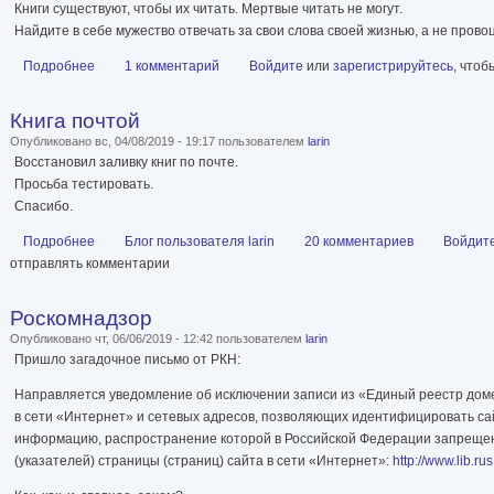
Книги существуют, чтобы их читать. Мертвые читать не могут.
Найдите в себе мужество отвечать за свои слова своей жизнью, а не прово
Подробнее
о Цензура. Военная
1 комментарий
Войдите
или
зарегистрируйтесь
, что
Книга почтой
Опубликовано вс, 04/08/2019 - 19:17 пользователем
larin
Восстановил заливку книг по почте.
Просьба тестировать.
Спасибо.
Подробнее
о Книга почтой
Блог пользователя larin
20 комментариев
Войдит
отправлять комментарии
Роскомнадзор
Опубликовано чт, 06/06/2019 - 12:42 пользователем
larin
Пришло загадочное письмо от РКН:
Направляется уведомление об исключении записи из «Единый реестр доме
в сети «Интернет» и сетевых адресов, позволяющих идентифицировать са
информацию, распространение которой в Российской Федерации запрещен
(указателей) страницы (страниц) сайта в сети «Интернет»:
http://www.lib.ru