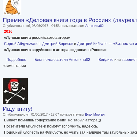
Премия «Деловая книга года в России» (лауреа
Опубликовано сб, 03/06/2017 - 04:53 пользователем
Антонина82
2016
«Лучшая книга российского автора»
Сергей Абдульманов
,
Дмитрий Борисов
и
Дмитрий Кибкало
—
«Бизнес как 
«Лучшая книга зарубежного автора, изданная в России»
Подробнее
о Премия «Деловая книга года в России» (лауреаты)
Блог пользователя Антонина82
Войдите
или
зарегис
комментарии
Ищу книгу!
Опубликовано чт, 01/06/2017 - 12:07 пользователем
Дядя Морган
Бывает помнишь содержание книги, но забыл автора(((
Посетители библиотеки помогут вспомнить, надеюсь.
Подобный блог есть на Флибусте, но учитывая наличие там заугольных засра