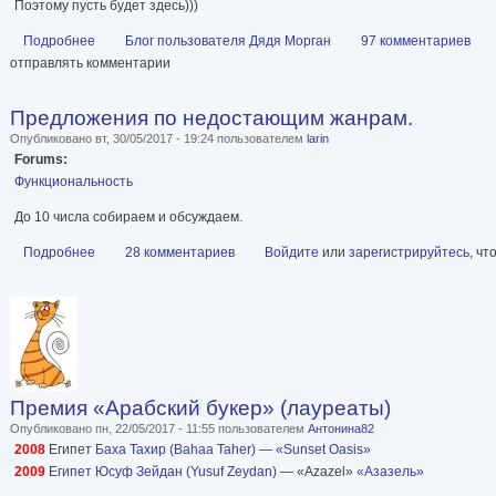
Поэтому пусть будет здесь)))
Подробнее
о Ищу книгу!
Блог пользователя Дядя Морган
97 комментариев
отправлять комментарии
Предложения по недостающим жанрам.
Опубликовано вт, 30/05/2017 - 19:24 пользователем
larin
Forums:
Функциональность
До 10 числа собираем и обсуждаем.
Подробнее
о Предложения по недостающим жанрам.
28 комментариев
Войдите
или
зарегистрируйтесь
, ч
Премия «Арабский букер» (лауреаты)
Опубликовано пн, 22/05/2017 - 11:55 пользователем
Антонина82
2008
Египет
Баха Тахир (Bahaa Taher)
—
«Sunset Oasis»
2009
Египет
Юсуф Зейдан (Yusuf Zeydan)
— «Azazel»
«Азазель»