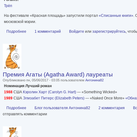
Трёп
На фестивале «Красная площадь» запустили портал
«Списанные книги»
.
московской мэрии.
Подробнее
о В Москве запустили портал «Списанные книги»
1 комментарий
Войдите
или
зарегистрируйтесь
, что
Премия Агаты (Agatha Award) лауреаты
Опубликовано пн, 05/06/2017 - 03:05 пользователем
Антонина82
Номинация Лучший роман
1988
США
Кэролин Харт (Carolyn G. Hart)
— «Something Wicked»
1989
США
Элизабет Питерс (Elizabeth Peters)
— «Naked Once More»
«Обна
Подробнее
о Премия Агаты (Agatha Award) лауреаты
Блог пользователя Антонина82
2 комментария
В
отправлять комментарии