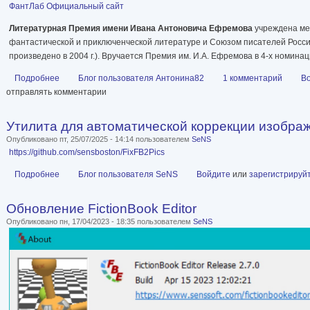
ФантЛаб
Официальный сайт
Литературная Премия имени Ивана Антоновича Ефремова
учреждена ме
фантастической и приключенческой литературе и Союзом писателей России 
произведено в 2004 г.). Вручается Премия им. И.А. Ефремова в 4-х номинац
Подробнее
о Литературная премия имени И.А. Ефремова
Блог пользователя Антонина82
1 комментарий
В
отправлять комментарии
Утилита для автоматической коррекции изобра
Опубликовано пт, 25/07/2025 - 14:14 пользователем
SeNS
https://github.com/sensboston/FixFB2Pics
Подробнее
о Утилита для автоматической коррекции изображений в FB2
Блог пользователя SeNS
Войдите
или
зарегистрируй
Обновление FictionBook Editor
Опубликовано пн, 17/04/2023 - 18:35 пользователем
SeNS