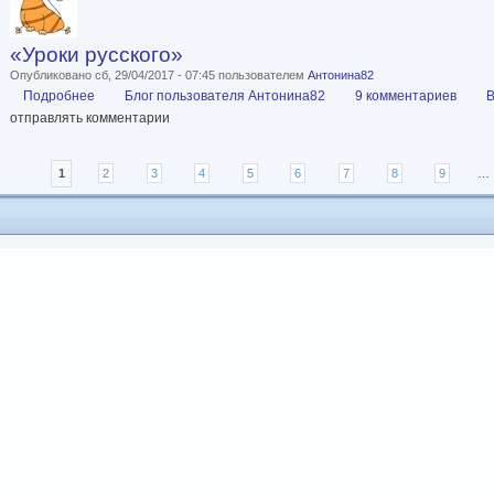
«Уроки русского»
Опубликовано сб, 29/04/2017 - 07:45 пользователем
Антонина82
Подробнее
о «Уроки русского»
Блог пользователя Антонина82
9 комментариев
В
отправлять комментарии
Страницы
1
2
3
4
5
6
7
8
9
…