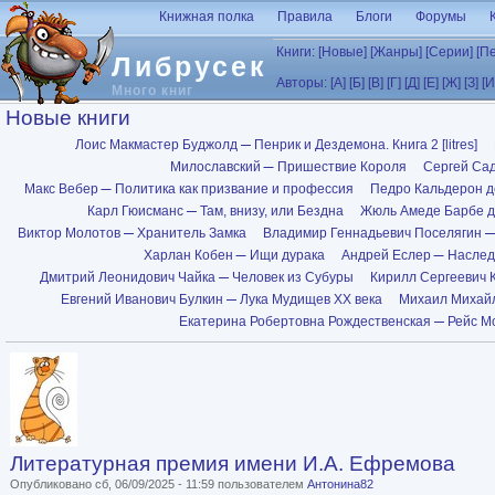
Перейти к основному содержанию
Книжная полка
Правила
Блоги
Форумы
Книги:
[Новые]
[Жанры]
[Серии]
[П
Либрусек
Авторы:
[А]
[Б]
[В]
[Г]
[Д]
[Е]
[Ж]
[З]
[И
Много книг
Новые книги
Лоис Макмастер Буджолд
Пенрик и Дездемона. Книга 2 [litres]
Милославский
Пришествие Короля
Сергей Са
Макс Вебер
Политика как призвание и профессия
Педро Кальдерон д
Карл Гюисманс
Там, внизу, или Бездна
Жюль Амеде Барбе д
Виктор Молотов
Хранитель Замка
Владимир Геннадьевич Поселягин
Харлан Кобен
Ищи дурака
Андрей Еслер
Наследн
Дмитрий Леонидович Чайка
Человек из Субуры
Кирилл Сергеевич 
Евгений Иванович Булкин
Лука Мудищев XX века
Михаил Михай
Екатерина Робертовна Рождественская
Рейс М
Литературная премия имени И.А. Ефремова
Опубликовано сб, 06/09/2025 - 11:59 пользователем
Антонина82