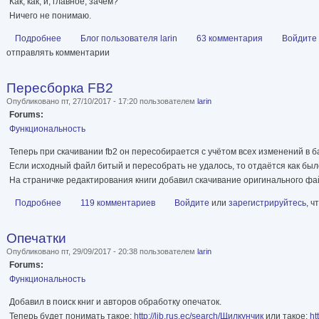
Как, как, и, главное, зачем?
Ничего не понимаю.
Подробнее
о Роскомнадзор
Блог пользователя larin
63 комментария
Войдите
отправлять комментарии
Пересборка FB2
Опубликовано пт, 27/10/2017 - 17:20 пользователем
larin
Forums:
Функциональность
Теперь при скачивании fb2 он пересобирается с учётом всех изменений в б
Если исходный файл битый и пересобрать не удалось, то отдаётся как был
На страничке редактирования книги добавил скачивание оригинального фа
Подробнее
о Пересборка FB2
119 комментариев
Войдите
или
зарегистрируйтесь
, 
Опечатки
Опубликовано пт, 29/09/2017 - 20:38 пользователем
larin
Forums:
Функциональность
Добавил в поиск книг и авторов обработку опечаток.
Теперь будет понимать такое:
http://lib.rus.ec/search/Щилкунчик
или такое:
ht