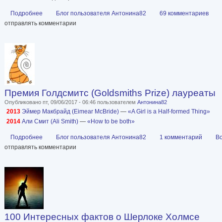
Подробнее
о ЛИБРУСЕКУ 10 ЛЕТ!!!
Блог пользователя Антонина82
69 комментариев
отправлять комментарии
Премия Голдсмитс (Goldsmiths Prize) лауреаты
Опубликовано пт, 09/06/2017 - 06:46 пользователем
Антонина82
2013
Эймер Макбрайд (Eimear McBride)
—
«A Girl is a Half-formed Thing»
2014
Али Смит (Ali Smith)
—
«How to be both»
Подробнее
о Премия Голдсмитс (Goldsmiths Prize) лауреаты
Блог пользователя Антонина82
1 комментарий
В
отправлять комментарии
100 Интересных фактов о Шерлоке Холмсе