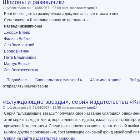
Шпионы и разведчики
Опубликовано пн, 01/05/2017 - 03:09 пользователем
sem14
Блог посвящается разведчикам и документальным книгам о них.
Семеновского Штирлица прошу не предлагать.
Разведчики/шпионы
Джордж Блейк
Филипп Бобков
Лев Василевский
Борис Витман
Петр Владимиров
Маркус Вольф
Зоя Воскресенская
Подробнее
о Шпионы и разведчики
Блог пользователя sem14
48 комментариев
Войд
отправлять комментарии
«Блуждающие звезды», серия издательства «К
Опубликовано сб, 29/04/2017 - 13:59 пользователем
sem14
Серия "Блуждающие звезды" получила свое название благодаря одноиме
этой серии выходят книги, переведенные с идиша, изданные в разное врем
временной окрестности. Среди них и повествования о трогательной любви и
многие другие произведения, составляющие основной фонд еврейской лит
Серия на сайте издательства Книжники