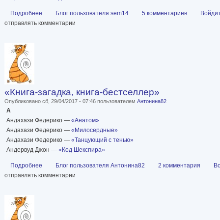
Подробнее
о «Блуждающие звезды», серия издательства «Книжники»
Блог пользователя sem14
5 комментариев
Войди
отправлять комментарии
«Книга-загадка, книга-бестселлер»
Опубликовано сб, 29/04/2017 - 07:46 пользователем
Антонина82
А
Андахази Федерико —
«Анатом»
Андахази Федерико —
«Милосердные»
Андахази Федерико —
«Танцующий с тенью»
Андервуд Джон —
«Код Шекспира»
Подробнее
о «Книга-загадка, книга-бестселлер»
Блог пользователя Антонина82
2 комментария
В
отправлять комментарии