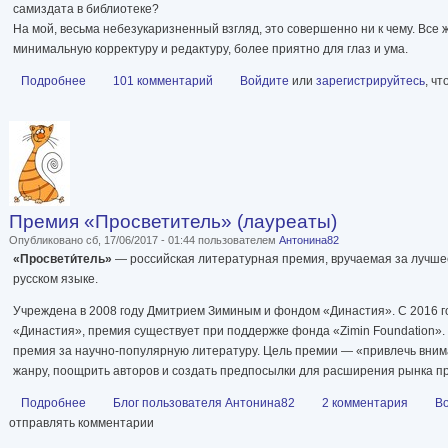
самиздата в библиотеке?
На мой, весьма небезукаризненный взгляд, это совершенно ни к чему. Все
минимальную корректуру и редактуру, более приятно для глаз и ума.
Подробнее
о Интересует мнение читателей, особенно поклонников Сами
101 комментарий
Войдите
или
зарегистрируйтесь
, ч
Премия «Просветитель» (лауреаты)
Опубликовано сб, 17/06/2017 - 01:44 пользователем
Антонина82
«Просвети́тель»
— российская литературная премия, вручаемая за лучше
русском языке.
Учреждена в 2008 году Дмитрием Зиминым и фондом «Династия». С 2016 г
«Династия», премия существует при поддержке фонда «Zimin Foundation».
премия за научно-популярную литературу. Цель премии — «привлечь вним
жанру, поощрить авторов и создать предпосылки для расширения рынка п
Подробнее
о Премия «Просветитель» (лауреаты)
Блог пользователя Антонина82
2 комментария
В
отправлять комментарии