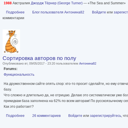
1988
Австралия
Джордж Тёрнер (George Turner)
— «The Sea and Summer»
Подробнее
о Премия Артура Ч. Кларка (The Arthur C. Clarke Award) лауреа
Блог пользователя Антонина82
Войдите
или
зарегис
комментарии
Сортировка авторов по полу
Опубликовано вт, 09/05/2017 - 23:20 пользователем
Антонина82
Forums:
Функциональность
На дружественном сайте опять спор: кто-то просит сделайте, но ему отве
базу.
Что сложно и длительно да, не отрицаю. Делаю это систематически уже бол
прикидкам база заполнена на 62% по всем авторам! По русскоязычному се
Как это работает?
Подробнее
о Сортировка авторов по полу
26 комментариев
Войдите
или
зарегистрируйтесь
, ч