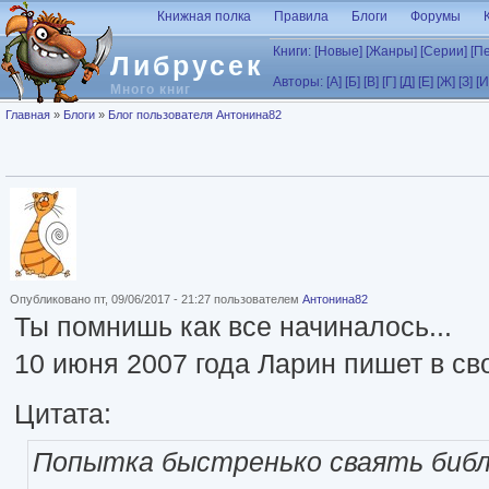
Перейти к основному содержанию
Книжная полка
Правила
Блоги
Форумы
Книги:
[Новые]
[Жанры]
[Серии]
[П
Либрусек
Авторы:
[А]
[Б]
[В]
[Г]
[Д]
[Е]
[Ж]
[З]
[И
Много книг
Вы здесь
Главная
»
Блоги
»
Блог пользователя Антонина82
Опубликовано пт, 09/06/2017 - 21:27 пользователем
Антонина82
Ты помнишь как все начиналось...
10 июня 2007 года Ларин пишет в св
Цитата:
Попытка быстренько сваять библ