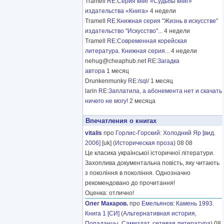
Tramell
RE:Серия книг «Судьбы книг»
издательства «Книга»
4 недели
Tramell
RE:Книжная серия "Жизнь в искусстве"
издательство "Искусство"...
4 недели
Tramell
RE:Современная корейская
литература. Книжная серия...
4 недели
nehug@cheaphub.net
RE:Загадка
автора
1 месяц
Drunkenmunky
RE:/sql/
1 месяц
larin
RE:Заплатила, а абонемента нет и скачать
ничего не могу!
2 месяца
Впечатления о книгах
vitalis
про
Горлис-Горский
:
Холодний Яр [вид.
2006]
[uk] (
Историческая проза
) 08 08
Це класика української історичної літератури.
Захоплива документальна повість, яку читають
з покоління в покоління. Однозначно
рекомендовано до прочитання!
Оценка: отлично!
Олег Макаров.
про
Емельянов
:
Камень 1993.
Книга 1 [СИ]
(
Альтернативная история
,
Попаданцы
,
Самиздат, сетевая литература
) 08