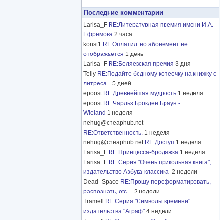
Последние комментарии
Larisa_F
RE:Литературная премия имени И.А.
Ефремова
2 часа
konst1
RE:Оплатил, но абонемент не
отображается
1 день
Larisa_F
RE:Беляевская премия
3 дня
Telly
RE:Подайте бедному копеечку на книжку с
литреса...
5 дней
epoost
RE:Древнейшая мудрость
1 неделя
epoost
RE:Чарльз Брокден Браун -
Wieland
1 неделя
nehug@cheaphub.net
RE:Ответственность.
1 неделя
nehug@cheaphub.net
RE:Доступ
1 неделя
Larisa_F
RE:Принцесса-бродяжка
1 неделя
Larisa_F
RE:Серия "Очень прикольная книга",
издательство Азбука-классика
2 недели
Dead_Space
RE:Прошу переформатировать,
распознать, etc...
2 недели
Tramell
RE:Серия "Символы времени"
издательства "Аграф"
4 недели