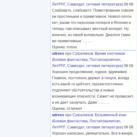
ЛитРПГ
,
Самиздат, сетевая литература
) 08 08
Слабовато, слабовато. Повествование совсем
уж простенькое и примитивное. Нового почти
нет, разве что персонаж поперся в Японию и
теперь там описывает местный колорит. Ну
конечно, из своей колокольни. Диалоги такие
же примитивные
………
Оценка: плохо
udrees
про
Сугралинов
:
Время охотников
(
Боевая фантастика
,
Постапокалипсис
,
ЛитРПГ
,
Самиздат, сетевая литература
) 08 08
Хорошее продолжение, годное, вдумчивое.
Главное, постоянно держит в тонусе, всегда
есть какой-то цейтнот, героев постоянно
подгоняют обстоятельства и новые
возникающие опасности. Сюжет не провисает,
и не дает заскучать. Даже
………
Оценка: отлично!
udrees
про
Сугралинов
:
Безымянный клан
(
Боевая фантастика
,
Постапокалипсис
,
ЛитРПГ
,
Самиздат, сетевая литература
) 08 08
Хорошо написано, увлекательно. Все в жанре,