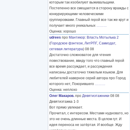
которым так изобилуют выживальщики.
Постепенно все смещается в сторону вражды с
конкурирующими человеческими
группировками. Главный герой все так же крут и
получает много уникальных
………
Оценка: хорошо
udrees
про
Мантикор
:
Власть Мотылька 2
(
Городское фэнтези
,
ЛитРПГ
,
Самиздат,
сетевая литература
) 08 08
Достаточно сложноватое для чтения
повествование, ввиду того что главный герой
все время рассуждает, и рассуждения
написаны достаточно тяжелым языком. Для
любителей наверное серий автора про Город
которого нет, Покорившего
………
Оценка: неплохо
Олег Макаров.
про
Девятиэтажники
08 08
Девятиэтажка 1-3
Вот прямо увлекает.
Прочитал, с интересом. Местами нудновато, но
это не очень длинные места. В целом гут. И
идея переноса не затёртая. И вообще. Жду