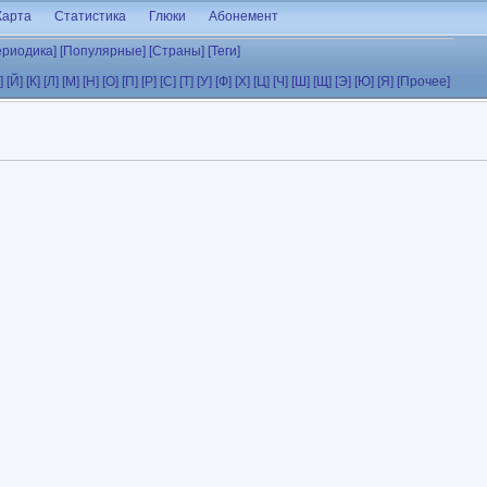
Карта
Статистика
Глюки
Абонемент
ериодика]
[Популярные]
[Страны]
[Теги]
]
[Й]
[К]
[Л]
[М]
[Н]
[О]
[П]
[Р]
[С]
[Т]
[У]
[Ф]
[Х]
[Ц]
[Ч]
[Ш]
[Щ]
[Э]
[Ю]
[Я]
[Прочее]