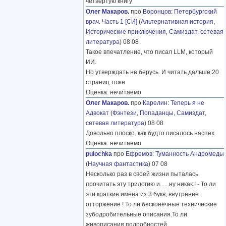
четвёртую книгу
Олег Макаров.
про
Воронцов
:
Петербургский
врач. Часть 1 [СИ]
(
Альтернативная история
,
Исторические приключения
,
Самиздат, сетевая
литература
) 08 08
Такое впечатление, что писал LLM, который
ИИ.
Но утверждать не берусь. И читать дальше 20
страниц тоже
Оценка: нечитаемо
Олег Макаров.
про
Карелин
:
Теперь я не
Адвокат
(
Фэнтези
,
Попаданцы
,
Самиздат,
сетевая литература
) 08 08
Довольно плоско, как будто писалось наспех
Оценка: нечитаемо
pulochka
про
Ефремов
:
Туманность Андромеды
(
Научная фантастика
) 07 08
Несколько раз в своей жизни пыталась
прочитать эту трилогию и......ну никак.! - То ли
эти краткие имена из 3 букв, внутренее
отторжение ! То ли бесконечные технические
зубодробительные описания.То ли
живописания подробностей
………