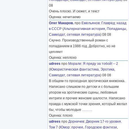
08
Очень плоско. И сюжет, и текст
Оценка: нечитаемо
Олег Макаров.
про
Емельянов
:
Главред: назад
в СССР
(
Альтернативная история
,
Попаданцы
,
Самиздат, сетевая литература
) 08 08
Скучно. Производственный роман с
попаданием в 1986 год. Добротно, но не
цепляет
Оценка: неплохо
udrees
про
Морале
:
Я приду за тобой! – 2
(
Юмористическая фантастика
,
Эротика
,
Самиздат, сетевая литература
) 08 08
В общем-то проходная эротическая книжонка.
Написано слишком по детски и с большим
упором на эротические сцены, любовные
интриги и прочие женские шалости. Написано
правда с мужской точки зрения, который желал
бы, чтобы молодые
………
Оценка: плохо
udrees
про
Дорничев
:
Дворник 17-го уровня.
Том 7
(
Юмор: прочее
,
Городское фэнтези
,