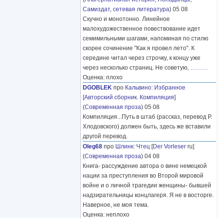
Самиздат, сетевая литература
) 05 08
Скучно и монотонно. Линейное
малохудожественное повествование идет
семимильными шагами, напоминая по стилю
скорее сочинение "Как я провел лето". К
середине читал через строчку, к концу уже
через несколько страниц. Не советую,
………
Оценка: плохо
DGOBLEK
про
Кальвино
:
Избранное
[Авторский сборник. Компиляция]
(
Современная проза
) 05 08
Компиляция...Путь в штаб (рассказ, перевод Р.
Хлодовского) должен быть, здесь же вставили
другой перевод.
Oleg68
про
Шлинк
:
Чтец
[
Der Vorleser
ru]
(
Современная проза
) 04 08
Книга- рассуждение автора о вине немецкой
нации за преступления во Второй мировой
войне и о личной трагедии женщины- бывшей
надзирательницы концлагеря. Я не в восторге.
Наверное, не моя тема.
Оценка: неплохо