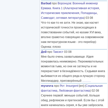
Barbud
про
Воронцов
:
Военный инженер
Ермака. Книга 1
(
Альтернативная история
,
Исторические приключения
,
Попаданцы
,
Самиздат, сетевая литература
) 03 08
Что-то как-то не ахти. Не знаю, как насчет
исторической точности происходящих в
повествовании событий, но казаки XVI века,
вполне грамотно говорящие на современном
нам литературном языке - это перебор)
Оценка: плохо
Дей
про
Таксист
03 08
Мне было очень захватывающе. Идея
понравилась неимоверно. Переживательных
моментов тьма, но они не затянуты и не
перерастают в безнадёжность. Седьмая книга
выбивается из общего ряда в лучшую сторону.
Миллиардер, приговорённый
………
mysevra
про
Рот
:
Insurgent
[en] (
Социальная
фантастика
,
Любовная фантастика
) 02 08
Скучнее первой: меньше событий, больше
обид, рефлексии и претензий. Если бы с этой
книги начиналась серия, я бы уже забросила.