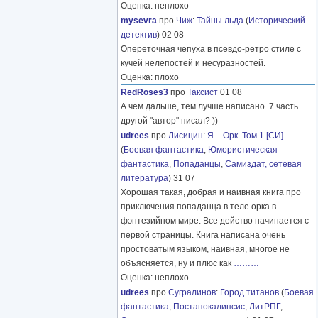
Оценка: неплохо
mysevra
про
Чиж
:
Тайны льда
(
Исторический
детектив
) 02 08
Опереточная чепуха в псевдо-ретро стиле с
кучей нелепостей и несуразностей.
Оценка: плохо
RedRoses3
про
Таксист
01 08
А чем дальше, тем лучше написано. 7 часть
другой "автор" писал? ))
udrees
про
Лисицин
:
Я – Орк. Том 1 [СИ]
(
Боевая фантастика
,
Юмористическая
фантастика
,
Попаданцы
,
Самиздат, сетевая
литература
) 31 07
Хорошая такая, добрая и наивная книга про
приключения попаданца в теле орка в
фэнтезийном мире. Все действо начинается с
первой страницы. Книга написана очень
простоватым языком, наивная, многое не
объясняется, ну и плюс как
………
Оценка: неплохо
udrees
про
Сугралинов
:
Город титанов
(
Боевая
фантастика
,
Постапокалипсис
,
ЛитРПГ
,