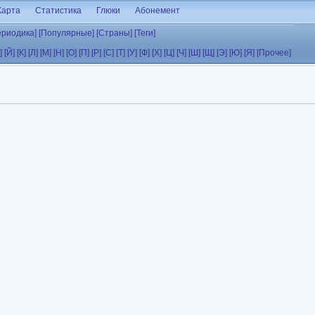
Карта
Статистика
Глюки
Абонемент
ериодика]
[Популярные]
[Страны]
[Теги]
]
[Й]
[К]
[Л]
[М]
[Н]
[О]
[П]
[Р]
[С]
[Т]
[У]
[Ф]
[Х]
[Ц]
[Ч]
[Ш]
[Щ]
[Э]
[Ю]
[Я]
[Прочее]