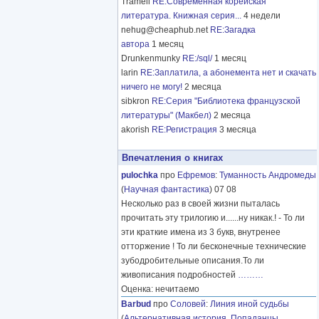
Tramell
RE:Современная корейская
литература. Книжная серия...
4 недели
nehug@cheaphub.net
RE:Загадка
автора
1 месяц
Drunkenmunky
RE:/sql/
1 месяц
larin
RE:Заплатила, а абонемента нет и скачать
ничего не могу!
2 месяца
sibkron
RE:Серия "Библиотека французской
литературы" (Макбел)
2 месяца
akorish
RE:Регистрация
3 месяца
Впечатления о книгах
pulochka
про
Ефремов
:
Туманность Андромеды
(
Научная фантастика
) 07 08
Несколько раз в своей жизни пыталась
прочитать эту трилогию и......ну никак.! - То ли
эти краткие имена из 3 букв, внутренее
отторжение ! То ли бесконечные технические
зубодробительные описания.То ли
живописания подробностей
………
Оценка: нечитаемо
Barbud
про
Соловей
:
Линия иной судьбы
(
Альтернативная история
,
Попаданцы
,