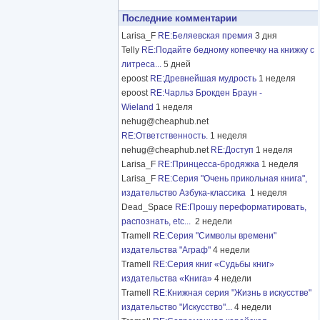
Последние комментарии
Larisa_F
RE:Беляевская премия
3 дня
Telly
RE:Подайте бедному копеечку на книжку с
литреса...
5 дней
epoost
RE:Древнейшая мудрость
1 неделя
epoost
RE:Чарльз Брокден Браун -
Wieland
1 неделя
nehug@cheaphub.net
RE:Ответственность.
1 неделя
nehug@cheaphub.net
RE:Доступ
1 неделя
Larisa_F
RE:Принцесса-бродяжка
1 неделя
Larisa_F
RE:Серия "Очень прикольная книга",
издательство Азбука-классика
1 неделя
Dead_Space
RE:Прошу переформатировать,
распознать, etc...
2 недели
Tramell
RE:Серия "Символы времени"
издательства "Аграф"
4 недели
Tramell
RE:Серия книг «Судьбы книг»
издательства «Книга»
4 недели
Tramell
RE:Книжная серия "Жизнь в искусстве"
издательство "Искусство"...
4 недели