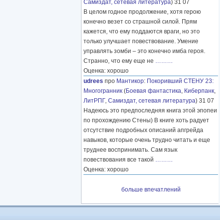
Самиздат, сетевая литература
) 31 07
В целом годное продолжение, хотя герою
конечно везет со страшной силой. Прям
кажется, что ему поддаются враги, но это
только улучшает повествование. Умение
управлять зомби – это конечно имба героя.
Странно, что ему еще не
………
Оценка: хорошо
udrees
про
Мантикор
:
Покоривший СТЕНУ 23:
Многогранник
(
Боевая фантастика
,
Киберпанк
,
ЛитРПГ
,
Самиздат, сетевая литература
) 31 07
Надеюсь это предпоследняя книга этой эпопеи
по прохождению Стены) В книге хоть радует
отсутствие подробных описаний апгрейда
навыков, которые очень трудно читать и еще
труднее воспринимать. Сам язык
повествования все такой
………
Оценка: хорошо
больше впечатлений