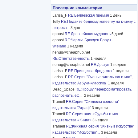
Последние комментарии
Larisa_F
RE:Беляевская премия
1 день
Telly
RE:Подайте бедному копеечку на книжку с
литреса...
3 дня
epoost
RE:Древнейшая мудрость
5 дней
epoost
RE:Чарльз Брокден Браун -
Wieland
1 неделя
nehug@cheaphub.net
RE:Ответственность.
1 неделя
nehug@cheaphub.net
RE:Доступ
1 неделя
Larisa_F
RE:Принцесса-бродяжка
1 неделя
Larisa_F
RE:Серия "Очень прикольная книга",
издательство Азбука-классика
1 неделя
Dead_Space
RE:Прошу переформатировать,
распознать, etc...
2 недели
Tramell
RE:Серия "Символы времени"
издательства "Аграф"
3 недели
Tramell
RE:Серия книг «Судьбы книг»
издательства «Книга»
3 недели
Tramell
RE:Книжная серия "Жизнь в искусстве"
издательство "Искусство"...
3 недели