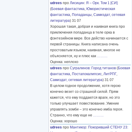
udrees
про
Лисицин
:
Я – Орк. Том 1 [СИ]
(
Боевая фантастика
,
Юмористическая
фантастика
,
Попаданцы
,
Самиздат, сетевая
литература
) 31 07
Хорошая такая, добрая и наивная книга про
приключения попаданца в теле орка в
фэнтезийном мире. Все действо начинается с
первой страницы. Книга написана очень
простоватым языком, наивная, многое не
объясняется, ну и плюс как
………
Оценка: неплохо
udrees
про
Сугралинов
:
Город титанов
(
Боевая
фантастика
,
Постапокалипсис
,
ЛитРПГ
,
Самиздат, сетевая литература
) 31 07
В целом годное продолжение, хотя герою
конечно везет со страшной силой. Прям
кажется, что ему поддаются враги, но это
только улучшает повествование. Умение
управлять зомби – это конечно имба героя.
Странно, что ему еще не
………
Оценка: хорошо
udrees
про
Мантикор
:
Покоривший СТЕНУ 23: