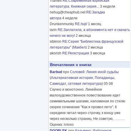
Tramell
RE:Современная корейская
литература. Книжная серия...
3 недели
nehug@cheaphub.net
RE:Загадка
автора
4 недели
Drunkenmunky
RE:/sql/
1 месяц
larin
RE:Заплатила, а абонемента нет и скачать
ничего не могу!
2 месяца
sibkron
RE:Серия "Библиотека французской
литературы" (Макбел)
2 месяца
akorish
RE:Регистрация
3 месяца
Впечатления о книгах
Barbud
про
Соловей
:
Линия иной судьбы
(
Альтернативная история
,
Попаданцы
,
Самиздат, сетевая литература
) 05 08
Скучно и монотонно. Линейное
малохудожественное повествование идет
семимильными шагами, напоминая по стилю
скорее сочинение "Как я провел лето". К
середине читал через строчку, к концу уже
через несколько страниц. Не советую,
………
Оценка: плохо
DGOBLEK
про
Кальвино
:
Избранное