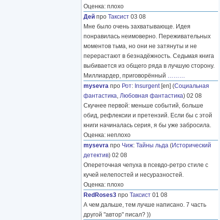
Оценка: плохо
Дей
про
Таксист
03 08
Мне было очень захватывающе. Идея
понравилась неимоверно. Переживательных
моментов тьма, но они не затянуты и не
перерастают в безнадёжность. Седьмая книга
выбивается из общего ряда в лучшую сторону.
Миллиардер, приговорённый
………
mysevra
про
Рот
:
Insurgent
[en] (
Социальная
фантастика
,
Любовная фантастика
) 02 08
Скучнее первой: меньше событий, больше
обид, рефлексии и претензий. Если бы с этой
книги начиналась серия, я бы уже забросила.
Оценка: неплохо
mysevra
про
Чиж
:
Тайны льда
(
Исторический
детектив
) 02 08
Опереточная чепуха в псевдо-ретро стиле с
кучей нелепостей и несуразностей.
Оценка: плохо
RedRoses3
про
Таксист
01 08
А чем дальше, тем лучше написано. 7 часть
другой "автор" писал? ))