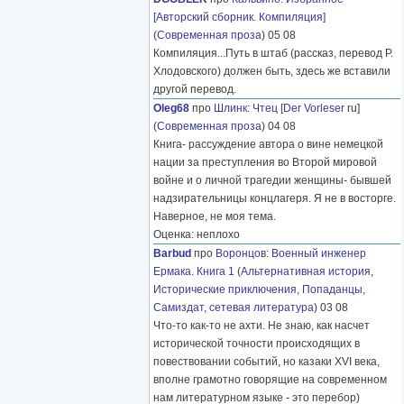
[Авторский сборник. Компиляция]
(
Современная проза
) 05 08
Компиляция...Путь в штаб (рассказ, перевод Р.
Хлодовского) должен быть, здесь же вставили
другой перевод.
Oleg68
про
Шлинк
:
Чтец
[
Der Vorleser
ru]
(
Современная проза
) 04 08
Книга- рассуждение автора о вине немецкой
нации за преступления во Второй мировой
войне и о личной трагедии женщины- бывшей
надзирательницы концлагеря. Я не в восторге.
Наверное, не моя тема.
Оценка: неплохо
Barbud
про
Воронцов
:
Военный инженер
Ермака. Книга 1
(
Альтернативная история
,
Исторические приключения
,
Попаданцы
,
Самиздат, сетевая литература
) 03 08
Что-то как-то не ахти. Не знаю, как насчет
исторической точности происходящих в
повествовании событий, но казаки XVI века,
вполне грамотно говорящие на современном
нам литературном языке - это перебор)