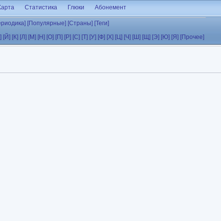
Карта
Статистика
Глюки
Абонемент
ериодика]
[Популярные]
[Страны]
[Теги]
]
[Й]
[К]
[Л]
[М]
[Н]
[О]
[П]
[Р]
[С]
[Т]
[У]
[Ф]
[Х]
[Ц]
[Ч]
[Ш]
[Щ]
[Э]
[Ю]
[Я]
[Прочее]