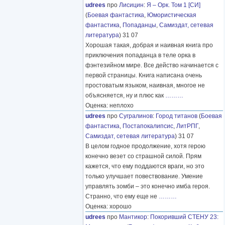
udrees
про
Лисицин
:
Я – Орк. Том 1 [СИ]
(
Боевая фантастика
,
Юмористическая
фантастика
,
Попаданцы
,
Самиздат, сетевая
литература
) 31 07
Хорошая такая, добрая и наивная книга про
приключения попаданца в теле орка в
фэнтезийном мире. Все действо начинается с
первой страницы. Книга написана очень
простоватым языком, наивная, многое не
объясняется, ну и плюс как
………
Оценка: неплохо
udrees
про
Сугралинов
:
Город титанов
(
Боевая
фантастика
,
Постапокалипсис
,
ЛитРПГ
,
Самиздат, сетевая литература
) 31 07
В целом годное продолжение, хотя герою
конечно везет со страшной силой. Прям
кажется, что ему поддаются враги, но это
только улучшает повествование. Умение
управлять зомби – это конечно имба героя.
Странно, что ему еще не
………
Оценка: хорошо
udrees
про
Мантикор
:
Покоривший СТЕНУ 23: