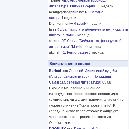
Tramell
RE:Современная корейская
литература. Книжная серия...
3 недели
nehug@cheaphub.net
RE:Загадка
автора
4 недели
Drunkenmunky
RE:/sql/
4 недели
larin
RE:Заплатила, а абонемента нет и скачать
ничего не могу!
2 месяца
sibkron
RE:Серия "Библиотека французской
литературы" (Макбел)
2 месяца
akorish
RE:Регистрация
3 месяца
Впечатления о книгах
Barbud
про
Соловей
:
Линия иной судьбы
(
Альтернативная история
,
Попаданцы
,
Самиздат, сетевая литература
) 05 08
Скучно и монотонно. Линейное
малохудожественное повествование идет
семимильными шагами, напоминая по стилю
скорее сочинение "Как я провел лето". К
середине читал через строчку, к концу уже
через несколько страниц. Не советую,
………
Оценка: плохо
DGOBLEK
про
Кальвино
:
Избранное