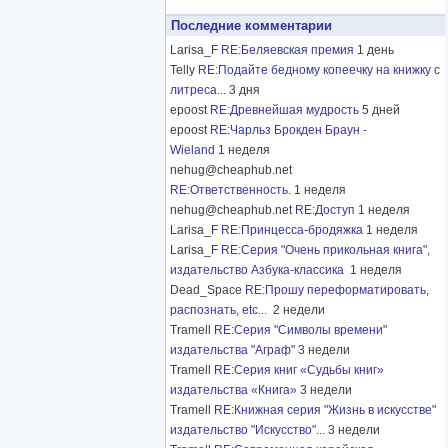
Последние комментарии
Larisa_F
RE:Беляевская премия
1 день
Telly
RE:Подайте бедному копеечку на книжку с
литреса...
3 дня
epoost
RE:Древнейшая мудрость
5 дней
epoost
RE:Чарльз Брокден Браун -
Wieland
1 неделя
nehug@cheaphub.net
RE:Ответственность.
1 неделя
nehug@cheaphub.net
RE:Доступ
1 неделя
Larisa_F
RE:Принцесса-бродяжка
1 неделя
Larisa_F
RE:Серия "Очень прикольная книга",
издательство Азбука-классика
1 неделя
Dead_Space
RE:Прошу переформатировать,
распознать, etc...
2 недели
Tramell
RE:Серия "Символы времени"
издательства "Аграф"
3 недели
Tramell
RE:Серия книг «Судьбы книг»
издательства «Книга»
3 недели
Tramell
RE:Книжная серия "Жизнь в искусстве"
издательство "Искусство"...
3 недели