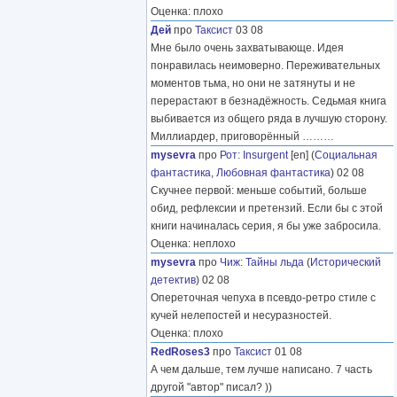
Оценка: плохо
Дей
про
Таксист
03 08
Мне было очень захватывающе. Идея
понравилась неимоверно. Переживательных
моментов тьма, но они не затянуты и не
перерастают в безнадёжность. Седьмая книга
выбивается из общего ряда в лучшую сторону.
Миллиардер, приговорённый
………
mysevra
про
Рот
:
Insurgent
[en] (
Социальная
фантастика
,
Любовная фантастика
) 02 08
Скучнее первой: меньше событий, больше
обид, рефлексии и претензий. Если бы с этой
книги начиналась серия, я бы уже забросила.
Оценка: неплохо
mysevra
про
Чиж
:
Тайны льда
(
Исторический
детектив
) 02 08
Опереточная чепуха в псевдо-ретро стиле с
кучей нелепостей и несуразностей.
Оценка: плохо
RedRoses3
про
Таксист
01 08
А чем дальше, тем лучше написано. 7 часть
другой "автор" писал? ))