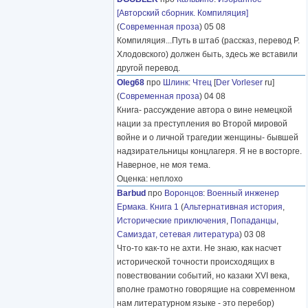
[Авторский сборник. Компиляция]
(
Современная проза
) 05 08
Компиляция...Путь в штаб (рассказ, перевод Р.
Хлодовского) должен быть, здесь же вставили
другой перевод.
Oleg68
про
Шлинк
:
Чтец
[
Der Vorleser
ru]
(
Современная проза
) 04 08
Книга- рассуждение автора о вине немецкой
нации за преступления во Второй мировой
войне и о личной трагедии женщины- бывшей
надзирательницы концлагеря. Я не в восторге.
Наверное, не моя тема.
Оценка: неплохо
Barbud
про
Воронцов
:
Военный инженер
Ермака. Книга 1
(
Альтернативная история
,
Исторические приключения
,
Попаданцы
,
Самиздат, сетевая литература
) 03 08
Что-то как-то не ахти. Не знаю, как насчет
исторической точности происходящих в
повествовании событий, но казаки XVI века,
вполне грамотно говорящие на современном
нам литературном языке - это перебор)