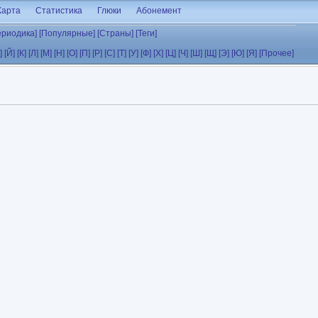
Карта
Статистика
Глюки
Абонемент
ериодика]
[Популярные]
[Страны]
[Теги]
]
[Й]
[К]
[Л]
[М]
[Н]
[О]
[П]
[Р]
[С]
[Т]
[У]
[Ф]
[Х]
[Ц]
[Ч]
[Ш]
[Щ]
[Э]
[Ю]
[Я]
[Прочее]