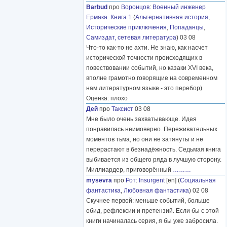
Barbud
про
Воронцов
:
Военный инженер
Ермака. Книга 1
(
Альтернативная история
,
Исторические приключения
,
Попаданцы
,
Самиздат, сетевая литература
) 03 08
Что-то как-то не ахти. Не знаю, как насчет
исторической точности происходящих в
повествовании событий, но казаки XVI века,
вполне грамотно говорящие на современном
нам литературном языке - это перебор)
Оценка: плохо
Дей
про
Таксист
03 08
Мне было очень захватывающе. Идея
понравилась неимоверно. Переживательных
моментов тьма, но они не затянуты и не
перерастают в безнадёжность. Седьмая книга
выбивается из общего ряда в лучшую сторону.
Миллиардер, приговорённый
………
mysevra
про
Рот
:
Insurgent
[en] (
Социальная
фантастика
,
Любовная фантастика
) 02 08
Скучнее первой: меньше событий, больше
обид, рефлексии и претензий. Если бы с этой
книги начиналась серия, я бы уже забросила.