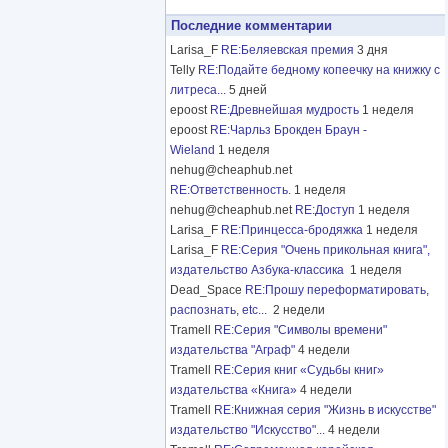
Последние комментарии
Larisa_F
RE:Беляевская премия
3 дня
Telly
RE:Подайте бедному копеечку на книжку с
литреса...
5 дней
epoost
RE:Древнейшая мудрость
1 неделя
epoost
RE:Чарльз Брокден Браун -
Wieland
1 неделя
nehug@cheaphub.net
RE:Ответственность.
1 неделя
nehug@cheaphub.net
RE:Доступ
1 неделя
Larisa_F
RE:Принцесса-бродяжка
1 неделя
Larisa_F
RE:Серия "Очень прикольная книга",
издательство Азбука-классика
1 неделя
Dead_Space
RE:Прошу переформатировать,
распознать, etc...
2 недели
Tramell
RE:Серия "Символы времени"
издательства "Аграф"
4 недели
Tramell
RE:Серия книг «Судьбы книг»
издательства «Книга»
4 недели
Tramell
RE:Книжная серия "Жизнь в искусстве"
издательство "Искусство"...
4 недели