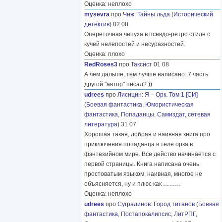
Оценка: неплохо
mysevra
про
Чиж
:
Тайны льда
(
Исторический
детектив
) 02 08
Опереточная чепуха в псевдо-ретро стиле с
кучей нелепостей и несуразностей.
Оценка: плохо
RedRoses3
про
Таксист
01 08
А чем дальше, тем лучше написано. 7 часть
другой "автор" писал? ))
udrees
про
Лисицин
:
Я – Орк. Том 1 [СИ]
(
Боевая фантастика
,
Юмористическая
фантастика
,
Попаданцы
,
Самиздат, сетевая
литература
) 31 07
Хорошая такая, добрая и наивная книга про
приключения попаданца в теле орка в
фэнтезийном мире. Все действо начинается с
первой страницы. Книга написана очень
простоватым языком, наивная, многое не
объясняется, ну и плюс как
………
Оценка: неплохо
udrees
про
Сугралинов
:
Город титанов
(
Боевая
фантастика
,
Постапокалипсис
,
ЛитРПГ
,