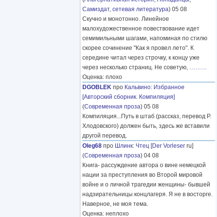
Самиздат, сетевая литература
) 05 08
Скучно и монотонно. Линейное
малохудожественное повествование идет
семимильными шагами, напоминая по стилю
скорее сочинение "Как я провел лето". К
середине читал через строчку, к концу уже
через несколько страниц. Не советую,
………
Оценка: плохо
DGOBLEK
про
Кальвино
:
Избранное
[Авторский сборник. Компиляция]
(
Современная проза
) 05 08
Компиляция...Путь в штаб (рассказ, перевод Р.
Хлодовского) должен быть, здесь же вставили
другой перевод.
Oleg68
про
Шлинк
:
Чтец
[
Der Vorleser
ru]
(
Современная проза
) 04 08
Книга- рассуждение автора о вине немецкой
нации за преступления во Второй мировой
войне и о личной трагедии женщины- бывшей
надзирательницы концлагеря. Я не в восторге.
Наверное, не моя тема.
Оценка: неплохо