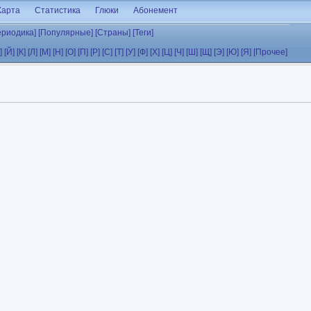
Карта
Статистика
Глюки
Абонемент
ериодика]
[Популярные]
[Страны]
[Теги]
]
[Й]
[К]
[Л]
[М]
[Н]
[О]
[П]
[Р]
[С]
[Т]
[У]
[Ф]
[Х]
[Ц]
[Ч]
[Ш]
[Щ]
[Э]
[Ю]
[Я]
[Прочее]