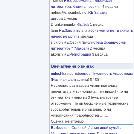
Tramell
RE:Современная корейская
литература. Книжная серия...
4 недели
nehug@cheaphub.net
RE:Загадка
автора
1 месяц
Drunkenmunky
RE:/sql/
1 месяц
larin
RE:Заплатила, а абонемента нет и скачать
ничего не могу!
2 месяца
sibkron
RE:Серия "Библиотека французской
литературы" (Макбел)
2 месяца
akorish
RE:Регистрация
3 месяца
Впечатления о книгах
pulochka
про
Ефремов
:
Туманность Андромеды
(
Научная фантастика
) 07 08
Несколько раз в своей жизни пыталась
прочитать эту трилогию и......ну никак.! - То ли
эти краткие имена из 3 букв, внутренее
отторжение ! То ли бесконечные технические
зубодробительные описания.То ли
живописания подробностей
………
Оценка: нечитаемо
Barbud
про
Соловей
:
Линия иной судьбы
(
Альтернативная история
,
Попаданцы
,