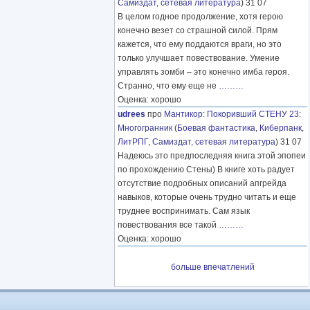
Самиздат, сетевая литература
) 31 07
В целом годное продолжение, хотя герою
конечно везет со страшной силой. Прям
кажется, что ему поддаются враги, но это
только улучшает повествование. Умение
управлять зомби – это конечно имба героя.
Странно, что ему еще не
………
Оценка: хорошо
udrees
про
Мантикор
:
Покоривший СТЕНУ 23:
Многогранник
(
Боевая фантастика
,
Киберпанк
,
ЛитРПГ
,
Самиздат, сетевая литература
) 31 07
Надеюсь это предпоследняя книга этой эпопеи
по прохождению Стены) В книге хоть радует
отсутствие подробных описаний апгрейда
навыков, которые очень трудно читать и еще
труднее воспринимать. Сам язык
повествования все такой
………
Оценка: хорошо
больше впечатлений