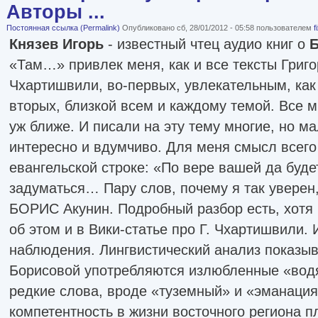
Авторы ...
Постоянная ссылка (Permalink)
Опубликовано сб, 28/01/2012 - 05:58 пользователем
f
Князев Игорь
- известный чтец аудио книг о
Б
«Там…» привлек меня, как и все тексты Григ
Чхартишвили, во-первых, увлекательным, как 
вторых, близкой всем и каждому темой. Все 
уж ближе. И писали на эту тему многие, но ма
интересно и вдумчиво. Для меня смысл всего
евангельской строке: «По вере вашей да буде
задуматься… Пару слов, почему я так уверен
БОРИС Акунин. Подробный разбор есть, хотя 
об этом и в Вики-статье про Г. Чхартишвили. 
наблюдения. Лингвистический анализ показывае
Борисовой употребляются излюбленные «водя
редкие слова, вроде «туземный» и «эманация
компетентность в жизни восточного региона п