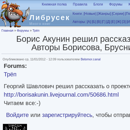
Перейти к основному содержанию
Книжная полка
Правила
Блоги
Форумы
Книги:
[Новые]
[Жанры]
[Серии]
[П
Либрусек
Авторы:
[А]
[Б]
[В]
[Г]
[Д]
[Е]
[Ж]
[З]
[И
Много книг
Вы здесь
Главная
»
Форумы
»
Трёп
Борис Акунин решил рассказ
Авторы Борисова, Брусни
Опубликовано ср, 11/01/2012 - 12:09 пользователем
Belomor.canal
Forums:
Трёп
Георгий Шавлович решил рассказать о проект
http://borisakunin.livejournal.com/50686.html
Читаем все:-)
Войдите
или
зарегистрируйтесь
, чтобы отпр