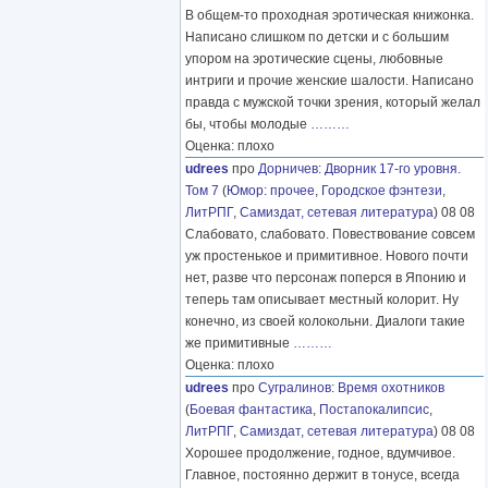
В общем-то проходная эротическая книжонка.
Написано слишком по детски и с большим
упором на эротические сцены, любовные
интриги и прочие женские шалости. Написано
правда с мужской точки зрения, который желал
бы, чтобы молодые
………
Оценка: плохо
udrees
про
Дорничев
:
Дворник 17-го уровня.
Том 7
(
Юмор: прочее
,
Городское фэнтези
,
ЛитРПГ
,
Самиздат, сетевая литература
) 08 08
Слабовато, слабовато. Повествование совсем
уж простенькое и примитивное. Нового почти
нет, разве что персонаж поперся в Японию и
теперь там описывает местный колорит. Ну
конечно, из своей колокольни. Диалоги такие
же примитивные
………
Оценка: плохо
udrees
про
Сугралинов
:
Время охотников
(
Боевая фантастика
,
Постапокалипсис
,
ЛитРПГ
,
Самиздат, сетевая литература
) 08 08
Хорошее продолжение, годное, вдумчивое.
Главное, постоянно держит в тонусе, всегда