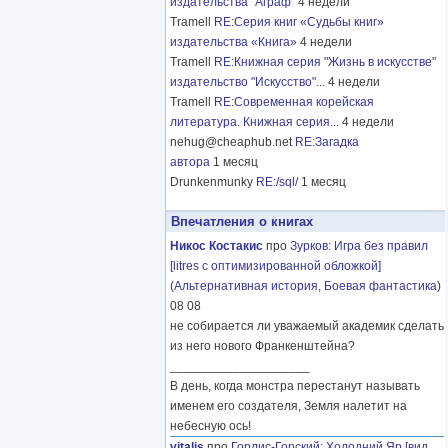
издательства "Аграф"
4 недели
Tramell
RE:Серия книг «Судьбы книг»
издательства «Книга»
4 недели
Tramell
RE:Книжная серия "Жизнь в искусстве"
издательство "Искусство"...
4 недели
Tramell
RE:Современная корейская
литература. Книжная серия...
4 недели
nehug@cheaphub.net
RE:Загадка
автора
1 месяц
Drunkenmunky
RE:/sql/
1 месяц
Впечатления о книгах
Никос Костакис
про
Зурков
:
Игра без правил
[litres с оптимизированной обложкой]
(
Альтернативная история
,
Боевая фантастика
)
08 08
не собирается ли уважаемый академик сделать
из него нового Франкенштейна?
____________________
В день, когда монстра перестанут называть
именем его создателя, Земля налетит на
небесную ось!
vitalis
про
Горлис-Горский
:
Холодний Яр [вид.