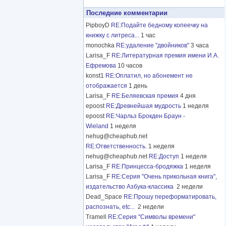
Последние комментарии
PipboyD
RE:Подайте бедному копеечку на
книжку с литреса...
1 час
monochka
RE:удаление "двойников"
3 часа
Larisa_F
RE:Литературная премия имени И.А.
Ефремова
10 часов
konst1
RE:Оплатил, но абонемент не
отображается
1 день
Larisa_F
RE:Беляевская премия
4 дня
epoost
RE:Древнейшая мудрость
1 неделя
epoost
RE:Чарльз Брокден Браун -
Wieland
1 неделя
nehug@cheaphub.net
RE:Ответственность.
1 неделя
nehug@cheaphub.net
RE:Доступ
1 неделя
Larisa_F
RE:Принцесса-бродяжка
1 неделя
Larisa_F
RE:Серия "Очень прикольная книга",
издательство Азбука-классика
2 недели
Dead_Space
RE:Прошу переформатировать,
распознать, etc...
2 недели
Tramell
RE:Серия "Символы времени"