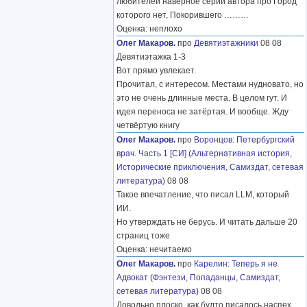
любителей наверное серий автора про Город
которого нет, Покорившего
………
Оценка: неплохо
Олег Макаров.
про
Девятиэтажники
08 08
Девятиэтажка 1-3
Вот прямо увлекает.
Прочитал, с интересом. Местами нудновато, но
это не очень длинные места. В целом гут. И
идея переноса не затёртая. И вообще. Жду
четвёртую книгу
Олег Макаров.
про
Воронцов
:
Петербургский
врач. Часть 1 [СИ]
(
Альтернативная история
,
Исторические приключения
,
Самиздат, сетевая
литература
) 08 08
Такое впечатление, что писал LLM, который
ИИ.
Но утверждать не берусь. И читать дальше 20
страниц тоже
Оценка: нечитаемо
Олег Макаров.
про
Карелин
:
Теперь я не
Адвокат
(
Фэнтези
,
Попаданцы
,
Самиздат,
сетевая литература
) 08 08
Довольно плоско, как будто писалось наспех