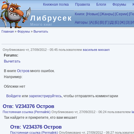
Перейти к основному содержанию
Книжная полка
Правила
Блоги
Форумы
Книги:
[Новые]
[Жанры]
[Серии]
[П
Либрусек
Авторы:
[А]
[Б]
[В]
[Г]
[Д]
[Е]
[Ж]
[З]
[И
Много книг
Вы здесь
Главная
»
Форумы
»
Вычитать
Опубликовано чт, 27/09/2012 - 05:45 пользователем
васильев михаил
Forums:
Вычитать
В книге
Остров
много ошибок.
Например:
Обложки нет
Войдите
или
зарегистрируйтесь
, чтобы отправлять комментарии
Отв: V234376 Остров
Постоянная ссылка (Permalink)
Опубликовано чт, 27/09/2012 - 06:24 пользователем
l
Так найдите и прикрепите, кто вам мешает
Отв: V234376 Остров
Постоянная ссылка (Permalink)
Опубликовано чт, 27/09/2012 - 06:27 пользоват