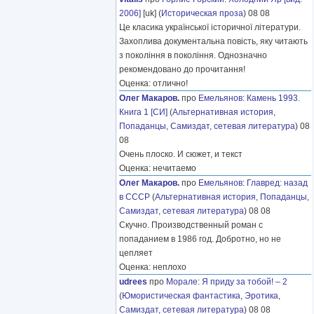
2006]
[uk] (
Историческая проза
) 08 08
Це класика української історичної літератури.
Захоплива документальна повість, яку читають
з покоління в покоління. Однозначно
рекомендовано до прочитання!
Оценка: отлично!
Олег Макаров.
про
Емельянов
:
Камень 1993.
Книга 1 [СИ]
(
Альтернативная история
,
Попаданцы
,
Самиздат, сетевая литература
) 08
08
Очень плоско. И сюжет, и текст
Оценка: нечитаемо
Олег Макаров.
про
Емельянов
:
Главред: назад
в СССР
(
Альтернативная история
,
Попаданцы
,
Самиздат, сетевая литература
) 08 08
Скучно. Производственный роман с
попаданием в 1986 год. Добротно, но не
цепляет
Оценка: неплохо
udrees
про
Морале
:
Я приду за тобой! – 2
(
Юмористическая фантастика
,
Эротика
,
Самиздат, сетевая литература
) 08 08