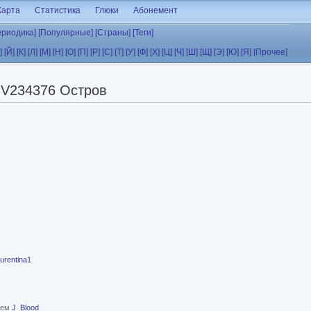
Карта
Статистика
Глюки
Абонемент
ериодика]
[Популярные]
[Страны]
[Теги]
]
[Й]
[К]
[Л]
[М]
[Н]
[О]
[П]
[Р]
[С]
[Т]
[У]
[Ф]
[Х]
[Ц]
[Ч]
[Ш]
[Щ]
[Э]
[Ю]
[Я]
[Прочее]
V234376 Остров
aurentina1
елем
J_Blood