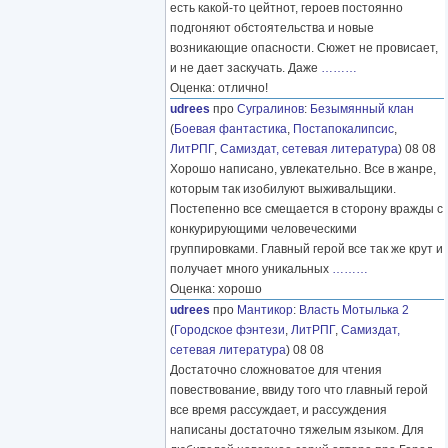
есть какой-то цейтнот, героев постоянно
подгоняют обстоятельства и новые
возникающие опасности. Сюжет не провисает,
и не дает заскучать. Даже
………
Оценка: отлично!
udrees
про
Сугралинов
:
Безымянный клан
(
Боевая фантастика
,
Постапокалипсис
,
ЛитРПГ
,
Самиздат, сетевая литература
) 08 08
Хорошо написано, увлекательно. Все в жанре,
которым так изобилуют выживальщики.
Постепенно все смещается в сторону вражды с
конкурирующими человеческими
группировками. Главный герой все так же крут и
получает много уникальных
………
Оценка: хорошо
udrees
про
Мантикор
:
Власть Мотылька 2
(
Городское фэнтези
,
ЛитРПГ
,
Самиздат,
сетевая литература
) 08 08
Достаточно сложноватое для чтения
повествование, ввиду того что главный герой
все время рассуждает, и рассуждения
написаны достаточно тяжелым языком. Для