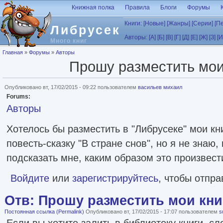
Перейти к основному содержанию
Книжная полка
Правила
Блоги
Форумы
Книги:
[Новые]
[Жанры]
[Серии]
[П
Либрусек
Авторы:
[А]
[Б]
[В]
[Г]
[Д]
[Е]
[Ж]
[З]
[И
Много книг
Вы здесь
Главная
»
Форумы
»
Авторы
Прошу разместить мои 
Опубликовано вт, 17/02/2015 - 09:22 пользователем
васильев михаил
Forums:
Авторы
Хотелось бы разместить в "Либрусеке" мои кн
повесть-сказку "В стране снов", но я не знаю,
подсказать мне, каким образом это произвест
Войдите
или
зарегистрируйтесь
, чтобы отпр
Отв: Прошу разместить мои книг
Постоянная ссылка (Permalink)
Опубликовано вт, 17/02/2015 - 17:07 пользователем
s
Если вы хотите залить в библиотеку книги, с