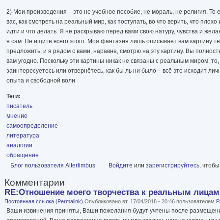
2) Мои произведения – это не учебное пособие, не мораль, не религия. То е
вас, как смотреть на реальный мир, как поступать, во что верить, что плохо
идти и что делать. Я не раскрываю перед вами свою натуру, чувства и жела
я сам. Не ищите всего этого. Моя фантазия лишь описывает вам картину те
предложить, и я рядом с вами, наравне, смотрю на эту картину. Вы полност
вам угодно. Поскольку эти картины никак не связаны с реальным миром, то,
заинтересуетесь или отвернётесь, как бы ль ни было – всё это исходит лич
опыта и свободной воли
Теги:
писатель
мнение
самоопределение
литература
аналогии
обращение
Блог пользователя Alterlimbus
Войдите
или
зарегистрируйтесь
, чтоб
Комментарии
RE:Отношение моего творчества к реальным лица
Постоянная ссылка (Permalink)
Опубликовано вт, 17/04/2018 - 20:46 пользователем
P
Ваши извинения приняты, Ваши пожелания будут учтены после размещени