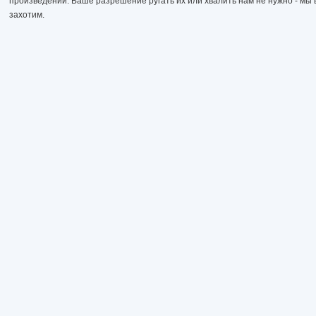
произведений. Ваше разрешение ругать их или хвалить нам не нужно - мы в
захотим.