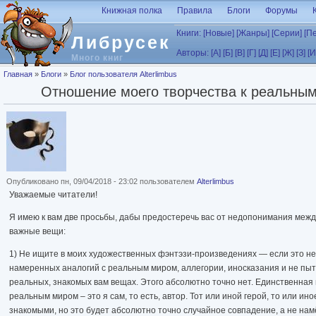
Перейти к основному содержанию
Книжная полка
Правила
Блоги
Форумы
Книги:
[Новые]
[Жанры]
[Серии]
[П
Либрусек
Авторы:
[А]
[Б]
[В]
[Г]
[Д]
[Е]
[Ж]
[З]
[И
Много книг
Вы здесь
Главная
»
Блоги
»
Блог пользователя Alterlimbus
Отношение моего творчества к реальны
Опубликовано пн, 09/04/2018 - 23:02 пользователем
Alterlimbus
Уважаемые читатели!
Я имею к вам две просьбы, дабы предостеречь вас от недопонимания межд
важные вещи:
1) Не ищите в моих художественных фэнтэзи-произведениях — если это н
намеренных аналогий с реальным миром, аллегории, иносказания и не пыт
реальных, знакомых вам вещах. Этого абсолютно точно нет. Единственная
реальным миром – это я сам, то есть, автор. Тот или иной герой, то или ин
знакомыми, но это будет абсолютно точно случайное совпадение, а не нам