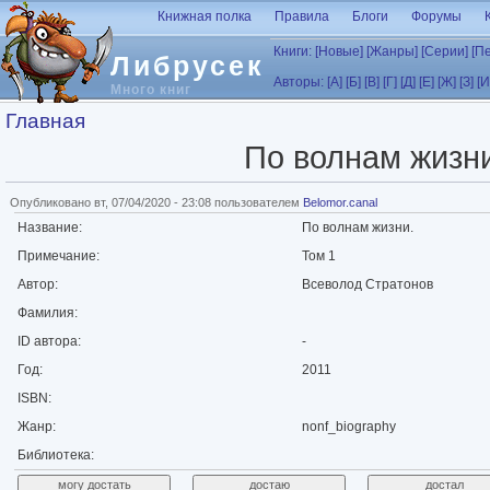
Перейти к основному содержанию
Книжная полка
Правила
Блоги
Форумы
Книги:
[Новые]
[Жанры]
[Серии]
[П
Либрусек
Авторы:
[А]
[Б]
[В]
[Г]
[Д]
[Е]
[Ж]
[З]
[И
Много книг
Вы здесь
Главная
По волнам жизни
Опубликовано вт, 07/04/2020 - 23:08 пользователем
Belomor.canal
Название:
По волнам жизни.
Примечание:
Том 1
Автор:
Всеволод Стратонов
Фамилия:
ID автора:
-
Год:
2011
ISBN:
Жанр:
nonf_biography
Библиотека: