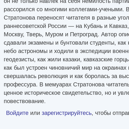
он не только навлек на себя немилость парти
рассорился со многими коллегами-учеными. 
Стратонова переносят читателя в разные уго
раннесоветской России — на Кубань и Кавказ
Москву, Тверь, Муром и Петроград. Автор опис
сдавали экзамены и бунтовали студенты, как
небо астрономы и ходили в экспедиции воен
геодезисты, как жили казаки, кавказские горц
как был устроен чиновничий мир на окраинах 
свершалась революция и как боролась за вы
профессура. В мемуарах Стратонова читатель
ценное историческое свидетельство, но и увл
повествование.
Войдите
или
зарегистрируйтесь
, чтобы отпр