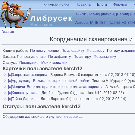
Перейти к основному содержанию
Книжная полка
Правила
Блоги
Форумы
Книги:
[Новые]
[Жанры]
[Серии]
[П
Либрусек
Авторы:
[А]
[Б]
[В]
[Г]
[Д]
[Е]
[Ж]
[З]
[И
Много книг
Вы здесь
Главная
Координация сканирования и 
Книги в работе:
По поступлению
По алфавиту
По автору
По году издани
Заказы:
По поступлению
По алфавиту
По автору
По заказчику
Статусы:
Последние
Мои и моих книг
Карточки пользователя kerch12
[x]
Запретная женщина
- Верена Вермот 0 (сверстал: kerch12, 2013-07-10
[x]
Арджуманд. Великая история великой любви
- Тимери Н. Мурари 0 (дос
[x]
Медичи. Великие правители и великие авантюристы
- А. Алебастрова 0
[x]
Клинок султана
- Джейсон Гудвин 0 (достал: kerch12, 2012-02-28)
[x]
Тайна Дарвина
- Джон Дарнтон 0 (распознал: kerch12, 2012-03-14)
Статусы пользователя kerch12
Обсуждение дальнейшего улучшения сервиса