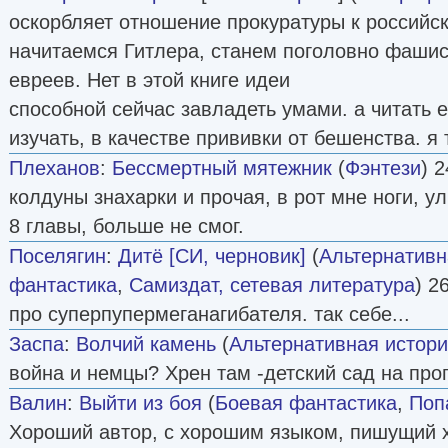
оскорбляет отношение прокуратуры к российск
начитаемся Гитлера, станем поголовно фашис
евреев. Нет в этой книге идеи
способной сейчас завладеть умами. а читать е
изучать, в качестве прививки от бешенства. я
Плеханов
:
Бессмертный мятежник
(
Фэнтези
) 2
колдуны знахарки и прочая, в рот мне ноги, у
8 главы, больше не смог.
Поселягин
:
Дитё [СИ, черновик]
(
Альтернативн
фантастика
,
Самиздат, сетевая литература
) 2
про суперпупермеганагибателя. так себе...
Заспа
:
Волчий камень
(
Альтернативная истор
война и немцы? Хрен там -детский сад на прог
Валин
:
Выйти из боя
(
Боевая фантастика
,
Поп
Хороший автор, с хорошим языком, пишущий