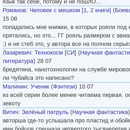
язык так себе, потому и не пошлО...
Романов
:
Человек с мешком [1, 2 книги]
(
Боев
15 08
попадались мне книжки, в которых рояли под
прятались, но это... ГГ рояль размером с ави
:) и не стеб это, у автора все на полном серье
Лазаревич
:
Технокосм [СИ]
(
Научная фантасти
литература
) 28 07
бредятина, нанотохнологии на службе мирового
ли Чубайса это написано?
Малинин
:
Ученик
(
Фэнтези
) 10 07
из всей серии более менее читаема первая. 
зевоту
Витич
:
Зелёный патруль
(
Научная фантастика
авторша где-то услышала про пластид и обой
ими бойцов спецназа четвертого тысячелетия 