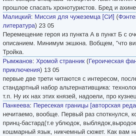
прошлое спасать хронотуристов. Бред и ахине
Малицкий
:
Миссия для чужеземца [СИ]
(
Фэнте
литература
) 23 05
Перемещение героя из пункта А в пункт Б с о
описанием. Минимум экшкна. Вобщем, "что виж
Тройка.
Рымжанов
:
Хромой странник
(
Героическая фа
приключения
) 13 05
первые две трети читаются с интересом, после
стандартный набор альтернативщика: технолог
т.п. Ну их нах этих князей, надоели, про кузне
Панкеева
:
Пересекая границы [авторская реда
нечитаемо, вообще. Первый раз споткнулся, к
принц-бастард(т.е ублюдок, выблядок,выродо
кошмарный язык, никчемный сюжет. Как вам на