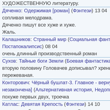
ХУДОЖЕСТВЕННУЮ литературу.
Дяченко
:
Одержимая [роман]
(
Фэнтези
) 13 04
сопливая мелодрама.
Дяченко пишут все хуже и хуже.
Жаль.
Калашников
:
Странный мир
(
Социальная фант
Постапокалипсис
) 08 04
очень длинный производственный роман
Сухов
:
Тайные боги Земли
(
Боевая фантастик
вторую половину Головачев дописывал? хрень
пережеваная.
Конторович
:
Чёрный бушлат-3. Главное - верн
незакончена]
(
Альтернативная история
,
Недоп
похуже первых двух, троечка
Катлас
:
Девятая Крепость
(
Фэнтези
) 14 10