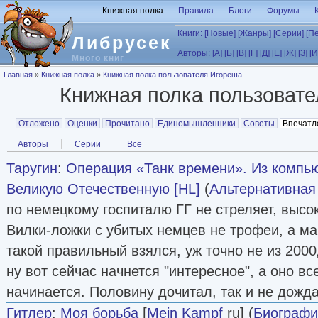
Перейти к основному содержанию
Книжная полка
Правила
Блоги
Форумы
Книги:
[Новые]
[Жанры]
[Серии]
[П
Либрусек
Авторы:
[А]
[Б]
[В]
[Г]
[Д]
[Е]
[Ж]
[З]
[И
Много книг
Вы здесь
Главная
»
Книжная полка
»
Книжная полка пользователя Игореша
Книжная полка пользоват
Главные вкладки
Отложено
Оценки
Прочитано
Единомышленники
Советы
Впечатл
Вторичные вкладки
Авторы
Серии
Все
Таругин
:
Операция «Танк времени». Из компь
Великую Отечественную [HL]
(
Альтернативная
по немецкому госпиталю ГГ не стреляет, высо
Вилки-ложки с убитых немцев не трофеи, а ма
такой правильный взялся, уж точно не из 200
ну вот сейчас начнется "интересное", а оно вс
начинается. Половину дочитал, так и не дожда
Гитлер
:
Моя борьба
[
Mein Kampf
ru] (
Биографи