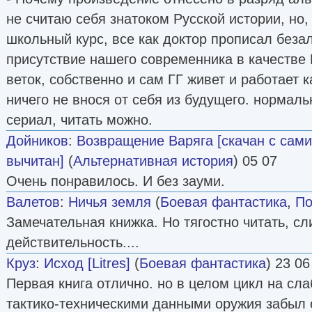
не считаю себя знатоком Русской истории, но,
школьный курс, все как доктор прописал беза
присутствие нашего современника в качестве 
веток, собственно и сам ГГ живет и работает 
ничего не внося от себя из будущего. нормал
сериал, читать можно.
Дойников
:
Возвращение Варяга [скачан с сами
вычитан]
(
Альтернативная история
) 05 07
Очень понравилось. И без зауми.
Валетов
:
Ничья земля
(
Боевая фантастика
,
По
Замечательная книжка. Но тягостно читать, с
действительность....
Круз
:
Исход [Litres]
(
Боевая фантастика
) 23 06
Первая книга отлично. но в целом цикл на сла
тактико-техническими данными оружия забыл 