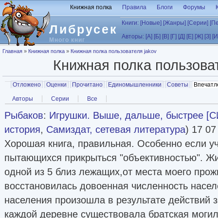
Перейти к основному содержанию
Книжная полка
Правила
Блоги
Форумы
Книги:
[Новые]
[Жанры]
[Серии]
[П
Либрусек
Авторы:
[А]
[Б]
[В]
[Г]
[Д]
[Е]
[Ж]
[З]
[И
Много книг
Вы здесь
Главная
»
Книжная полка
»
Книжная полка пользователя jakov
Книжная полка пользова
Главные вкладки
Отложено
Оценки
Прочитано
Единомышленники
Советы
Впечатл
Вторичные вкладки
Авторы
Серии
Все
Рыбаков
:
Игрушки. Выше, дальше, быстрее [С
история
,
Самиздат, сетевая литература
) 17 07
Хорошая книга, правильная. Особенно если 
пытающихся прикрыться "объективностью". Жи
одной из 5 близ лежащих,от места моего прож
восстановилась довоенная численность насел
населения произошла в результате действий 
каждой деревне существовала братская могил