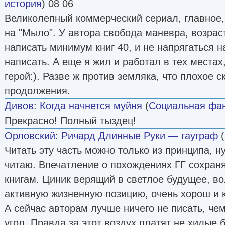
история
) 08 06
Великолепный коммерческий сериал, главное, 
на "Мыло". У автора свобода маневра, возрас
написать минимум книг 40, и не напрягаться н
написать. А еще я жил и работал в тех местах
герой:). Разве ж против земляка, что плохое 
продолжения.
Дивов
:
Когда начнется муйня
(
Социальная фан
Прекрасно! Полный тыздец!
Орловский
:
Ричард Длинные Руки — гауграф
(
Читать эту часть можно только из принципа, н
читаю. Впечатление о похождениях ГГ сохра
книгам. Циник верящий в светлое будущее, в
активную жизненную позицию, очень хорош и к
А сейчас авторам лучше ничего не писать, чем
угол. Правда за этот воздух платят не хилые 