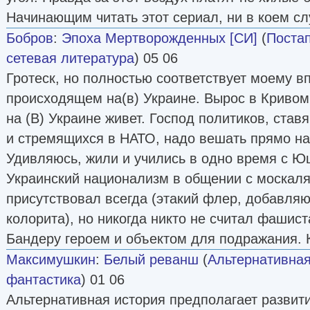
Начинающим читать этот сериал, ни в коем слу
Бобров
:
Эпоха Мертворожденных [СИ]
(
Поста
сетевая литература
) 05 06
Гротеск, но полностью соответствует моему в
происходящем на(в) Украине. Вырос в Кривом
на (В) Украине живет. Господ политиков, ста
и стремящихся в НАТО, надо вешать прямо на
Удивляюсь, жили и учились в одно время с Ю
Украинский национализм в общении с москал
присутствовал всегда (этакий флер, добавля
колорита), но никогда никто не считал фашист
Бандеру героем и объектом для подражания. К
Максимушкин
:
Белый реванш
(
Альтернативная
фантастика
) 01 06
Альтернативная история предполагает развити