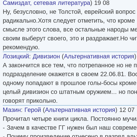
Самиздат, сетевая литература
) 19 08
Ну, безусловно, не Толстой, еврейский вопрос
радикально.Хотя следует отметить, что кроме
смысле этого слова, все остальные народы м
своим выберут своего, это и раздражает.Но чи
рекомендую.
Лозицкий
:
Дивизион
(
Альтернативная история
)
А закончится все тем, что потрепанное но не
подразделение окажется в своем 22.06.81. Во
одному попадают в прошлое голы-босы кроме 
целый дивизион со штатным оружием... но пон
говорят прикольно.
Мазин
:
Герой
(
Альтернативная история
) 12 07
Прочитал четыре книги цикла. Постоянно мучи
- Зачем в качестве ГГ нужен был наш соврем
- Почему произведение отнесено в разряд ал