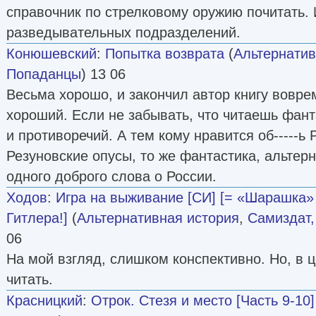
справочник по стрелковому оружию почитать. И
разведывательных подразделений.
Конюшевский
:
Попытка возврата
(
Альтернатив
Попаданцы
) 13 06
Весьма хорошо, и закончил автор книгу вовре
хороший. Если не забывать, что читаешь фант
и противоречий. А тем кому нравится об-----ь 
Резуновские опусы, то же фантастика, альтер
одного доброго слова о России.
Ходов
:
Игра на выживание [СИ] [= «Шарашка»
Гитлера!]
(
Альтернативная история
,
Самиздат,
06
На мой взгляд, слишком конспективно. Но, в 
читать.
Красницкий
:
Отрок. Стезя и место [Часть 9-10]