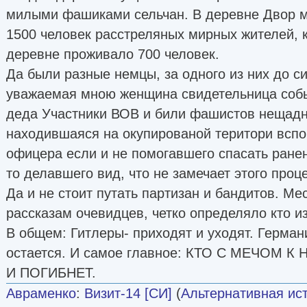
милыми фашиками сельчан. В деревне Двор м
1500 человек расстреляных мирных жителей, к
деревне проживало 700 человек.
Да были разные немцы, за одного из них до с
уважаемая мною женщина свидетельница соб
деда Участники ВОВ и били фашистов нещадн
находившаяся на окупированой територи вспо
офицера если и не помогавшего спасать ранен
то делавшего вид, что не замечает этого проц
Да и не стоит путать партизан и бандитов. Ме
рассказам очевидцев, четко определяло кто из
В общем: Гитлеры- приходят и уходят. Герман
остается. И самое главное: КТО С МЕЧОМ 
И ПОГИБНЕТ.
Авраменко
:
Визит-14 [СИ]
(
Альтернативная ис