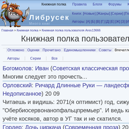
Перейти к основному содержанию
Книжная полка
Правила
Блоги
Форумы
Книги:
[Новые]
[Жанры]
[Серии]
[П
Либрусек
Авторы:
[А]
[Б]
[В]
[Г]
[Д]
[Е]
[Ж]
[З]
[И
Много книг
Вы здесь
Главная
»
Книжная полка
»
Книжная полка пользователя Ares13666
Книжная полка пользовате
Главные вкладки
Отложено
Оценки
Прочитано
Единомышленники
Советы
Впечатл
Вторичные вкладки
Авторы
Серии
Все
Богомолов
:
Иван
(
Советская классическая про
Многим следует это прочесть...
Орловский
:
Ричард Длинные Руки — ландесфю
Недописанное
) 20 09
Читаешь и видишь: 2071(я оптимист) год, сижу
"Обербиосервонанопфальцпремьер". И ведь ка
учёте косяков, автор в УГ так и не скатился.
Гордер
:
Дочь циркача
(
Современная проза
) 20