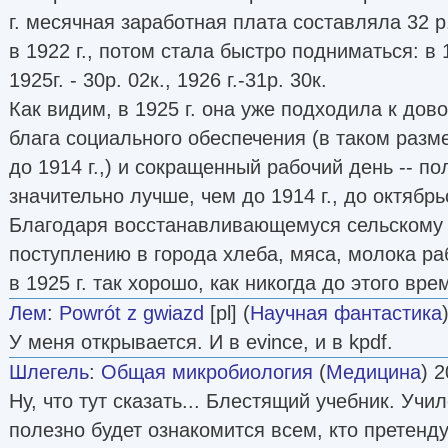
г. месячная заработная плата составляла 32 р.
в 1922 г., потом стала быстро подниматься: в 19
1925г. - 30р. 02к., 1926 г.-31р. 30к.
Как видим, в 1925 г. она уже подходила к дов
блага социального обеспечения (в таком раз
до 1914 г.,) и сокращенный рабочий день -- п
значительно лучше, чем до 1914 г., до октябр
Благодаря восстанавливающемуся сельскому 
поступлению в города хлеба, мяса, молока ра
в 1925 г. так хорошо, как никогда до этого врем
Лем
:
Powrót z gwiazd
[pl] (
Научная фантастика
У меня открывается. И в evince, и в kpdf.
Шлегель
:
Общая микробиология
(
Медицина
) 2
Ну, что тут сказать... Блестящий учебник. Учи
полезно будет ознакомится всем, кто претенду