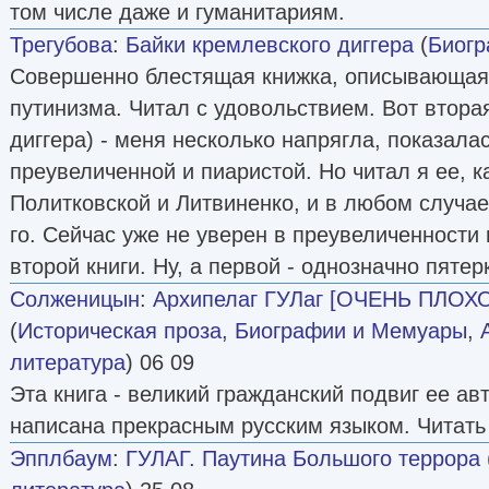
том числе даже и гуманитариям.
Трегубова
:
Байки кремлевского диггера
(
Биог
Совершенно блестящая книжка, описывающая
путинизма. Читал с удовольствием. Вот втора
диггера) - меня несколько напрягла, показала
преувеличенной и пиаристой. Но читал я ее, к
Политковской и Литвиненко, и в любом случае 
го. Сейчас уже не уверен в преувеличенности
второй книги. Ну, а первой - однозначно пятер
Солженицын
:
Архипелаг ГУЛаг [ОЧЕНЬ ПЛОХ
(
Историческая проза
,
Биографии и Мемуары
,
литература
) 06 09
Эта книга - великий гражданский подвиг ее авт
написана прекрасным русским языком. Читать
Эпплбаум
:
ГУЛАГ. Паутина Большого террора