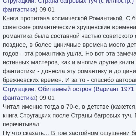
Стругацкий
:
Страна багровых туч (с иллюстр.)
фантастика
) 09 01
Книга пропитана космической Романтикой. С б
советские романтические хрущевские времена 
романтика была составной частью советского 
позднее, в более циничные времена моего дет
годов - эта романтика ушла. Но вот эта замеча
истинных мастеров, как и многие другие книги
фантастики - донесла эту романтику и до ци
брежневских времен. И за то - спасибо автора
Стругацкие
:
Обитаемый остров (Вариант 1971 
фантастика
) 09 01
Читал именно тогда в 70-е, в детстве (кажетс
книга Стругацких после Страны багровых туч. 
перечитывал.
Ну что сказать... В том застойном ощущении б