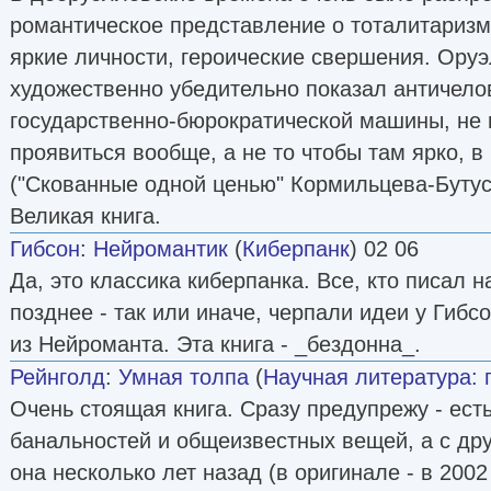
романтическое представление о тоталитаризме
яркие личности, героические свершения. Оруэ
художественно убедительно показал античело
государственно-бюрократической машины, не
проявиться вообще, а не то чтобы там ярко, 
("Скованные одной ценью" Кормильцева-Бутус
Великая книга.
Гибсон
:
Нейромантик
(
Киберпанк
) 02 06
Да, это классика киберпанка. Все, кто писал 
позднее - так или иначе, черпали идеи у Гибс
из Нейроманта. Эта книга - _бездонна_.
Рейнголд
:
Умная толпа
(
Научная литература: 
Очень стоящая книга. Сразу предупрежу - есть
банальностей и общеизвестных вещей, а с др
она несколько лет назад (в оригинале - в 2002 