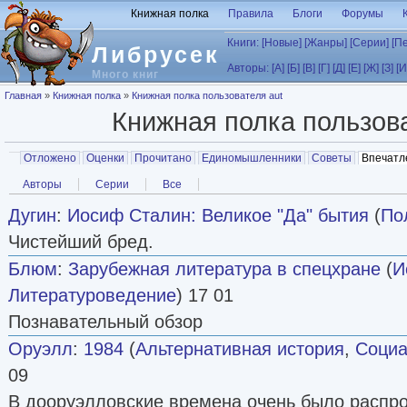
Перейти к основному содержанию
Книжная полка
Правила
Блоги
Форумы
Книги:
[Новые]
[Жанры]
[Серии]
[П
Либрусек
Авторы:
[А]
[Б]
[В]
[Г]
[Д]
[Е]
[Ж]
[З]
[И
Много книг
Вы здесь
Главная
»
Книжная полка
»
Книжная полка пользователя aut
Книжная полка пользов
Главные вкладки
Отложено
Оценки
Прочитано
Единомышленники
Советы
Впечатл
Вторичные вкладки
Авторы
Серии
Все
Дугин
:
Иосиф Сталин: Великое "Да" бытия
(
По
Чистейший бред.
Блюм
:
Зарубежная литература в спецхране
(
И
Литературоведение
) 17 01
Познавательный обзор
Оруэлл
:
1984
(
Альтернативная история
,
Социа
09
В дооруэлловские времена очень было распр