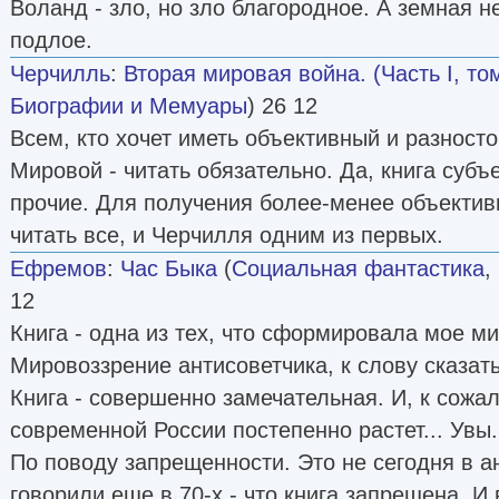
Воланд - зло, но зло благородное. А земная не
подлое.
Черчилль
:
Вторая мировая война. (Часть I, то
Биографии и Мемуары
) 26 12
Всем, кто хочет иметь объективный и разност
Мировой - читать обязательно. Да, книга субъе
прочие. Для получения более-менее объектив
читать все, и Черчилля одним из первых.
Ефремов
:
Час Быка
(
Социальная фантастика
,
12
Книга - одна из тех, что сформировала мое м
Мировоззрение антисоветчика, к слову сказать 
Книга - совершенно замечательная. И, к сожал
современной России постепенно растет... Увы.
По поводу запрещенности. Это не сегодня в а
говорили еще в 70-х - что книга запрещена. И 