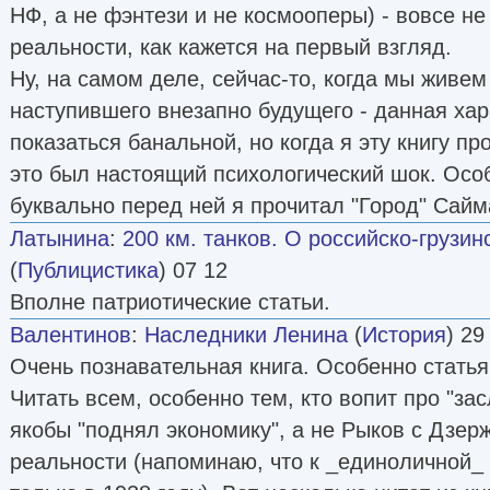
НФ, а не фэнтези и не космооперы) - вовсе не
реальности, как кажется на первый взгляд.
Ну, на самом деле, сейчас-то, когда мы живем
наступившего внезапно будущего - данная ха
показаться банальной, но когда я эту книгу пр
это был настоящий психологический шок. Особ
буквально перед ней я прочитал "Город" Сайм
Латынина
:
200 км. танков. О российско-грузин
(
Публицистика
) 07 12
Вполне патриотические статьи.
Валентинов
:
Наследники Ленина
(
История
) 29
Очень познавательная книга. Особенно стать
Читать всем, особенно тем, кто вопит про "за
якобы "поднял экономику", а не Рыков с Дзер
реальности (напоминаю, что к _единоличной_