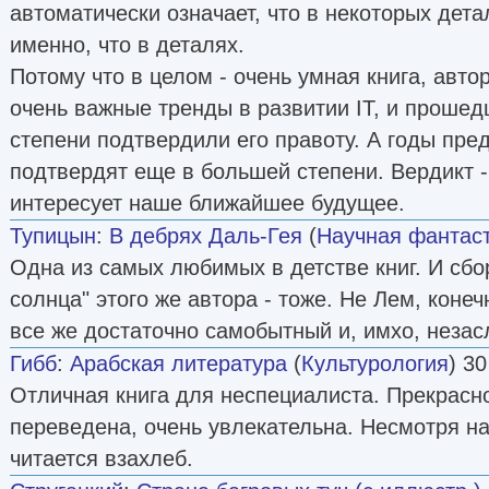
автоматически означает, что в некоторых дета
именно, что в деталях.
Потому что в целом - очень умная книга, авто
очень важные тренды в развитии IT, и прошед
степени подтвердили его правоту. А годы пре
подтвердят еще в большей степени. Вердикт - 
интересует наше ближайшее будущее.
Тупицын
:
В дебрях Даль-Гея
(
Научная фантас
Одна из самых любимых в детстве книг. И сбо
солнца" этого же автора - тоже. Не Лем, конечн
все же достаточно самобытный и, имхо, незас
Гибб
:
Арабская литература
(
Культурология
) 30
Отличная книга для неспециалиста. Прекрасн
переведена, очень увлекательна. Несмотря н
читается взахлеб.