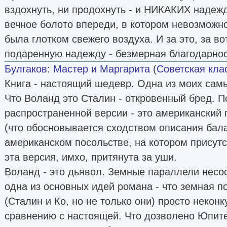
вздохнуть, ни продохнуть - и НИКАКИХ надежд
вечное болото впереди, в котором невозможно
была глотком свежего воздуха. И за это, за вот
подаренную надежду - безмерная благодарнос
Булгаков
:
Мастер и Маргарита
(
Советская кла
Книга - настоящий шедевр. Одна из моих са
Что Воланд это Сталин - откровенный бред. П
распространенной версии - это американский
(что обосновывается сходством описания бал
американском посольстве, на котором присутс
эта версия, имхо, притянута за уши.
Воланд - это дьявол. Земные параллели несос
одна из основных идей романа - что земная п
(Сталин и Ко, но не только они) просто некон
сравнению с настоящей. Что дозволено Юпите