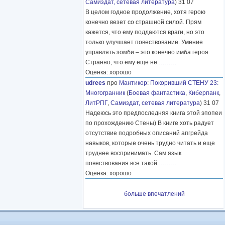
Самиздат, сетевая литература
) 31 07
В целом годное продолжение, хотя герою
конечно везет со страшной силой. Прям
кажется, что ему поддаются враги, но это
только улучшает повествование. Умение
управлять зомби – это конечно имба героя.
Странно, что ему еще не
………
Оценка: хорошо
udrees
про
Мантикор
:
Покоривший СТЕНУ 23:
Многогранник
(
Боевая фантастика
,
Киберпанк
,
ЛитРПГ
,
Самиздат, сетевая литература
) 31 07
Надеюсь это предпоследняя книга этой эпопеи
по прохождению Стены) В книге хоть радует
отсутствие подробных описаний апгрейда
навыков, которые очень трудно читать и еще
труднее воспринимать. Сам язык
повествования все такой
………
Оценка: хорошо
больше впечатлений