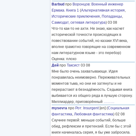
Barbud
про
Воронцов
:
Военный инженер
Ермака. Книга 1
(
Альтернативная история
,
Исторические приключения
,
Попаданцы
,
Самиздат, сетевая литература
) 03 08
Что-то как-то не ахти. Не знаю, как насчет
исторической точности происходящих в
повествовании событий, но казаки XVI века,
вполне грамотно говорящие на современном
нам литературном языке - это перебор)
Оценка: плохо
Дей
про
Таксист
03 08
Мне было очень захватывающе. Идея
понравилась неимоверно. Переживательных
моментов тьма, но они не затянуты и не
перерастают в безнадёжность. Седьмая книга
выбивается из общего ряда в лучшую сторону.
Миллиардер, приговорённый
………
mysevra
про
Рот
:
Insurgent
[en] (
Социальная
фантастика
,
Любовная фантастика
) 02 08
Скучнее первой: меньше событий, больше
обид, рефлексии и претензий. Если бы с этой
книги начиналась серия, я бы уже забросила.