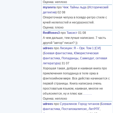
Оценка: неплохо
mysevra
про
Чиж
:
Тайны льда
(
Исторический
детектив
) 02 08
Опереточная чепуха в псевдо-ретро стиле с
кучей нелепостей и несуразностей.
Оценка: плохо
RedRoses3
про
Таксист
01 08
А чем дальше, тем лучше написано. 7 часть
другой "автор" писал? ))
udrees
про
Лисицин
:
Я – Орк. Том 1 [СИ]
(
Боевая фантастика
,
Юмористическая
фантастика
,
Попаданцы
,
Самиздат, сетевая
литература
) 31 07
Хорошая такая, добрая и наивная книга про
приключения попаданца в теле орка в
фэнтезийном мире. Все действо начинается с
первой страницы. Книга написана очень
простоватым языком, наивная, многое не
объясняется, ну и плюс как
………
Оценка: неплохо
udrees
про
Сугралинов
:
Город титанов
(
Боевая
фантастика
,
Постапокалипсис
,
ЛитРПГ
,