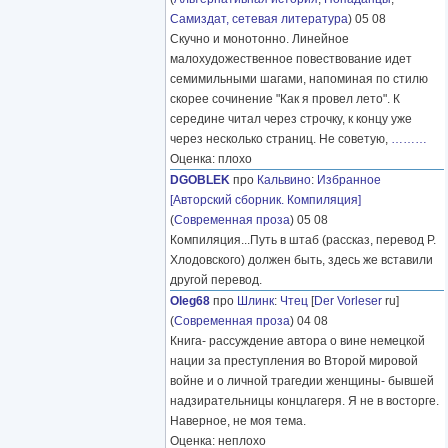
Самиздат, сетевая литература
) 05 08
Скучно и монотонно. Линейное
малохудожественное повествование идет
семимильными шагами, напоминая по стилю
скорее сочинение "Как я провел лето". К
середине читал через строчку, к концу уже
через несколько страниц. Не советую,
………
Оценка: плохо
DGOBLEK
про
Кальвино
:
Избранное
[Авторский сборник. Компиляция]
(
Современная проза
) 05 08
Компиляция...Путь в штаб (рассказ, перевод Р.
Хлодовского) должен быть, здесь же вставили
другой перевод.
Oleg68
про
Шлинк
:
Чтец
[
Der Vorleser
ru]
(
Современная проза
) 04 08
Книга- рассуждение автора о вине немецкой
нации за преступления во Второй мировой
войне и о личной трагедии женщины- бывшей
надзирательницы концлагеря. Я не в восторге.
Наверное, не моя тема.
Оценка: неплохо