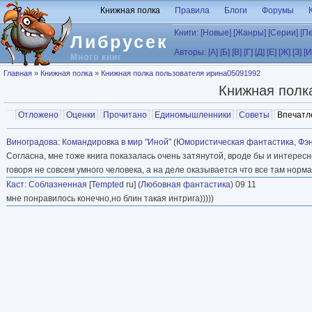
Перейти к основному содержанию
Книжная полка
Правила
Блоги
Форумы
Книги:
[Новые]
[Жанры]
[Серии]
[П
Либрусек
Авторы:
[А]
[Б]
[В]
[Г]
[Д]
[Е]
[Ж]
[З]
[И
Много книг
Вы здесь
Главная
»
Книжная полка
»
Книжная полка пользователя ирина05091992
Книжная полк
Главные вкладки
Отложено
Оценки
Прочитано
Единомышленники
Советы
Впечатл
Вторичные вкладки
Виноградова
:
Командировка в мир "Иной"
(
Юмористическая фантастика
,
Фэ
Согласна, мне тоже книга показалась очень затянутой, вроде бы и интересно,
говоря не совсем умного человека, а на деле оказывается что все там нормаль
Каст
:
Соблазненная
[
Tempted
ru] (
Любовная фантастика
) 09 11
мне понравилось конечно,но блин такая интрига)))))