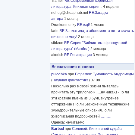
Tramell
RE:Современная корейская
литература. Книжная серия...
4 недели
nehug@cheaphub.net
RE:Загадка
автора
1 месяц
Drunkenmunky
RE:/sql/
1 месяц
larin
RE:Заплатила, а абонемента нет и скачать
ничего не могу!
2 месяца
sibkron
RE:Серия "Библиотека французской
литературы" (Макбел)
2 месяца
akorish
RE:Регистрация
3 месяца
Впечатления о книгах
pulochka
про
Ефремов
:
Туманность Андромеды
(
Научная фантастика
) 07 08
Несколько раз в своей жизни пыталась
прочитать эту трилогию и......ну никак.! - То ли
эти краткие имена из 3 букв, внутренее
отторжение ! То ли бесконечные технические
зубодробительные описания.То ли
живописания подробностей
………
Оценка: нечитаемо
Barbud
про
Соловей
:
Линия иной судьбы
(
Альтернативная история
,
Попаданцы
,