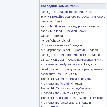
Последние комментарии
Larisa_F
RE:Беляевская премия
2 дня
Telly
RE:Подайте бедному копеечку на книжку с
литреса...
4 дня
epoost
RE:Древнейшая мудрость
1 неделя
epoost
RE:Чарльз Брокден Браун -
Wieland
1 неделя
nehug@cheaphub.net
RE:Ответственность.
1 неделя
nehug@cheaphub.net
RE:Доступ
1 неделя
Larisa_F
RE:Принцесса-бродяжка
1 неделя
Larisa_F
RE:Серия "Очень прикольная книга",
издательство Азбука-классика
1 неделя
Dead_Space
RE:Прошу переформатировать,
распознать, etc...
2 недели
Tramell
RE:Серия "Символы времени"
издательства "Аграф"
4 недели
Tramell
RE:Серия книг «Судьбы книг»
издательства «Книга»
4 недели
Tramell
RE:Книжная серия "Жизнь в искусстве"
издательство "Искусство"...
4 недели