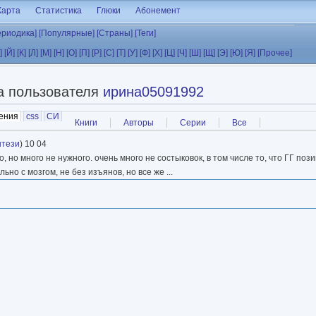
Карта
Статистика
Глюки
Абонемент
ериодика]
[Популярные]
[Страны]
[Теги]
]
[Й]
[К]
[Л]
[М]
[Н]
[О]
[П]
[Р]
[С]
[Т]
[У]
[Ф]
[Х]
[Ц]
[Ч]
[Ш]
[Щ]
[Э]
[Ю]
[Я]
[Прочее]
а пользователя
ирина05091992
ения
(активная вкладка)
css
СИ
Книги
Авторы
Серии
Все
нтези
) 10 04
 но много не нужного. очень много не состыковок, в том числе то, что ГГ пози
но с мозгом, не без изъянов, но все же ...