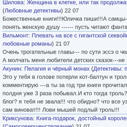
Шилова
:
Женщина в клетке, или так продолжа
(
Любовные детективы
) 22 07
Божественные книги!!!Юличка пиши!!!А самц
понять женскую душу ------ пусть читают фанта
Вильмонт
:
Плевать на все с гигантской секвой
любовные романы
) 21 07
Очень трогательные главы--- по сути эссэ о ч
А молчать меня любители детских сказок---не 
Акунин
:
Пелагия и чёрный монах
(
Детективы: 
Это у тебя в голове потерли кот-балтун и троль
комментирую ---а ты за год три книги прочитал 
полдня уже 3 раза побывал.И кто тогда троль?
блог? я тебя не звала!!! что обидно? что все 
сам виноват!!! Лови мышей подлый троль!!!
Криксунова
:
Книга-подарок, достойный корол
(
Самосовершенствование
) 21 07