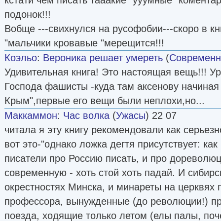
подонок!!!
Вобще ---свихнулся на русофобии---скоро в кн
"мальчики кровавые "мерещится!!!
Коэльо
:
Вероника решает умереть
(
Современн
Удивительная книга! Это настоящая вещь!!! Ур
Господа фашисты -куда там аксенову начиная 
Крым",первые его вещи были неплохи,но...
Маккаммон
:
Час волка
(
Ужасы
) 22 07
читала я эту книгу рекомендовали как серьезн
вот это-"однако ложка дегтя присутствует: ка
писатели про Россию писать, и про дореволюц
современную - хоть стой хоть падай. И сибирс
окрестностях Минска, и минареты на церквях 
профессора, вынужденные (до революции!) пр
поезда, ходящие только летом (елы палы, поче