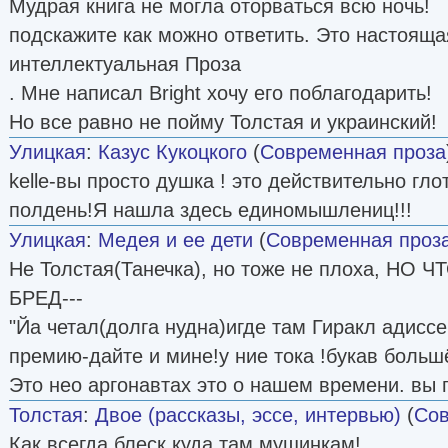
Мудрая книга не могла оторваться всю ночь!
подскажите как можно ответить. Это настояща
интеллектуальная Проза
. Мне написал Bright хочу его поблагодарить!
Но все равно не пойму Толстая и украинский!
Улицкая
:
Казус Кукоцкого
(
Современная проза
kelle-вы просто душка ! это действительно гло
полдень!Я нашла здесь единомышлениц!!!
Улицкая
:
Медея и ее дети
(
Современная проз
Не Толстая(Танечка), но тоже не плоха, НО
БРЕД---
"Йа четал(долга нудна)игде там Гиракл адиссе
премию-дайте и мине!у ние тока !букав большё
Это нео аргонавтах это о нашем времени. вы п
Толстая
:
Двое (рассказы, эссе, интервью)
(
Сов
Как всегда блеск,куда там мущинкам!