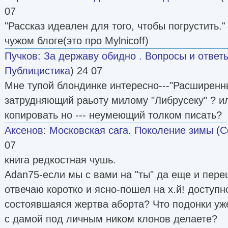
07
"Рассказ идеален для того, чтобы погрустить."
чужом блоге(это про Mylnicoff)
Пучков
:
За державу обидно . Вопросы и отве
Публицистика
) 24 07
Мне тупой блондинке интересно---"Расширенны
затрудняющий раьоту милому "Либрусеку" ? ил
копировать но --- неумеющий толком писать?
Аксенов
:
Московская сага. Поколение зимы
(
С
07
книга редкостная чушь.
Adan75-если мы с вами на "ты" да еще и пере
отвечаю коротко и ясно-пошел на х.й! доступн
состоявшаяся жертва аборта? Что подонки уж
с дамой под личным ником клонов делаете?