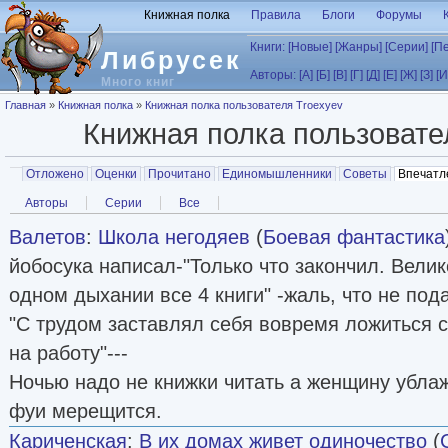
Перейти к основному содержанию
Книжная полка
Правила
Блоги
Форумы
Книги:
[Новые]
[Жанры]
[Серии]
[П
Либрусек
Авторы:
[А]
[Б]
[В]
[Г]
[Д]
[Е]
[Ж]
[З]
[И
Много книг
Вы здесь
Главная
»
Книжная полка
»
Книжная полка пользователя Troexyev
Книжная полка пользоват
Главные вкладки
Отложено
Оценки
Прочитано
Единомышленники
Советы
Впечатл
Вторичные вкладки
Авторы
Серии
Все
Валетов
:
Школа негодяев
(
Боевая фантастика
йобосука написал-"Только что закончил. Вели
одном дыхании все 4 книги" -жаль, что не под
"С трудом заставлял себя вовремя ложиться с
на работу"---
Ночью надо не книжки читать а женщину ублажа
фуи мерещится.
Кариченская
:
В их домах живет одиночество
(