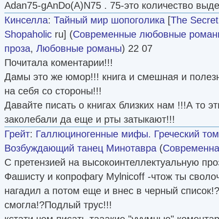
Adan75-gAnDo(A)N75 . 75-это количество выд
Кинселла
:
Тайный мир шопоголика
[
The Secret
Shopaholic
ru] (
Современные любовные роман
проза
,
Любовные романы
) 22 07
Почитала коментарии!!!
Дамы это же юмор!!! книга и смешная и полез
на себя со стороны!!!
Давайте писать о книгах близких нам !!!А то э
заколебали да еще и рты затыкают!!!
Грейт
:
Галлюциногенные мифы. Греческий том.
Возбуждающий танец Минотавра
(
Современна
С претензией на высокоинтеллектуальную проз
Фашисту и копрофагу Mylnicoff -чтож ты своло
нагадил а потом еще и внес в черный список!?
смогла!?Подлый трус!!!
кстати чем писать тааакие "ууумные" комент