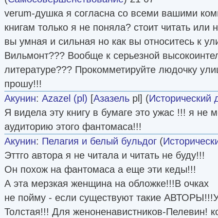
verum-душка я согласна со всеми вашими ком
книгам только я не поняла? стоит читать или 
вы умная и сильная но как вы относитесь к ул
Вильмонт??? Вообще к серьезной высокоинте
литературе??? Прокомметируйте людочку улиц
прошу!!!
Акунин
:
Azazel (pl)
[
Азазель
pl] (
Исторический 
Я видела эту книгу в бумаге это ужас !!! я не 
аудиторию этого фантомаса!!!
Акунин
:
Пелагия и белый бульдог
(
Историческ
Эттго автора я не читала и читать не буду!!!
Он похож на фантомаса а еще эти кеды!!!
А эта мерзкая женщина на обложке!!!В очках
не пойму - если существуют такие АВТОРЫ!!!У
Толстая!!! Для женоненавистников-Пелевин! ко