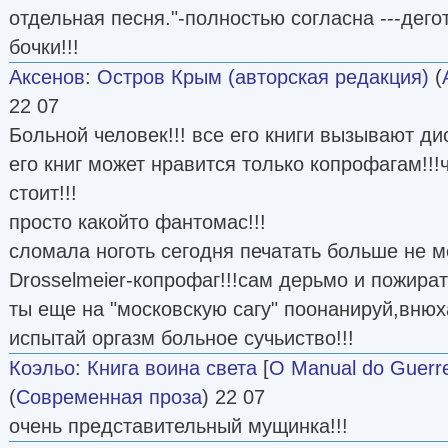
отдельная песня."-полностью согласна ---дего
бочки!!!
Аксенов
:
Остров Крым (авторская редакция)
(
22 07
Больной человек!!! все его книги вызывают ди
его книг может нравится только копрофагам!!!
стоит!!!
просто какойто фантомас!!!
сломала ноготь сегодня печатать больше не мо
Drosselmeier-копрофаг!!!сам дерьмо и пожират
ты еще на "московскую сагу" поонанируй,внюх
испытай оргазм больное сучьиство!!!
Коэльо
:
Книга воина света
[
O Manual do Guerre
(
Современная проза
) 22 07
очень представительный мущинка!!!