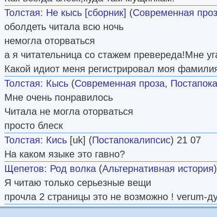
Толстая
:
Не кысь [сборник]
(
Современная про
оболдеть читала всю ночь
немогла оторваться
а я читательница со стажем превереда!Мне уг
Какой идиот меня регистрировал моя фамилия
Толстая
:
Кысь
(
Современная проза
,
Постапок
Мне очень понравилось
Читала не могла оторваться
просто блеск
Толстая
:
Кись
[uk] (
Постапокалипсис
) 21 07
На каком языке это гавно?
Щепетов
:
Род волка
(
Альтернативная история
Я читаю только серьезные вещи
прочла 2 страницы это не возможно ! verum-д