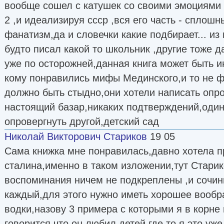
вообще сошел с катушек со своими эмоциями
2 ,и идеализируя ссср ,вся его часть - сплошн
фанатизм,да и словечки какие подбирает... из
будто писал какой то школьник ,другие тоже 
уже по осторожней,данная книга может быть и
кому понравились мифы Мединского,и то не фа
должно быть стыдно,они хотели написать опр
настоящий базар,никаких подтверждений,оди
опровергнуть другой,детский сад
Николай Викторович Стариков
19 05
Сама книжка мне понравилась,давно хотела пр
сталина,именно в таком изложении,тут Старик
воспоминания ничем не подкреплены ,и сочин
каждый,для этого нужно иметь хорошее вообр
водки,назову 3 примера с которыми я в корне 
говорится что он любил детей,где то я это уже