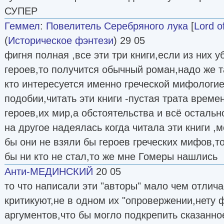
СУПЕР
Геммел
:
Повелитель Серебряного лука
[
Lord o
(
Историческое фэнтези
) 29 05
фигня полная ,все эти три книги,если из них у
героев,то получится обычный роман,надо же та
кто интересуется именно греческой мифологие
подобии,читать эти книги -пустая трата време
героев,их мир,а обстоятельства и всё остальн
на другое надеялась когда читала эти книги ,м
бы они не взяли бы героев греческих мифов,то
бы ни кто не стал,то же мне Гомеры нашлись
Анти-МЕДИНСКИЙ
20 05
то что написали эти "авторы" мало чем отличае
критикуют,не в одном их "опровержении,нету 
аргументов,что бы могло подкрепить сказанно