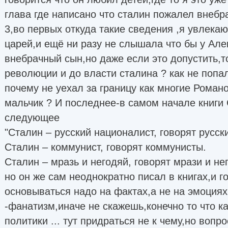
глава где написано что сталин пожалел внебр
3,во первых откуда такие сведения ,я увлека
царей,и ещё ни разу не слышала что бы у Але
внебрачный сын,но даже если это допустить,т
революции и до власти сталина ? как не попал
почему не уехал за границу как многие Роман
мальчик ? И последнее-в самом начале книги
следующее
"Сталин – русский националист, говорят русс
Сталин – коммунист, говорят коммунисты.
Сталин – мразь и негодяй, говорят мрази и не
но он же сам неоднократно писал в книгах,и г
основываться надо на фактах,а не на эмоциях
-фанатизм,иначе не скажешь,конечно то что к
политики ... тут придраться не к чему,но вопр