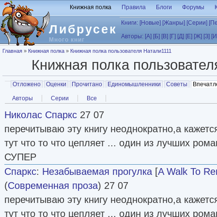
Перейти к основному содержанию
Книжная полка
Правила
Блоги
Форумы
Книги:
[Новые]
[Жанры]
[Серии]
[П
Либрусек
Авторы:
[А]
[Б]
[В]
[Г]
[Д]
[Е]
[Ж]
[З]
[И
Много книг
Вы здесь
Главная
»
Книжная полка
»
Книжная полка пользователя Натали1111
Книжная полка пользовате
Главные вкладки
Отложено
Оценки
Прочитано
Единомышленники
Советы
Впечатл
Вторичные вкладки
Авторы
Серии
Все
Николас Спаркс
27 07
перечитываю эту книгу неоднократно,а кажется
тут что то что цепляет ... один из лучших ром
СУПЕР
Спаркс
:
Незабываемая прогулка
[
A Walk To R
(
Современная проза
) 27 07
перечитываю эту книгу неоднократно,а кажется
тут что то что цепляет ... один из лучших ром