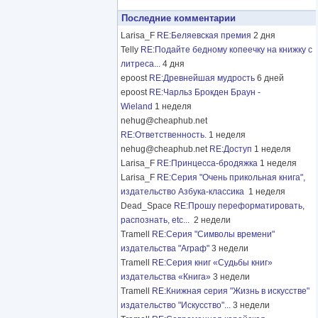
Последние комментарии
Larisa_F
RE:Беляевская премия
2 дня
Telly
RE:Подайте бедному копеечку на книжку с
литреса...
4 дня
epoost
RE:Древнейшая мудрость
6 дней
epoost
RE:Чарльз Брокден Браун -
Wieland
1 неделя
nehug@cheaphub.net
RE:Ответственность.
1 неделя
nehug@cheaphub.net
RE:Доступ
1 неделя
Larisa_F
RE:Принцесса-бродяжка
1 неделя
Larisa_F
RE:Серия "Очень прикольная книга",
издательство Азбука-классика
1 неделя
Dead_Space
RE:Прошу переформатировать,
распознать, etc...
2 недели
Tramell
RE:Серия "Символы времени"
издательства "Аграф"
3 недели
Tramell
RE:Серия книг «Судьбы книг»
издательства «Книга»
3 недели
Tramell
RE:Книжная серия "Жизнь в искусстве"
издательство "Искусство"...
3 недели