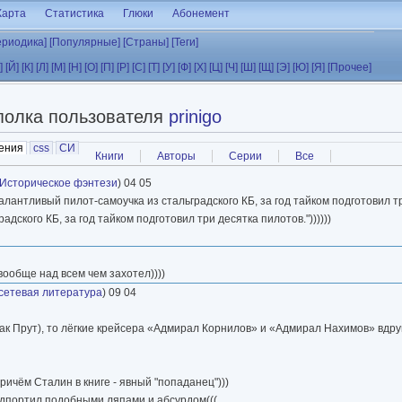
Карта
Статистика
Глюки
Абонемент
ериодика]
[Популярные]
[Страны]
[Теги]
]
[Й]
[К]
[Л]
[М]
[Н]
[О]
[П]
[Р]
[С]
[Т]
[У]
[Ф]
[Х]
[Ц]
[Ч]
[Ш]
[Щ]
[Э]
[Ю]
[Я]
[Прочее]
полка пользователя
prinigo
ения
(активная вкладка)
css
СИ
Книги
Авторы
Серии
Все
Историческое фэнтези
) 04 05
алантливый пилот-самоучка из стальградского КБ, за год тайком подготовил тр
дского КБ, за год тайком подготовил три десятка пилотов."))))))
ообще над всем чем захотел))))
сетевая литература
) 09 04
 как Прут), то лёгкие крейсера «Адмирал Корнилов» и «Адмирал Нахимов» вдр
чём Сталин в книге - явный "попаданец")))
одпортил подобными ляпами и абсурдом(((