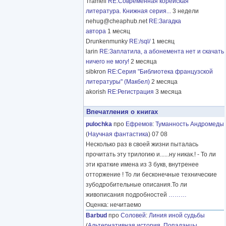
Tramell
RE:Современная корейская
литература. Книжная серия...
3 недели
nehug@cheaphub.net
RE:Загадка
автора
1 месяц
Drunkenmunky
RE:/sql/
1 месяц
larin
RE:Заплатила, а абонемента нет и скачать
ничего не могу!
2 месяца
sibkron
RE:Серия "Библиотека французской
литературы" (Макбел)
2 месяца
akorish
RE:Регистрация
3 месяца
Впечатления о книгах
pulochka
про
Ефремов
:
Туманность Андромеды
(
Научная фантастика
) 07 08
Несколько раз в своей жизни пыталась
прочитать эту трилогию и......ну никак.! - То ли
эти краткие имена из 3 букв, внутренее
отторжение ! То ли бесконечные технические
зубодробительные описания.То ли
живописания подробностей
………
Оценка: нечитаемо
Barbud
про
Соловей
:
Линия иной судьбы
(
Альтернативная история
,
Попаданцы
,