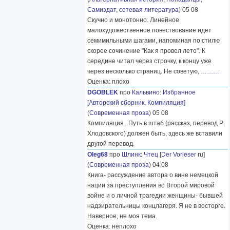
Самиздат, сетевая литература
) 05 08
Скучно и монотонно. Линейное
малохудожественное повествование идет
семимильными шагами, напоминая по стилю
скорее сочинение "Как я провел лето". К
середине читал через строчку, к концу уже
через несколько страниц. Не советую,
………
Оценка: плохо
DGOBLEK
про
Кальвино
:
Избранное
[Авторский сборник. Компиляция]
(
Современная проза
) 05 08
Компиляция...Путь в штаб (рассказ, перевод Р.
Хлодовского) должен быть, здесь же вставили
другой перевод.
Oleg68
про
Шлинк
:
Чтец
[
Der Vorleser
ru]
(
Современная проза
) 04 08
Книга- рассуждение автора о вине немецкой
нации за преступления во Второй мировой
войне и о личной трагедии женщины- бывшей
надзирательницы концлагеря. Я не в восторге.
Наверное, не моя тема.
Оценка: неплохо