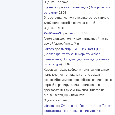
Оценка: неплохо
mysevra
про
Чиж
:
Тайны льда
(
Исторический
детектив
) 02 08
Опереточная чепуха в псевдо-ретро стиле с
кучей нелепостей и несуразностей.
Оценка: плохо
RedRoses3
про
Таксист
01 08
А чем дальше, тем лучше написано. 7 часть
другой "автор" писал? ))
udrees
про
Лисицин
:
Я – Орк. Том 1 [СИ]
(
Боевая фантастика
,
Юмористическая
фантастика
,
Попаданцы
,
Самиздат, сетевая
литература
) 31 07
Хорошая такая, добрая и наивная книга про
приключения попаданца в теле орка в
фэнтезийном мире. Все действо начинается с
первой страницы. Книга написана очень
простоватым языком, наивная, многое не
объясняется, ну и плюс как
………
Оценка: неплохо
udrees
про
Сугралинов
:
Город титанов
(
Боевая
фантастика
,
Постапокалипсис
,
ЛитРПГ
,