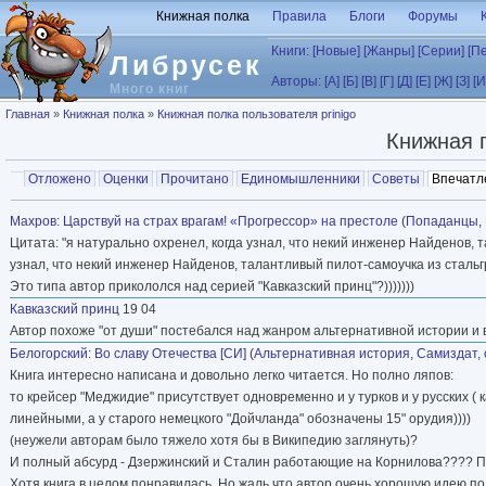
Перейти к основному содержанию
Книжная полка
Правила
Блоги
Форумы
Книги:
[Новые]
[Жанры]
[Серии]
[П
Либрусек
Авторы:
[А]
[Б]
[В]
[Г]
[Д]
[Е]
[Ж]
[З]
[И
Много книг
Вы здесь
Главная
»
Книжная полка
»
Книжная полка пользователя prinigo
Книжная 
Главные вкладки
Отложено
Оценки
Прочитано
Единомышленники
Советы
Впечатл
Вторичные вкладки
Махров
:
Царствуй на страх врагам! «Прогрессор» на престоле
(
Попаданцы
,
Цитата: "я натурально охренел, когда узнал, что некий инженер Найденов, т
узнал, что некий инженер Найденов, талантливый пилот-самоучка из стальгра
Это типа автор прикололся над серией "Кавказский принц"?)))))))
Кавказский принц
19 04
Автор похоже "от души" постебался над жанром альтернативной истории и в
Белогорский
:
Во славу Отечества [СИ]
(
Альтернативная история
,
Самиздат, 
Книга интересно написана и довольно легко читается. Но полно ляпов:
то крейсер "Меджидие" присутствует одновременно и у турков и у русских (
линейными, а у старого немецкого "Дойчланда" обозначены 15" орудия))))
(неужели авторам было тяжело хотя бы в Википедию заглянуть)?
И полный абсурд - Дзержинский и Сталин работающие на Корнилова???? При
Хотя книга в целом понравилась. Но жаль что автор очень хорошую идею п