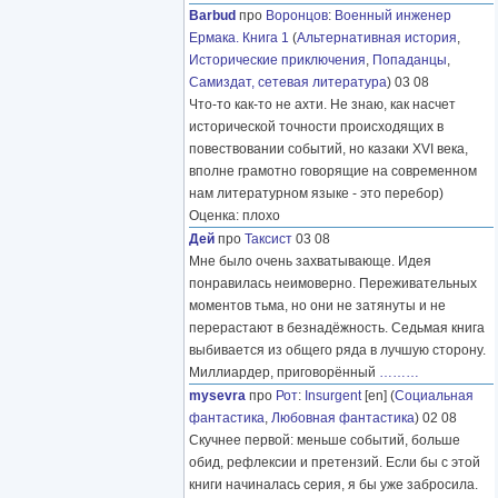
Barbud
про
Воронцов
:
Военный инженер
Ермака. Книга 1
(
Альтернативная история
,
Исторические приключения
,
Попаданцы
,
Самиздат, сетевая литература
) 03 08
Что-то как-то не ахти. Не знаю, как насчет
исторической точности происходящих в
повествовании событий, но казаки XVI века,
вполне грамотно говорящие на современном
нам литературном языке - это перебор)
Оценка: плохо
Дей
про
Таксист
03 08
Мне было очень захватывающе. Идея
понравилась неимоверно. Переживательных
моментов тьма, но они не затянуты и не
перерастают в безнадёжность. Седьмая книга
выбивается из общего ряда в лучшую сторону.
Миллиардер, приговорённый
………
mysevra
про
Рот
:
Insurgent
[en] (
Социальная
фантастика
,
Любовная фантастика
) 02 08
Скучнее первой: меньше событий, больше
обид, рефлексии и претензий. Если бы с этой
книги начиналась серия, я бы уже забросила.