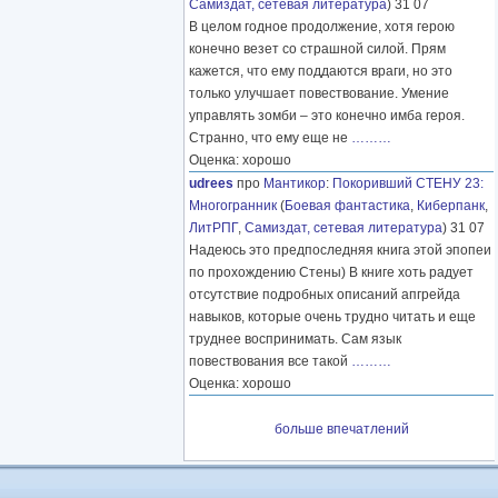
Самиздат, сетевая литература
) 31 07
В целом годное продолжение, хотя герою
конечно везет со страшной силой. Прям
кажется, что ему поддаются враги, но это
только улучшает повествование. Умение
управлять зомби – это конечно имба героя.
Странно, что ему еще не
………
Оценка: хорошо
udrees
про
Мантикор
:
Покоривший СТЕНУ 23:
Многогранник
(
Боевая фантастика
,
Киберпанк
,
ЛитРПГ
,
Самиздат, сетевая литература
) 31 07
Надеюсь это предпоследняя книга этой эпопеи
по прохождению Стены) В книге хоть радует
отсутствие подробных описаний апгрейда
навыков, которые очень трудно читать и еще
труднее воспринимать. Сам язык
повествования все такой
………
Оценка: хорошо
больше впечатлений