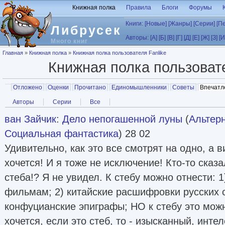
Перейти к основному содержанию
Книжная полка
Правила
Блоги
Форумы
Книги:
[Новые]
[Жанры]
[Серии]
[П
Либрусек
Авторы:
[А]
[Б]
[В]
[Г]
[Д]
[Е]
[Ж]
[З]
[И
Много книг
Вы здесь
Главная
»
Книжная полка
»
Книжная полка пользователя Fanlike
Книжная полка пользова
Главные вкладки
Отложено
Оценки
Прочитано
Единомышленники
Советы
Впечатл
Вторичные вкладки
Авторы
Серии
Все
ван Зайчик
:
Дело непогашенной луны
(
Альтер
Социальная фантастика
) 28 02
Удивительно, как это все смотрят на одно, а в
хочется! И я тоже не исключение! Кто-то сказа
стеба!? Я не увидел. К стебу можно отнести: 1
фильмам; 2) китайские расшифровки русских с
конфуцианские эпиграфы; НО к стебу это мож
хочется, если это стеб, то - изысканный, инте