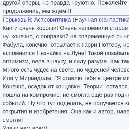
другой оперы, но правда неуютно. Пожалейте
продолжение, мы ждем!!!
Горькавый
:
Астровитянка
(
Научная фантастик
Книги очень хороши! Очень напомнили старое
ну, конечно, с поправкой на современную ры
Фабула, конечно, отсылает к Гарри Поттеру, н
вспомнился Незнайка на Луне! Такой позабыт
оптимизм, вера в науку, и силу разума. Как та
Много есть чудес на свете, но чудесней челове
Или у Мирандолы: "Я ставлю тебя в центре ми
Конечно, осадок от концовки "Теории" остался.
пошла на компромис, не смогла еще раз подн
событий. Ну что тут поделать, не получается 
открытия и изобретения. Она как и автор, нав
смогли!
Удачи нам всем!