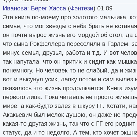
Иванова
:
Берег Хаоса
(
Фэнтези
) 01 09
Эта книга по-моему про золотого мальчика, ко
семье, что мог звезды с неба брать не вставая
он почти вырос жизнь его мордой об стол, да 
что сына Рокфеллера переселили в Гарлем, з
минус семья, друзья, работа и т.д. И вот чел
так напугала, что он притих и сидит как мышка
понемногу. Но человек-то не слабый, да и жиз
вот и высунул усик, лапку потом и сам вылез
оказалось что жизнь продолжается. Книга изу
первого лица. Пока читаешь не просто живешь
мире, а как-будто залез в шкуру ГГ. Кстати, н
Акакьевич был мелок душою, он даже не пред
какая-то другая жизнь, так что с ГГ его родни
статус, да и то недолго. А тем, кто хочет экшн