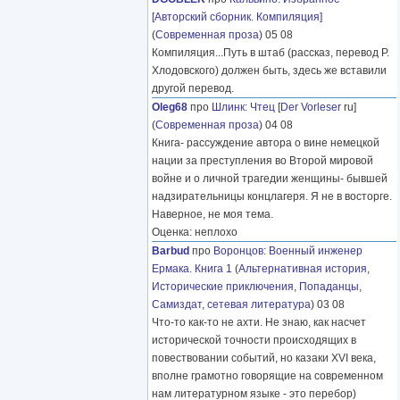
[Авторский сборник. Компиляция]
(
Современная проза
) 05 08
Компиляция...Путь в штаб (рассказ, перевод Р.
Хлодовского) должен быть, здесь же вставили
другой перевод.
Oleg68
про
Шлинк
:
Чтец
[
Der Vorleser
ru]
(
Современная проза
) 04 08
Книга- рассуждение автора о вине немецкой
нации за преступления во Второй мировой
войне и о личной трагедии женщины- бывшей
надзирательницы концлагеря. Я не в восторге.
Наверное, не моя тема.
Оценка: неплохо
Barbud
про
Воронцов
:
Военный инженер
Ермака. Книга 1
(
Альтернативная история
,
Исторические приключения
,
Попаданцы
,
Самиздат, сетевая литература
) 03 08
Что-то как-то не ахти. Не знаю, как насчет
исторической точности происходящих в
повествовании событий, но казаки XVI века,
вполне грамотно говорящие на современном
нам литературном языке - это перебор)