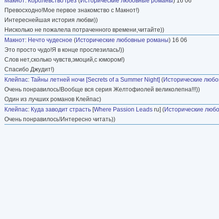
Макнот
:
Королевство грёз
(
Исторические любовные романы
) 16 06
Превосходно!Мое первое знакомство с Макнот!)
Интереснейшая история любви))
Нисколько не пожалела потраченного времени,читайте))
Макнот
:
Нечто чудесное
(
Исторические любовные романы
) 16 06
Это просто чудо!Я в конце прослезилась!))
Слов нет,сколько чувств,эмоций,с юмором!)
Спасибо Джудит!)
Клейпас
:
Тайны летней ночи [Secrets of a Summer Night]
(
Исторические люб
Очень понравилось!Вообще вся серия Желтофиолей великолепна!!!))
Один из лучших романов Клейпас)
Клейпас
:
Куда заводит страсть
[
Where Passion Leads
ru] (
Исторические люб
Очень понравилось!Интересно читать))