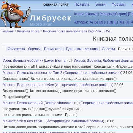
Перейти к основному содержанию
Книжная полка
Правила
Блоги
Форумы
Книги:
[Новые]
[Жанры]
[Серии]
[П
Либрусек
Авторы:
[А]
[Б]
[В]
[Г]
[Д]
[Е]
[Ж]
[З]
[И
Много книг
Вы здесь
Главная
»
Книжная полка
»
Книжная полка пользователя KateRina_LOVE
Книжная полк
Главные вкладки
Отложено
Оценки
Прочитано
Единомышленники
Советы
Впечатл
Вторичные вкладки
Уорд
:
Вечный любовник
[
Lover Eternal
ru] (
Ужасы
,
Эротика
,
Любовная фантас
Прекрасная книга!ГГ шикарен))да и еще напоминает Красавицу и Чудовище
Макнот
:
Само совершенство. Том 2
(
Современные любовные романы
) 24 06
Хорошая книга))Было интересно читать,захватывающая история))
Макнот
:
Благословение небес
(
Исторические любовные романы
) 22 06
Великолепно!))Читала на одном дыхании,неужели он закончился))
Потрясающе!!!))
Макнот
:
Битва желаний
[
Double standards
ru] (
Современные любовные рома
это удивительный роман)))лучший из лучших!!!
не хочется расставаться с героями...Браво!)
Макнот
:
Что я без тебя...
(
Исторические любовные романы
) 16 06
Читала давно,очень понравилось,конечно в этой серии она слабее,но читат