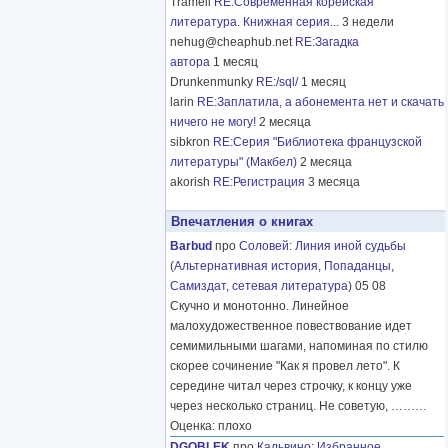
Tramell
RE:Современная корейская
литература. Книжная серия...
3 недели
nehug@cheaphub.net
RE:Загадка
автора
1 месяц
Drunkenmunky
RE:/sql/
1 месяц
larin
RE:Заплатила, а абонемента нет и скачать
ничего не могу!
2 месяца
sibkron
RE:Серия "Библиотека французской
литературы" (Макбел)
2 месяца
akorish
RE:Регистрация
3 месяца
Впечатления о книгах
Barbud
про
Соловей
:
Линия иной судьбы
(
Альтернативная история
,
Попаданцы
,
Самиздат, сетевая литература
) 05 08
Скучно и монотонно. Линейное
малохудожественное повествование идет
семимильными шагами, напоминая по стилю
скорее сочинение "Как я провел лето". К
середине читал через строчку, к концу уже
через несколько страниц. Не советую,
………
Оценка: плохо
DGOBLEK
про
Кальвино
:
Избранное