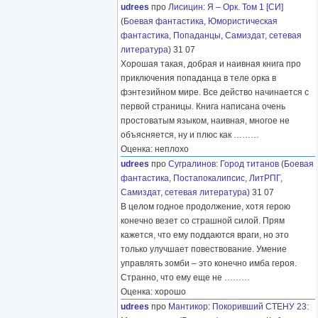
udrees
про
Лисицин
:
Я – Орк. Том 1 [СИ]
(
Боевая фантастика
,
Юмористическая
фантастика
,
Попаданцы
,
Самиздат, сетевая
литература
) 31 07
Хорошая такая, добрая и наивная книга про
приключения попаданца в теле орка в
фэнтезийном мире. Все действо начинается с
первой страницы. Книга написана очень
простоватым языком, наивная, многое не
объясняется, ну и плюс как
………
Оценка: неплохо
udrees
про
Сугралинов
:
Город титанов
(
Боевая
фантастика
,
Постапокалипсис
,
ЛитРПГ
,
Самиздат, сетевая литература
) 31 07
В целом годное продолжение, хотя герою
конечно везет со страшной силой. Прям
кажется, что ему поддаются враги, но это
только улучшает повествование. Умение
управлять зомби – это конечно имба героя.
Странно, что ему еще не
………
Оценка: хорошо
udrees
про
Мантикор
:
Покоривший СТЕНУ 23: