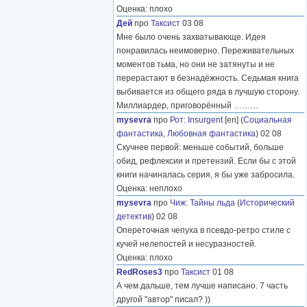
Оценка: плохо
Дей
про
Таксист
03 08
Мне было очень захватывающе. Идея
понравилась неимоверно. Переживательных
моментов тьма, но они не затянуты и не
перерастают в безнадёжность. Седьмая книга
выбивается из общего ряда в лучшую сторону.
Миллиардер, приговорённый
………
mysevra
про
Рот
:
Insurgent
[en] (
Социальная
фантастика
,
Любовная фантастика
) 02 08
Скучнее первой: меньше событий, больше
обид, рефлексии и претензий. Если бы с этой
книги начиналась серия, я бы уже забросила.
Оценка: неплохо
mysevra
про
Чиж
:
Тайны льда
(
Исторический
детектив
) 02 08
Опереточная чепуха в псевдо-ретро стиле с
кучей нелепостей и несуразностей.
Оценка: плохо
RedRoses3
про
Таксист
01 08
А чем дальше, тем лучше написано. 7 часть
другой "автор" писал? ))