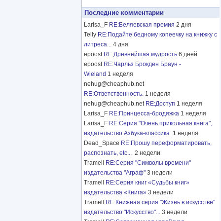
Последние комментарии
Larisa_F
RE:Беляевская премия
2 дня
Telly
RE:Подайте бедному копеечку на книжку с
литреса...
4 дня
epoost
RE:Древнейшая мудрость
6 дней
epoost
RE:Чарльз Брокден Браун -
Wieland
1 неделя
nehug@cheaphub.net
RE:Ответственность.
1 неделя
nehug@cheaphub.net
RE:Доступ
1 неделя
Larisa_F
RE:Принцесса-бродяжка
1 неделя
Larisa_F
RE:Серия "Очень прикольная книга",
издательство Азбука-классика
1 неделя
Dead_Space
RE:Прошу переформатировать,
распознать, etc...
2 недели
Tramell
RE:Серия "Символы времени"
издательства "Аграф"
3 недели
Tramell
RE:Серия книг «Судьбы книг»
издательства «Книга»
3 недели
Tramell
RE:Книжная серия "Жизнь в искусстве"
издательство "Искусство"...
3 недели