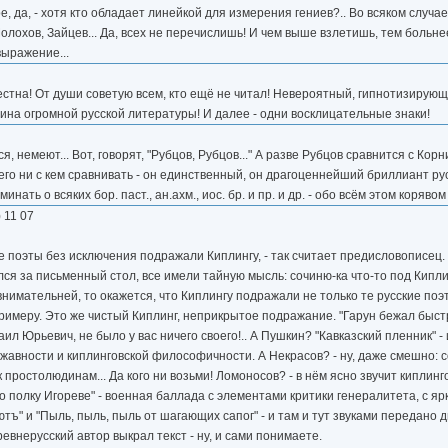
е, да, - хотя кто обладает линейкой для измерения гениев?.. Во всяком случа
Шолохов, Зайцев... Да, всех не перечислишь! И чем выше взлетишь, тем больнее
выражение...
вестна! От души советую всем, кто ещё не читал! Невероятный, гипнотизирую
ина огромной русской литературы! И далее - одни восклицательные знаки!
я, немеют... Вот, говорят, "Рубцов, Рубцов..." А разве Рубцов сравнится с Ко
 его ни с кем сравнивать - он единственный, он драгоценнейший бриллиант ру
ать о всяких бор. паст., ан.ахм., иос. бр. и пр. и др. - обо всём этом корявом
) 11 07
е поэты без исключения подражали Киплингу, - так считает предисловописец.
дился за письменный стол, все имели тайную мысль: сочиню-ка что-то под Кипли
нимательней, то окажется, что Киплингу подражали не только те русские поэ
примеру. Это же чистый Киплинг, неприкрытое подражание. "Гарун бежал быстр
ил Юрьевич, не было у вас ничего своего!.. А Пушкин? "Кавказский пленник" - и
ржавности и киплинговской философичности. А Некрасов? - ну, даже смешно: 
простолюдинам... Да кого ни возьми! Ломоносов? - в нём ясно звучит киплинг
 полку Игореве" - военная баллада с элементами критики генералитета, с яр
ютъ" и "Пыль, пыль, пыль от шагающих сапог" - и там и тут звуками передано
внерусский автор выкрал текст - ну, и сами понимаете.