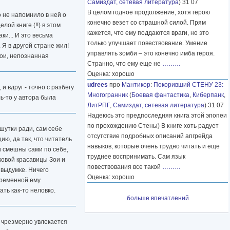
Самиздат, сетевая литература
) 31 07
В целом годное продолжение, хотя герою
то не напомнило в ней о
конечно везет со страшной силой. Прям
лой книге (!!) в этом
кажется, что ему поддаются враги, но это
ки... И это весьма
только улучшает повествование. Умение
 Я в другой стране жил!
управлять зомби – это конечно имба героя.
мои, непознанная
Странно, что ему еще не
………
Оценка: хорошо
udrees
про
Мантикор
:
Покоривший СТЕНУ 23:
и вдруг - точно с разбегу
Многогранник
(
Боевая фантастика
,
Киберпанк
,
ль-то у автора была
ЛитРПГ
,
Самиздат, сетевая литература
) 31 07
Надеюсь это предпоследняя книга этой эпопеи
по прохождению Стены) В книге хоть радует
 шутки ради, сам себе
отсутствие подробных описаний апгрейда
ю, да так, что читатель
навыков, которые очень трудно читать и еще
ни смешны сами по себе,
труднее воспринимать. Сам язык
оковой красавицы Зои и
повествования все такой
………
 выдумке. Ничего
Оценка: хорошо
овременной ему
ть как-то неловко.
больше впечатлений
, чрезмерно увлекается