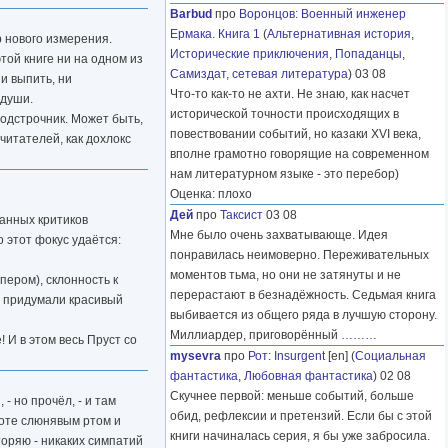
Barbud
про
Воронцов
:
Военный инженер
Ермака. Книга 1
(
Альтернативная история
,
р нового измерения.
Исторические приключения
,
Попаданцы
,
той книге ни на одном из
Самиздат, сетевая литература
) 03 08
и выпить, ни
Что-то как-то не ахти. Не знаю, как насчет
 души.
исторической точности происходящих в
одстрочник. Может быть,
повествовании событий, но казаки XVI века,
читателей, как дохлокс
вполне грамотно говорящие на современном
нам литературном языке - это перебор)
Оценка: плохо
Дей
про
Таксист
03 08
ванных критиков
Мне было очень захватывающе. Идея
 этот фокус удаётся:
понравилась неимоверно. Переживательных
моментов тьма, но они не затянуты и не
пером), склонность к
перерастают в безнадёжность. Седьмая книга
го придумали красивый
выбивается из общего ряда в лучшую сторону.
Миллиардер, приговорённый
………
 И в этом весь Пруст со
mysevra
про
Рот
:
Insurgent
[en] (
Социальная
фантастика
,
Любовная фантастика
) 02 08
Скучнее первой: меньше событий, больше
- но прочёл, - и там
обид, рефлексии и претензий. Если бы с этой
хоте слюнявым ртом и
книги начиналась серия, я бы уже забросила.
торяю - никаких симпатий