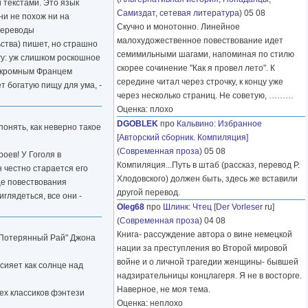
и текстами. Это язык
Самиздат, сетевая литература
) 05 08
ни не похож ни на
Скучно и монотонно. Линейное
переводы
малохудожественное повествование идет
ьства) пишет, но страшно
семимильными шагами, напоминая по стилю
гу: уж слишком роскошное
скорее сочинение "Как я провел лето". К
у скромным Францем
середине читал через строчку, к концу уже
т богатую пищу для ума, -
через несколько страниц. Не советую,
………
Оценка: плохо
DGOBLEK
про
Кальвино
:
Избранное
понять, как неверно такое
[Авторский сборник. Компиляция]
(
Современная проза
) 05 08
оев! У Гоголя в
Компиляция...Путь в штаб (рассказ, перевод Р.
н честно старается его
Хлодовского) должен быть, здесь же вставили
це повествования
другой перевод.
глядеться, все они -
Oleg68
про
Шлинк
:
Чтец
[
Der Vorleser
ru]
(
Современная проза
) 04 08
Книга- рассуждение автора о вине немецкой
, "Потерянный Рай" Джона
нации за преступления во Второй мировой
войне и о личной трагедии женщины- бывшей
осияет как солнце над
надзирательницы концлагеря. Я не в восторге.
Наверное, не моя тема.
ех классиков фэнтези
Оценка: неплохо