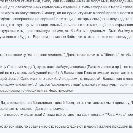
 что касается стилистики, скажу: сии книжицы никак не могут быть переводным
чный для отечественных бульварных изданий. Стиль автора ни в малой степе
ихнута на басурманский манер, ни на сухие, скучные в своей правильности 
дёнке, совершенно не верящий в те вещи, о которых сам (по заказу издател
овек, хоть чуть-чуть проницательный, почешет в затылке, ещё не раскрыв кни
некуда ставить, - слишком звучное имя, чтобы быть подлинным... Быть бы ем
 маловато будет!.. Впрочем, написано бойко, читатется легко и по-своему даё
аёт на защиту "маленького человека". Достаточно почитать "Шинель", чтобы 
лу ("лишние люди"), пусть даже заблуждающихся (Раскольников и др.) - но гер
ий не в ту степь, заблудший герой). А Башмачкин Гоголю омерзителен, хотя о
ой фразе. Одно имя чего стоит!.. И недаром - о, недаром! - Башмачкин в кон
енькому человечку". И так все "маленькие люди" русской литературы - если при
Передоновым, гоняющимся за Недотыкомкой.
Да, с точки зрения богословия - дикий бред, но вот читаем же мы, к примеру
 если взять повыше - Данте, например...
- а попросту в фэнтези! И тогда всё встанет на свои места, и "Роза Мира" пр
но живой мир, по сравнению с которым бледнеют и чахнут жалкие придумки вс