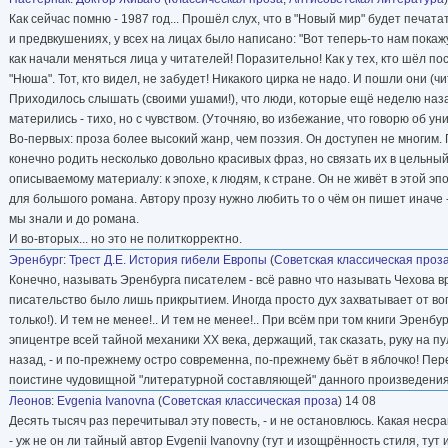
Как сейчас помню - 1987 год... Прошёл слух, что в "Новый мир" будет печат
и предвкушениях, у всех на лицах было написано: "Вот теперь-то нам покаж
как начали меняться лица у читателей! Поразительно! Как у тех, кто шёл 
"Нюша". Тот, кто видел, не забудет! Никакого цирка не надо. И пошли они (ч
Приходилось слышать (своими ушами!), что люди, которые ещё неделю назад
матерились - тихо, но с чувством. (Уточняю, во избежание, что говорю об у
Во-первых: проза более высокий жанр, чем поэзия. Он доступен не многим. 
конечно родить несколько довольно красивых фраз, но связать их в цельный
описываемому материалу: к эпохе, к людям, к стране. Он не живёт в этой эпо
для большого романа. Автору прозу нужно любить то о чём он пишет иначе -
мы знали и до романа.
И во-вторых... но это не политкорректно.
Эренбург
:
Трест Д.Е. История гибели Европы
(
Советская классическая проз
Конечно, называть Эренбурга писателем - всё равно что называть Чехова вр
писательство было лишь прикрытием. Иногда просто дух захватывает от вопи
только!). И тем не менее!.. И тем не менее!.. При всём при том книги Эренб
эпицентре всей тайной механики ХХ века, держащий, так сказать, руку на пул
назад, - и по-прежнему остро современна, по-прежнему бьёт в яблочко! Пер
поистине чудовищной "литературной составляющей" данного произведения
Леонов
:
Evgenia Ivanovna
(
Советская классическая проза
) 14 08
Десять тысяч раз перечитывал эту повесть, - и не остановлюсь. Какая нес
- уж не он ли тайный автор Evgenii Ivanovny (тут и изощрённость стиля, тут