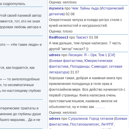
Оценка: неплохо
а содрогнулась.
mysevra
про
Чиж
:
Тайны льда
(
Исторический
детектив
) 02 08
 Этой своей паникой автор
Опереточная чепуха в псевдо-ретро стиле с
еется, тот, кто не зная
кучей нелепостей и несуразностей.
ездоровая любовь автора к
Оценка: плохо
RedRoses3
про
Таксист
01 08
А чем дальше, тем лучше написано. 7 часть
 это — «Не такие люди» и
другой "автор" писал? ))
udrees
про
Лисицин
:
Я – Орк. Том 1 [СИ]
(
Боевая фантастика
,
Юмористическая
фантастика
,
Попаданцы
,
Самиздат, сетевая
ся, как подаются, как
литература
) 31 07
Хорошая такая, добрая и наивная книга про
ди» — то ангелоподобные
приключения попаданца в теле орка в
ки, то несимпатичные
фэнтезийном мире. Все действо начинается с
ь по-настоящему глубоко
первой страницы. Книга написана очень
простоватым языком, наивная, многое не
объясняется, ну и плюс как
………
отерические трактаты и
Оценка: неплохо
 мнению до глубины души
udrees
про
Сугралинов
:
Город титанов
(
Боевая
йшего маразма... Да и не
фантастика
,
Постапокалипсис
,
ЛитРПГ
,