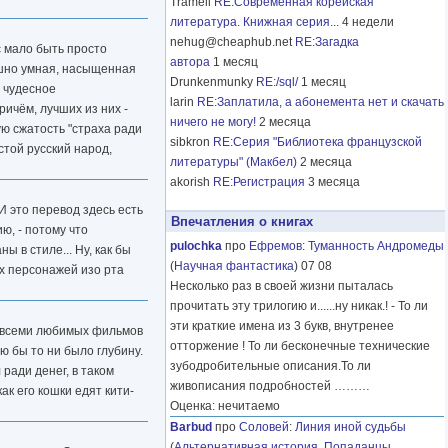
Tramell
RE:Современная корейская
литература. Книжная серия...
4 недели
nehug@cheaphub.net
RE:Загадка
с мало быть просто
автора
1 месяц
рашно умная, насыщенная
Drunkenmunky
RE:/sql/
1 месяц
, чудесное
larin
RE:Заплатила, а абонемента нет и скачать
ричём, лучших из них -
ничего не могу!
2 месяца
ую сжатость "страха ради
sibkron
RE:Серия "Библиотека французской
стой русский народ,
литературы" (Макбел)
2 месяца
akorish
RE:Регистрация
3 месяца
И это перевод здесь есть
Впечатления о книгах
ю, - потому что
pulochka
про
Ефремов
:
Туманность Андромеды
 в стиле... Ну, как бы
(
Научная фантастика
) 07 08
ех персонажей изо рта
Несколько раз в своей жизни пыталась
прочитать эту трилогию и......ну никак.! - То ли
эти краткие имена из 3 букв, внутренее
ор всеми любимых фильмов
отторжение ! То ли бесконечные технические
ю бы то ни было глубину.
зубодробительные описания.То ли
ради денег, в таком
живописания подробностей
………
ак его кошки едят кити-
Оценка: нечитаемо
Barbud
про
Соловей
:
Линия иной судьбы
(
Альтернативная история
,
Попаданцы
,