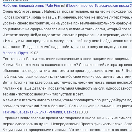
Набоков
:
Бледный огонь
[
Pale Fire
ru] (
Поэзия: прочее
,
Классическая проза Х
Очень люблю эту вещь у Набокова: поразительное, ни на что не похожее про
Голова кружится, когда читаешь. И, конечно, это уже не вполне литература,
уровней своего восприятия, ни на уровне приземлённо-школьного нравоучени
поцеловать": не сформировался ещё у человека такой орган, который позвол
И кстати: поэму Шейда надо читать только в рифмованном переводе, чтобы
к Ильину и можно предъявить массу претензий, но у него Шейд именно живо
тараканов. "Бледное пламя" надо любить, - иначе к нему не подступиться.
Марсель Пруст
19 03
Есть гении от Бога и есть гении назначенные вышестоящими инстанциями. 
Каким образом человека назначают гением? Сначала некий литератор пишет
объявляет все недостатки этого текста не просто достоинствами - нет! - б
публика, как правило, верит критикам ибо свое мнение составлять так утомит
Вот и Пруст из той категории. Его тягучесть, неконкретность, явная неспос
плутанию в чаще деталей, поразительная бледность мысли, однообразность х
термин - "поток сознания" - и так пустили в свет.
А зачем? А всего-то навсего затем, чтобы пропиарить процесс Дрейфуса под
всеми его потрохами! "Что ж больше? - Больше ничего не выжмешь из рассказа 
Таксиль
:
Забавная библия
(
Религия
,
Сатира
) 18 03
Странная вещь: впервые прочёл это творение в школе, ни А ни Б не смысля в 
мерзко сделалось на душе... Непередаваемо! Просто физически плохо. Авт
безумными вытаращенными глазами... Уж не знаю, похоже ли это на настояще