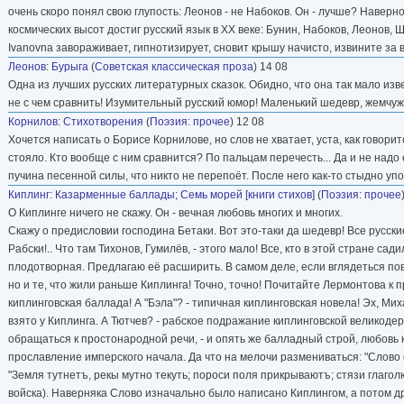
очень скоро понял свою глупость: Леонов - не Набоков. Он - лучше? Наверно
космических высот достиг русский язык в ХХ веке: Бунин, Набоков, Леонов, 
Ivanovna завораживает, гипнотизирует, сновит крышу начисто, извините за 
Леонов
:
Бурыга
(
Советская классическая проза
) 14 08
Одна из лучших русских литературных сказок. Обидно, что она так мало из
не с чем сравнить! Изумительный русский юмор! Маленький шедевр, жемчуж
Корнилов
:
Стихотворения
(
Поэзия: прочее
) 12 08
Хочется написать о Борисе Корнилове, но слов не хватает, уста, как говоритс
стояло. Кто вообще с ним сравнится? По пальцам перечесть... Да и не надо
пучина песенной силы, что никто не перепоёт. После него как-то стыдно упомин
Киплинг
:
Казарменные баллады; Семь морей [книги стихов]
(
Поэзия: прочее
О Киплинге ничего не скажу. Он - вечная любовь многих и многих.
Скажу о предисловии господина Бетаки. Вот это-таки да шедевр! Все русски
Рабски!.. Что там Тихонов, Гумилёв, - этого мало! Все, кто в этой стране са
плодотворная. Предлагаю её расширить. В самом деле, если вглядеться пов
но и те, что жили раньше Киплинга! Точно, точно! Почитайте Лермонтова к 
киплинговская баллада! А "Бэла"? - типичная киплинговская новела! Эх, Миха
взято у Киплинга. А Тютчев? - рабское подражание киплинговской великоде
обращаться к простонародной речи, - и опять же балладный строй, любовь к 
прославление имперского начала. Да что на мелочи размениваться: "Слово о
"Земля тутнетъ, рекы мутно текуть; пороси поля прикрываютъ; стязи глагол
войска). Наверняка Слово изначально было написано Киплингом, а потом дре