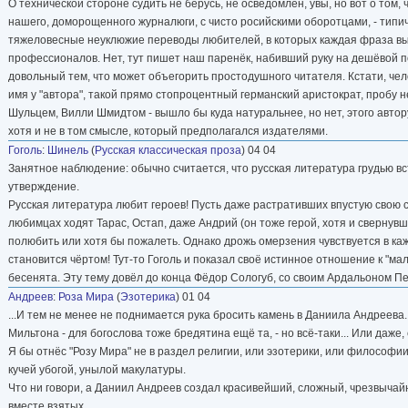
О технической стороне судить не берусь, не осведомлён, увы, но вот о том,
нашего, доморощенного журналюги, с чисто росийскими оборотцами, - типи
тяжеловесные неуклюжие переводы любителей, в которых каждая фраза выв
профессионалов. Нет, тут пишет наш паренёк, набивший руку на дешёвой по
довольный тем, что может объегорить простодушного читателя. Кстати, чел
имя у "автора", такой прямо стопроцентный германский аристократ, пробу 
Шульцем, Вилли Шмидтом - вышло бы куда натуральнее, но нет, этого автору
хотя и не в том смысле, который предполагался издателями.
Гоголь
:
Шинель
(
Русская классическая проза
) 04 04
Занятное наблюдение: обычно считается, что русская литература грудью вст
утверждение.
Русская литература любит героев! Пусть даже растративших впустую свою си
любимцах ходят Тарас, Остап, даже Андрий (он тоже герой, хотя и свернувш
полюбить или хотя бы пожалеть. Однако дрожь омерзения чувствуется в кажд
становится чёртом! Тут-то Гоголь и показал своё истинное отношение к "мал
бесенята. Эту тему довёл до конца Фёдор Сологуб, со своим Ардальоном 
Андреев
:
Роза Мира
(
Эзотерика
) 01 04
...И тем не менее не поднимается рука бросить камень в Даниила Андреева. 
Мильтона - для богослова тоже бредятина ещё та, - но всё-таки... Или даже,
Я бы отнёс "Розу Мира" не в раздел религии, или эзотерики, или философии, 
кучей убогой, унылой макулатуры.
Что ни говори, а Даниил Андреев создал красивейший, сложный, чрезвычай
вместе взятых.