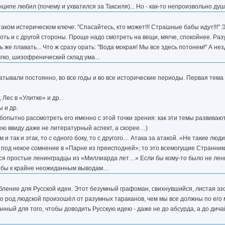
ципе любил (почему и ухватился за Таксиля)... Но - как-то непроизвольно душ
этаком истерическом ключе: "Спасайтесь, кто может!!! Страшные бабы идут!!!"
ь и с другой стороны. Проще надо смотреть на вещи, мягче, спокойнее. Разум
сь же плавать... Что ж сразу орать: "Вода мокрая! Мы все здесь потонем!" А н
ягко, шизофренический склад ума...
атывали постоянно, во все годы и во все исторические периоды. Первая тема
 Лес в «Улитке» и др.
 и др.
бопытно рассмотреть его именно с этой точки зрения: как эти темы развивают
ю ввиду даже не литературный аспект, а скорее…)
 так и этак, то с одного боку, то с другого… Атака за атакой. «Не такие лю
я под некое сомнение в «Парне из преисподней»; то это всемогущие Странни
ятся простые ленинградцы из «Миллиарда лет…» Если бы кому-то было не лен
ёл бы к крайне неожиданным выводам…
рбление для Русской идеи. Этот безумный графоман, свихнувшийся, листая эз
то род людской произошёл от разумных тараканов, чем мы все должны по его
анный для того, чтобы доводить Русскую идею - даже не до абсурда, а до дича