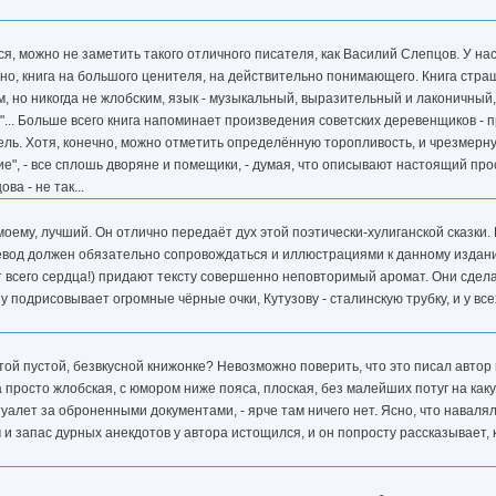
ься, можно не заметить такого отличного писателя, как Василий Слепцов. У на
нечно, книга на большого ценителя, на действительно понимающего. Книга ст
м, но никогда не жлобским, язык - музыкальный, выразительный и лаконичный
... Больше всего книга напоминает произведения советских деревенщиков - п
ель. Хотя, конечно, можно отметить определённую торопливость, и чрезмерн
икие", - все сплошь дворяне и помещики, - думая, что описывают настоящий про
а - не так...
моему, лучший. Он отлично передаёт дух этой поэтически-хулиганской сказки. 
еревод должен обязательно сопровождаться и иллюстрациями к данному издани
 всего сердца!) придают тексту совершенно неповторимый аромат. Они сделаны
у подрисовывает огромные чёрные очки, Кутузову - сталинскую трубку, и у вс
этой пустой, безвкусной книжонке? Невозможно поверить, что это писал авт
а просто жлобская, с юмором ниже пояса, плоская, без малейших потуг на каку
алет за оброненными документами, - ярче там ничего нет. Ясно, что навалял 
и запас дурных анекдотов у автора истощился, и он попросту рассказывает, к