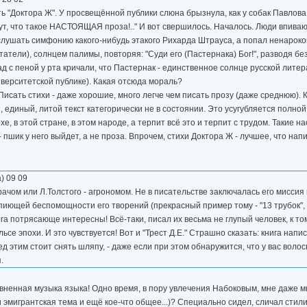
ать "Доктора Ж". У просвещённой публики слюна брызнула, как у собак Павлова
ут, что такое НАСТОЯЩАЯ проза!.." И вот свершилось. Началось. Люди впивают
послушать симфонию какого-нибудь этакого Рихарда Штрауса, а попал ненароко
итатели), солнцем палимы, повторяя: "Суди его (Пастернака) Бог!", разводя бе
 с пеной у рта кричали, что Пастернак - единственное солнце русской литер
ниверситетской публике). Какая отсюда мораль?
Писать стихи - даже хорошие, много легче чем писать прозу (даже среднюю). 
, единый, литой текст категорически не в состоянии. Это усугубляется полно
хе, в этой стране, в этом народе, а терпит всё это и терпит с трудом. Такие н
 пшик у него выйдет, а не проза. Впрочем, стихи Доктора Ж - лучшее, что нап
а
) 09 09
ачом или Л.Толстого - агрономом. Не в писательстве заключалась его миссия 
ющей беспомощности его творений (прекрасный пример тому - "13 трубок", - 
урга потрясающе интересны! Всё-таки, писал их весьма не глупый человек, к т
ьсе эпохи. И это чувствуется! Вот и "Трест Д.Е." Страшно сказать: книга напи
ед этим стоит снять шляпу, - даже если при этом обнаружится, что у вас воло
.
равненная музыка языка! Одно время, в пору увлечения Набоковым, мне даже
 и эмигрантская тема и ещё кое-что общее...)? Специально сидел, сличал стил