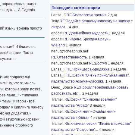
е, поражаешься, каких
Последние комментарии
 падать... А Evgenia
Larisa_F
RE:Беляевская премия
2 дня
Telly
RE:Подайте бедному копеечку на книжку с
литреса...
4 дня
щий язык Леонова просто
epoost
RE:Древнейшая мудрость
1 неделя
epoost
RE:Чарльз Брокден Браун -
Wieland
1 неделя
рниловым? И близко не
nehug@cheaphub.net
сской поэзии. Такая
RE:Ответственность.
1 неделя
 сухостое.
nehug@cheaphub.net
RE:Доступ
1 неделя
Larisa_F
RE:Принцесса-бродяжка
1 неделя
Larisa_F
RE:Серия "Очень прикольная книга",
 И как подражали!
издательство Азбука-классика
1 неделя
нга! Ну, что ж, мысль
Dead_Space
RE:Прошу переформатировать,
ты, которые жили позже,
распознать, etc...
2 недели
ее лани..." - типичная
Tramell
RE:Серия "Символы времени"
 темы, и герои - всё
издательства "Аграф"
3 недели
содрал у Киплинга манеру
Tramell
RE:Серия книг «Судьбы книг»
овская дидактика и
издательства «Книга»
4 недели
кой звукописью (сравни:
Tramell
RE:Книжная серия "Жизнь в искусстве"
 движение огромного
издательство "Искусство"...
4 недели