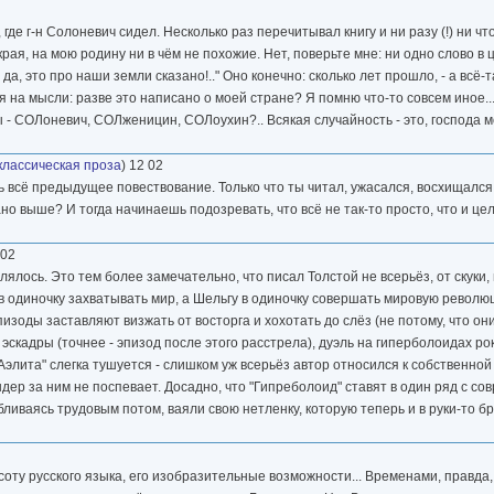
 где г-н Солоневич сидел. Несколько раз перечитывал книгу и ни разу (!) ни ч
ая, на мою родину ни в чём не похожие. Нет, поверьте мне: ни одно слово в це
да, это про наши земли сказано!.." Оно конечно: сколько лет прошло, - а всё-та
 на мысли: разве это написано о моей стране? Я помню что-то совсем иное...
ы - СОЛоневич, СОЛженицин, СОЛоухин?.. Всякая случайность - это, господа 
классическая проза
) 12 02
ь всё предыдущее повествование. Только что ты читал, ужасался, восхищался, 
ано выше? И тогда начинаешь подозревать, что всё не так-то просто, что и це
 02
ялось. Это тем более замечательно, что писал Толстой не всерьёз, от скуки,
 одиночку захватывать мир, а Шельгу в одиночку совершать мировую революци
пизоды заставляют визжать от восторга и хохотать до слёз (не потому, что о
ой эскадры (точнее - эпизод после этого расстрела), дуэль на гиперболоидах р
Аэлита" слегка тушуется - слишком уж всерьёз автор относился к собственной
дер за ним не поспевает. Досадно, что "Гипреболоид" ставят в один ряд с с
ливаясь трудовым потом, ваяли свою нетленку, которую теперь и в руки-то бра
асоту русского языка, его изобразительные возможности... Временами, правда