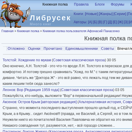
Перейти к основному содержанию
Книжная полка
Правила
Блоги
Форумы
Книги:
[Новые]
[Жанры]
[Серии]
[П
Либрусек
Авторы:
[А]
[Б]
[В]
[Г]
[Д]
[Е]
[Ж]
[З]
[И
Много книг
Вы здесь
Главная
»
Книжная полка
»
Книжная полка пользователя Афонасий Панасенко
Книжная полка п
Главные вкладки
Отложено
Оценки
Прочитано
Единомышленники
Советы
Впечатл
Вторичные вкладки
Толстой
:
Хождение по мукам
(
Советская классическая проза
) 30 05
Оно конечно, А.Н. Толстой - это что-то вроде Л.Н. Толстого в пересказе для
комфортно. И потому грешно сравнивать "Хожд. по М." с таким литературным
диване. Читать же "Доктора Ж" - это всё равно, что лежать под тем же диван
каким лешим тебя сюда занесло?
Леонов
:
Вор [Редакция 1959 года]
(
Советская классическая проза
) 03 05
Пожалуйста, кто-нибудь, выложите "Вор" в первоначальной редакции! Неуже
Аксенов
:
Остров Крым [авторская редакция]
(
Альтернативная история
,
Совр
Странно, что момента последнего выступления прошло целый год, и СЕЙЧАС 
Крым, а в Крыму... сидит Аксёнов!!! (правда, не Василий, а Сергей, но в том л
Неужели никто из почитателей Василия Павловича не обратил на это вним
Никакого совпадения тут, разумеется, нет, - всё гораздо сложнее...
Пастернак
:
Доктор Живаго
(
Классическая проза
,
Антисоветская литература