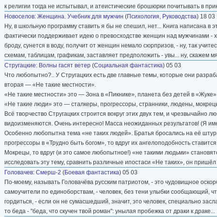
к религии тогда не испытывал, и атеистические брошюрки почитывать в прин
Новоселов
:
Женщина. Учебник для мужчин
(
Психология
,
Руководства
) 18 03
Ну, в школьную программу ставить я бы не спешил, нет... Книга написана в 
фактически поддерживает идею о превосходстве женщин над мужчинами - хот
броду, сунется в воду, получит от женщин немало сюрпризов, - ну, так учите
схемам, таблицам, графикам, заставляет предположить - увы... ну, скажем м
Стругацкие
:
Волны гасят ветер
(
Социальная фантастика
) 05 03
Что любопытно?.. У Стругацких есть две главные темы, которые они разраб
вторая — «Не такие местности».
«Не такие местности» это — Зона в «Пикнике», планета без детей в «Жуке»,
«Не такие люди» это — сталкеры, прогрессоры, странники, людены, мокрецы
Всё творчество Стругацких строится вокруг этих двух тем, и чрезвычайно лю
видоизменяются. Очень интересно! Масса неожиданных результатов! (Я име
Особенно любопытна тема «не таких людей». Братья бросались на её штурм и
прогрессоры в «Трудно быть богом», то вдруг их ангелоподобность ставитс
Мокрецы, то вдруг (и это самое любопытное!) «не такими людьми» станов
исследовать эту тему, сравнить различные ипостаси «Не таких», он приш
Головачев
:
Смерш-2
(
Боевая фантастика
) 05 03
По-моему, называть Головачёва русским патриотом, - это чудовищное оско
самоучители по единоборствам, - человек, без тени улыбки сообщающий, ч
гордиться, - если он не сумасшедший, значит, это человек, специально засл
то беда - "беда, что скучен твой роман": унылая пробежка от драки к драке...