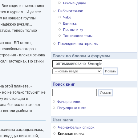
Рекомендации
. Все ходили в мечтаниях
Библиотечное
ся в журнал... И далее -
ЧаВо
м на концерт группы
Вычитка
знадёжно руками...
Про вычитку
атуры, теперь только
Технические темы
Как поэт БП может,
Последние материалы
й нелюбовью автора к
астроения - плохая основа
Поиск по блогам и форумам
исал Пастернак. Но стихи
Поиск книг
на этой планете, -
но не только "Трубки", не
ому же стоящий в
Фильтр-список
сана без малого сто лет
Популярные книги
сы встали дыбом от
User menu
Чёрно-белый список
 мыслишка закрадывалась,
Книжная полка
истику двух писателей,