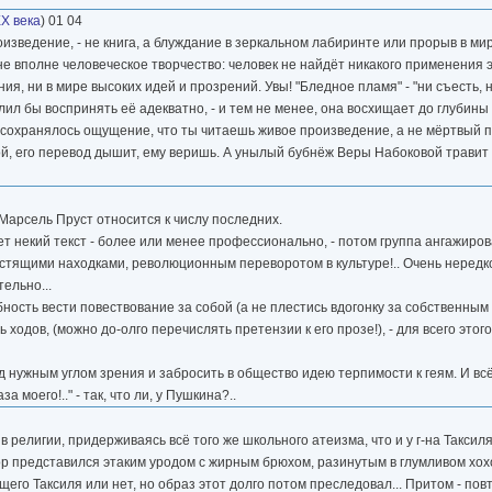
X века
) 01 04
изведение, - не книга, а блуждание в зеркальном лабиринте или прорыв в ми
 не вполне человеческое творчество: человек не найдёт никакого применения э
я, ни в мире высоких идей и прозрений. Увы! "Бледное пламя" - "ни съесть, н
ил бы воспринять её адекватно, - и тем не менее, она восхищает до глубины
 сохранялось ощущение, что ты читаешь живое произведение, а не мёртвый п
й, его перевод дышит, ему веришь. А унылый бубнёж Веры Набоковой травит 
Марсель Пруст относится к числу последних.
 некий текст - более или менее профессионально, - потом группа ангажиро
лестящими находками, революционным переворотом в культуре!.. Очень нередко
ельно...
обность вести повествование за собой (а не плестись вдогонку за собственным 
одов, (можно до-олго перечислять претензии к его прозе!), - для всего это
 нужным углом зрения и забросить в общество идею терпимости к геям. И всё!
моего!.." - так, что ли, у Пушкина?..
религии, придерживаясь всё того же школьного атеизма, что и у г-на Таксиля, 
ор представился этаким уродом с жирным брюхом, разинутым в глумливом хо
го Таксиля или нет, но образ этот долго потом преследовал... Притом - пов