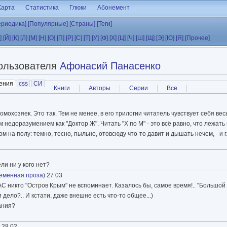
Карта
Статистика
Глюки
Абонемент
ериодика]
[Популярные]
[Страны]
[Теги]
]
[Й]
[К]
[Л]
[М]
[Н]
[О]
[П]
[Р]
[С]
[Т]
[У]
[Ф]
[Х]
[Ц]
[Ч]
[Ш]
[Щ]
[Э]
[Ю]
[Я]
[Прочее]
ользователя
Афонасий Панасенко
ения
(активная вкладка)
css
СИ
Книги
Авторы
Серии
Все
 домохозяек. Это так. Тем не менее, в его трилогии читатель чувствует себя в
 недоразумением как "Доктор Ж". Читать "Х по М" - это всё равно, что лежать
ом на полу: темно, тесно, пыльно, отовсюду что-то давит и дышать нечем, - и 
ли ни у кого нет?
еменная проза
) 27 03
никто "Остров Крым" не вспоминает. Казалось бы, самое время!.. "Большой 
и дело?.. И кстати, даже внешне есть что-то общее...)
ания?
) 28 02