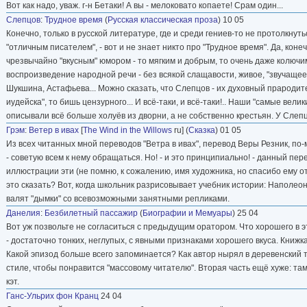
Вот как надо, уваж. г-н Бетаки! А вы - мелоковато копаете! Срам один...
Слепцов
:
Трудное время
(
Русская классическая проза
) 10 05
Конечно, только в русской литературе, где и среди гениев-то не протолкнут
"отличным писателем", - вот и не знает никто про "Трудное время". Да, ко
чрезвычайно "вкусным" юмором - то мягким и добрым, то очень даже колючи
воспроизведение народной речи - без всякой слащавости, живое, "звучащее"
Шукшина, Астафьева... Можно сказать, что Слепцов - их духовный прародит
иудейска", то бишь цензурного... И всё-таки, и всё-таки!.. Наши "самые вел
описывали всё больше холуёв из дворни, а не собственно крестьян. У Слепцов
Грэм
:
Ветер в ивах
[
The Wind in the Willows
ru] (
Сказка
) 01 05
Из всех читанных мной переводов "Ветра в ивах", перевод Веры Резник, по-
- советую всем к нему обращаться. Но! - и это принципиально! - данный п
иллюстрации эти (не помню, к сожалению, имя художника, но спасибо ему от
это сказать? Вот, когда школьник разрисовывает учебник истории: Наполеон
валят "дымки" со всевозможными занятными репликами.
Данелия
:
Безбилетный пассажир
(
Биографии и Мемуары
) 25 04
Вот уж позвольте не согласиться с предыдущим оратором. Что хорошего в 
- достаточно тонких, неглупых, с явными признаками хорошего вкуса. Книжк
Какой эпизод больше всего запоминается? Как автор нырял в деревенский ту
стиле, чтобы понравится "массовому читателю". Вторая часть ещё хуже: там 
кэт.
Ганс-Ульрих фон Кранц
24 04