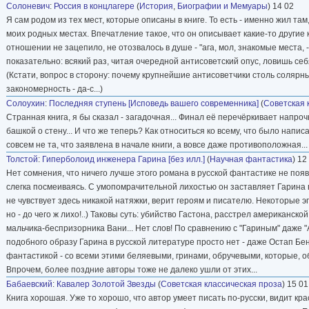
Солоневич
:
Россия в концлагере
(
История
,
Биографии и Мемуары
) 14 02
Я сам родом из тех мест, которые описаны в книге. То есть - именно жил там,
моих родных местах. Впечатление такое, что он описывает какие-то другие кр
отношении не зацепило, не отозвалось в душе - "ага, мол, знакомые места, - 
показательно: всякий раз, читая очередной антисоветский опус, ловишь себя
(Кстати, вопрос в сторону: почему крупнейшие антисоветчики столь солярн
закономерность - да-с...)
Солоухин
:
Последняя ступень [Исповедь вашего современника]
(
Советская 
Странная книга, я бы сказал - загадочная... Финал её перечёркивает напроч
башкой о стену... И что же теперь? Как относиться ко всему, что было напис
совсем не та, что заявлена в начале книги, а вовсе даже противоположная...
Толстой
:
Гиперболоид инженера Гарина [без илл.]
(
Научная фантастика
) 12
Нет сомнения, что ничего лучше этого романа в русской фантастике не появл
слегка посмеиваясь. С умопомрачительной лихостью он заставляет Гарина в
не чувствует здесь никакой натяжки, верит героям и писателю. Некоторые э
но - до чего ж лихо!..) Таковы суть: убийство Гастона, расстрел американск
мальчика-беспризорника Вани... Нет слов! По сравнению с "Гариным" даже "
подобного образу Гарина в русской литературе просто нет - даже Остап Бен
фантастикой - со всеми этими беляевыми, гринами, обручевыми, которые, об
Впрочем, более поздние авторы тоже не далеко ушли от этих...
Бабаевский
:
Кавалер Золотой Звезды
(
Советская классическая проза
) 15 01
Книга хорошая. Уже то хорошо, что автор умеет писать по-русски, видит кр