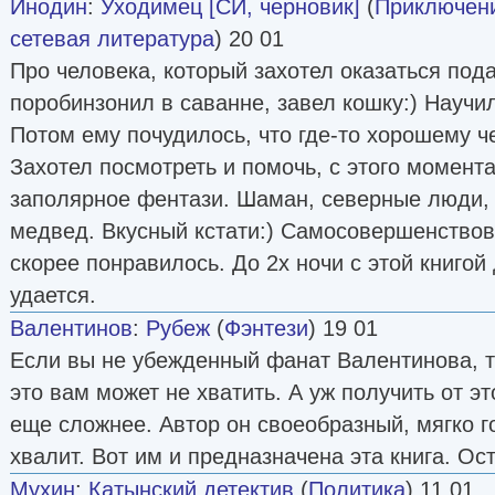
Инодин
:
Уходимец [СИ, черновик]
(
Приключени
сетевая литература
) 20 01
Про человека, который захотел оказаться по
поробинзонил в саванне, завел кошку:) Научил
Потом ему почудилось, что где-то хорошему ч
Захотел посмотреть и помочь, с этого момент
заполярное фентази. Шаман, северные люди,
медвед. Вкусный кстати:) Самосовершенствова
скорее понравилось. До 2х ночи с этой книгой
удается.
Валентинов
:
Рубеж
(
Фэнтези
) 19 01
Если вы не убежденный фанат Валентинова, т
это вам может не хватить. А уж получить от э
еще сложнее. Автор он своеобразный, мягко го
хвалит. Вот им и предназначена эта книга. Ос
Мухин
:
Катынский детектив
(
Политика
) 11 01