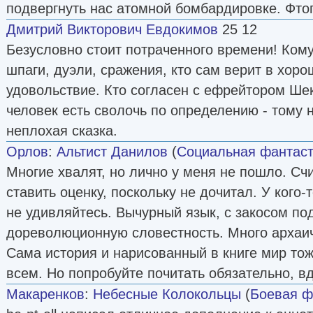
подвергнуть нас атомной бомбардировке. Фтоп
Дмитрий Викторович Евдокимов
25 12
Безусловно стоит потраченного времени! Кому
шпаги, дуэли, сражения, кто сам верит в хоро
удовольствие. Кто согласен с ефрейтором Ше
человек есть сволочь по определению - тому 
неплохая сказка.
Орлов
:
Альтист Данилов
(
Социальная фантаст
Многие хвалят, но лично у меня не пошло. Сч
ставить оценку, поскольку не дочитал. У кого-
не удивляйтесь. Вычурный язык, с закосом по
дореволюционную словестность. Много архаич
Сама история и нарисованный в книге мир тож
всем. Но попробуйте почитать обязательно, вд
Макаренков
:
Небесные Колокольцы
(
Боевая ф