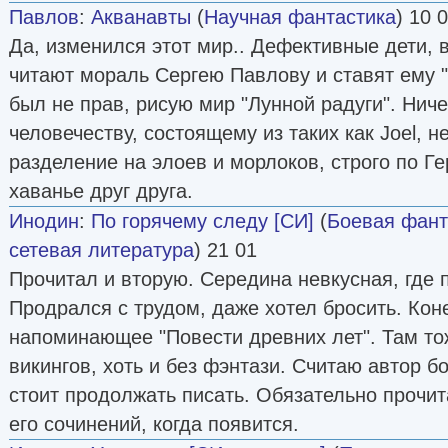
Павлов
:
Акванавты
(
Научная фантастика
) 10 
Да, изменился этот мир.. Дефективные дети, 
читают мораль Сергею Павлову и ставят ему "
был не прав, рисую мир "Лунной радуги". Нич
человечеству, состоящему из таких как Joel, не
разделение на элоев и морлоков, строго по Ге
хаванье друг друга.
Инодин
:
По горячему следу [СИ]
(
Боевая фант
сетевая литература
) 21 01
Прочитал и вторую. Середина невкусная, где п
Продрался с трудом, даже хотел бросить. Коне
напоминающее "Повести древних лет". Там то
викингов, хоть и без фэнтази. Считаю автор б
стоит продолжать писать. Обязательно прочит
его сочинений, когда появится.