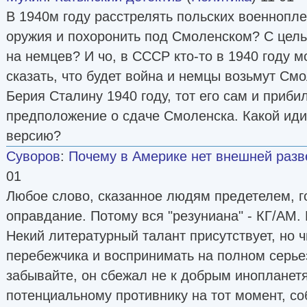
В 1940м году расстрелять польских военнопл
оружия и похоронить под Смоленском? С цель
на немцев? И чо, в СССР кто-то в 1940 году м
сказать, что будет война и немцы возьмут См
Берия Сталину 1940 году, тот его сам и прибил
предположение о сдаче Смоленска. Какой ид
версию?
Суворов
:
Почему в Америке нет внешней разв
01
Любое слово, сказанное людям предетелем, г
оправдание. Потому вся "резуниана" - КГ/АМ. 
Некий литературный талант присутствует, но 
перебежчика и воспринимать на полном серьез
забывайте, он сбежал не к добрым инопланетя
потенциальному противнику на тот момент, с