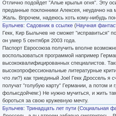
Отлично подойдет "Алые крылья огня". Эту ос
преданные поклонники Алексея, неудачно на 
Жаль. Впрочем, надеюсь хоть кому-нибудь по
Булычев
:
Садовник в ссылке
(
Научная фантас
Гекк, Кир Былычев не cможет "исправиться" по
он умер 5 сентября 2003 года.
Паспорт Евросоюза получить вполне возможно
воспользоваться программой например Герма
высококвалифицированных специалистов. Так
высокопрофессиональные литературные критик
что ли?) как триединый Joel Гекк Дроссель я 
получат "голубую карту" Германии, а потом и
фольксдойчем:) Не нужно мучиться, и жить там
бороться за свою кружевную мечту.
Булычев
:
Тринадцать лет пути
(
Социальная фа
Дроссель, а вы втроем забавно смотритесь.. 