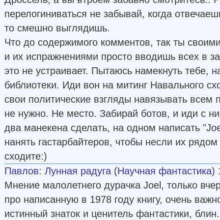
перелогиниваться не забывай, когда отвечаешь 
то смешно выглядишь.
Что до содержимого комментов, так ты своим
и их испражнениями просто вводишь всех в з
это не устраивает. Пытаюсь намекнуть тебе, н
библиотеки. Иди вон на митинг Навального схо
свои политические взгляды навязывать всем
не нужно. Не место. Забирай ботов, и иди с н
два манекена сделать, на одном написать "Joel
нанять гастарбайтеров, чтобы несли их рядом
сходите:)
Павлов
:
Лунная радуга
(
Научная фантастика
)
Мнение малолетнего дурачка Joel, только вче
про написанную в 1978 году книгу, очень важн
истинный знаток и ценитель фантастики, блин.