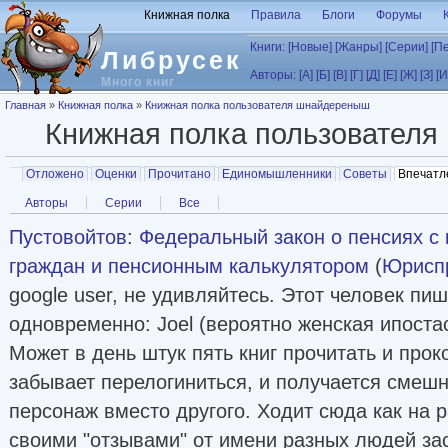
Перейти к основному содержанию
Книжная полка
Правила
Блоги
Форумы
Книги:
[Новые]
[Жанры]
[Серии]
[П
Либрусек
Авторы:
[А]
[Б]
[В]
[Г]
[Д]
[Е]
[Ж]
[З]
[И
Много книг
Вы здесь
Главная
»
Книжная полка
»
Книжная полка пользователя шнайдереныш
Книжная полка пользователя
Главные вкладки
Отложено
Оценки
Прочитано
Единомышленники
Советы
Впечатл
Вторичные вкладки
Авторы
Серии
Все
Пустовойтов
:
Федеральный закон о пенсиях с
граждан и пенсионным калькулятором
(
Юрисп
google user, не удивляйтесь. Этот человек пи
одновременно: Joel (вероятно женская ипостась
Может в день штук пять книг прочитать и про
забывает перелогиниться, и получается смешн
персонаж вместо другого. Ходит сюда как на р
своими "отзывами" от имени разных людей за