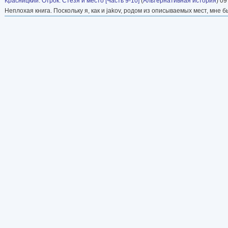
Красницкий
:
Отрок. Стезя и место [Часть 9-10]
(
Альтернативная история
) 09
Неплохая книга. Поскольку я, как и jakov, родом из описываемых мест, мне б