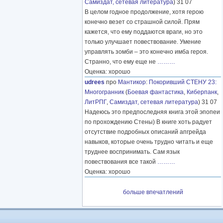
Самиздат, сетевая литература
) 31 07
В целом годное продолжение, хотя герою
конечно везет со страшной силой. Прям
кажется, что ему поддаются враги, но это
только улучшает повествование. Умение
управлять зомби – это конечно имба героя.
Странно, что ему еще не
………
Оценка: хорошо
udrees
про
Мантикор
:
Покоривший СТЕНУ 23:
Многогранник
(
Боевая фантастика
,
Киберпанк
,
ЛитРПГ
,
Самиздат, сетевая литература
) 31 07
Надеюсь это предпоследняя книга этой эпопеи
по прохождению Стены) В книге хоть радует
отсутствие подробных описаний апгрейда
навыков, которые очень трудно читать и еще
труднее воспринимать. Сам язык
повествования все такой
………
Оценка: хорошо
больше впечатлений