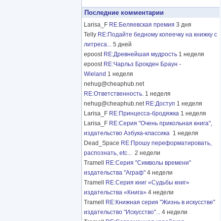
Последние комментарии
Larisa_F
RE:Беляевская премия
3 дня
Telly
RE:Подайте бедному копеечку на книжку с
литреса...
5 дней
epoost
RE:Древнейшая мудрость
1 неделя
epoost
RE:Чарльз Брокден Браун -
Wieland
1 неделя
nehug@cheaphub.net
RE:Ответственность.
1 неделя
nehug@cheaphub.net
RE:Доступ
1 неделя
Larisa_F
RE:Принцесса-бродяжка
1 неделя
Larisa_F
RE:Серия "Очень прикольная книга",
издательство Азбука-классика
1 неделя
Dead_Space
RE:Прошу переформатировать,
распознать, etc...
2 недели
Tramell
RE:Серия "Символы времени"
издательства "Аграф"
4 недели
Tramell
RE:Серия книг «Судьбы книг»
издательства «Книга»
4 недели
Tramell
RE:Книжная серия "Жизнь в искусстве"
издательство "Искусство"...
4 недели