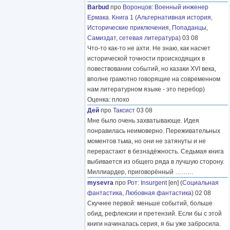
Barbud
про
Воронцов
:
Военный инженер
Ермака. Книга 1
(
Альтернативная история
,
Исторические приключения
,
Попаданцы
,
Самиздат, сетевая литература
) 03 08
Что-то как-то не ахти. Не знаю, как насчет
исторической точности происходящих в
повествовании событий, но казаки XVI века,
вполне грамотно говорящие на современном
нам литературном языке - это перебор)
Оценка: плохо
Дей
про
Таксист
03 08
Мне было очень захватывающе. Идея
понравилась неимоверно. Переживательных
моментов тьма, но они не затянуты и не
перерастают в безнадёжность. Седьмая книга
выбивается из общего ряда в лучшую сторону.
Миллиардер, приговорённый
………
mysevra
про
Рот
:
Insurgent
[en] (
Социальная
фантастика
,
Любовная фантастика
) 02 08
Скучнее первой: меньше событий, больше
обид, рефлексии и претензий. Если бы с этой
книги начиналась серия, я бы уже забросила.