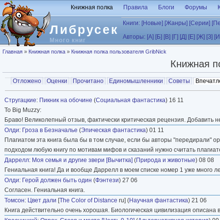
Перейти к основному содержанию
Книжная полка
Правила
Блоги
Форумы
Книги:
[Новые]
[Жанры]
[Серии]
[П
Либрусек
Авторы:
[А]
[Б]
[В]
[Г]
[Д]
[Е]
[Ж]
[З]
[И
Много книг
Вы здесь
Главная
»
Книжная полка
»
Книжная полка пользователя GribNick
Книжная п
Главные вкладки
Отложено
Оценки
Прочитано
Единомышленники
Советы
Впечатл
Вторичные вкладки
Стругацкие
:
Пикник на обочине
(
Социальная фантастика
) 16 11
To Big Muzzy:
Браво! Великолепный отзыв, фактически критическая рецензия. Добавить неч
Олди
:
Гроза в Безначалье
(
Эпическая фантастика
) 01 11
Плагиатом эта книга была бы в том случае, если бы авторы "передирали" о
подходом любую книгу по мотивам мифов и сказаний нужно считать плагиат
Даррелл
:
Моя семья и другие звери [Вычитка]
(
Природа и животные
) 08 08
Гениальная книга! Да и вообще Даррелл в моем списке номер 1 уже много ле
Олди
:
Герой должен быть один
(
Фэнтези
) 27 06
Согласен. Гениальная книга.
Томсон
:
Цвет дали
[
The Color of Distance
ru] (
Научная фантастика
) 21 06
Книга действительно очень хорошая. Биологическая цивилизация описана ве