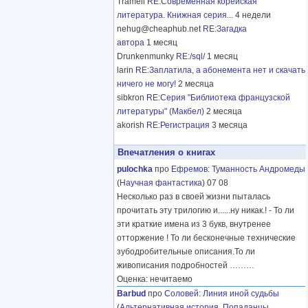
Tramell
RE:Современная корейская
литература. Книжная серия...
4 недели
nehug@cheaphub.net
RE:Загадка
автора
1 месяц
Drunkenmunky
RE:/sql/
1 месяц
larin
RE:Заплатила, а абонемента нет и скачать
ничего не могу!
2 месяца
sibkron
RE:Серия "Библиотека французской
литературы" (Макбел)
2 месяца
akorish
RE:Регистрация
3 месяца
Впечатления о книгах
pulochka
про
Ефремов
:
Туманность Андромеды
(
Научная фантастика
) 07 08
Несколько раз в своей жизни пыталась
прочитать эту трилогию и......ну никак.! - То ли
эти краткие имена из 3 букв, внутренее
отторжение ! То ли бесконечные технические
зубодробительные описания.То ли
живописания подробностей
………
Оценка: нечитаемо
Barbud
про
Соловей
:
Линия иной судьбы
(
Альтернативная история
,
Попаданцы
,