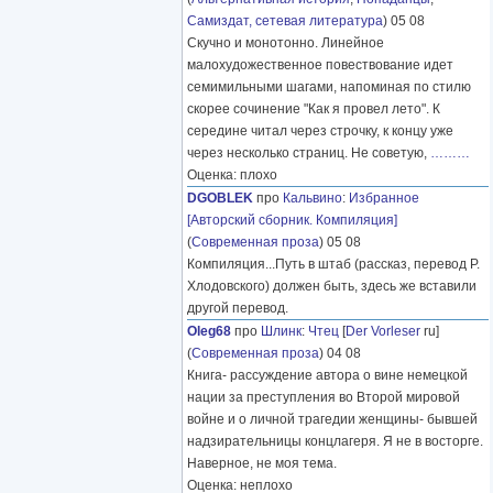
Самиздат, сетевая литература
) 05 08
Скучно и монотонно. Линейное
малохудожественное повествование идет
семимильными шагами, напоминая по стилю
скорее сочинение "Как я провел лето". К
середине читал через строчку, к концу уже
через несколько страниц. Не советую,
………
Оценка: плохо
DGOBLEK
про
Кальвино
:
Избранное
[Авторский сборник. Компиляция]
(
Современная проза
) 05 08
Компиляция...Путь в штаб (рассказ, перевод Р.
Хлодовского) должен быть, здесь же вставили
другой перевод.
Oleg68
про
Шлинк
:
Чтец
[
Der Vorleser
ru]
(
Современная проза
) 04 08
Книга- рассуждение автора о вине немецкой
нации за преступления во Второй мировой
войне и о личной трагедии женщины- бывшей
надзирательницы концлагеря. Я не в восторге.
Наверное, не моя тема.
Оценка: неплохо