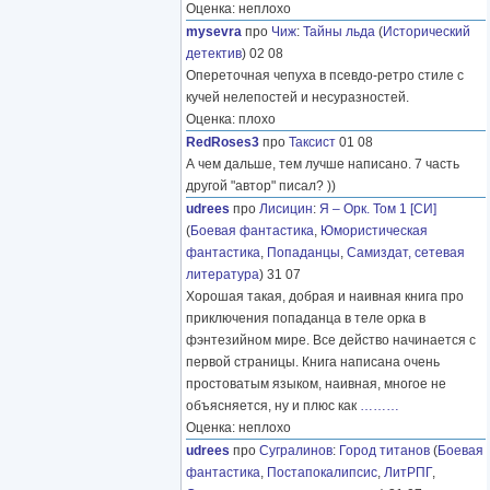
Оценка: неплохо
mysevra
про
Чиж
:
Тайны льда
(
Исторический
детектив
) 02 08
Опереточная чепуха в псевдо-ретро стиле с
кучей нелепостей и несуразностей.
Оценка: плохо
RedRoses3
про
Таксист
01 08
А чем дальше, тем лучше написано. 7 часть
другой "автор" писал? ))
udrees
про
Лисицин
:
Я – Орк. Том 1 [СИ]
(
Боевая фантастика
,
Юмористическая
фантастика
,
Попаданцы
,
Самиздат, сетевая
литература
) 31 07
Хорошая такая, добрая и наивная книга про
приключения попаданца в теле орка в
фэнтезийном мире. Все действо начинается с
первой страницы. Книга написана очень
простоватым языком, наивная, многое не
объясняется, ну и плюс как
………
Оценка: неплохо
udrees
про
Сугралинов
:
Город титанов
(
Боевая
фантастика
,
Постапокалипсис
,
ЛитРПГ
,