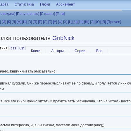
Карта
Статистика
Глюки
Абонемент
ериодика]
[Популярные]
[Страны]
[Теги]
]
[Й]
[К]
[Л]
[М]
[Н]
[О]
[П]
[Р]
[С]
[Т]
[У]
[Ф]
[Х]
[Ц]
[Ч]
[Ш]
[Щ]
[Э]
[Ю]
[Я]
[Прочее]
олка пользователя
GribNick
ения
(активная вкладка)
css
СИ
Книги
Авторы
Серии
Все
его. Книгу - читать обязательно!
ригинал кусками. Они же переосмысливают ее по своему, и получается у них 
ом.
т. Все его книги можно читать и пречитывать бесконечно. Кто не читал - нас
сьма интересно, и, я бы сказал, местами даже достоверно:)))