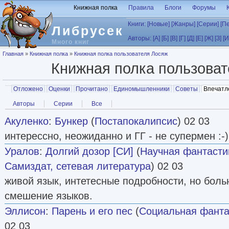
Перейти к основному содержанию
Книжная полка
Правила
Блоги
Форумы
Книги:
[Новые]
[Жанры]
[Серии]
[П
Либрусек
Авторы:
[А]
[Б]
[В]
[Г]
[Д]
[Е]
[Ж]
[З]
[И
Много книг
Вы здесь
Главная
»
Книжная полка
»
Книжная полка пользователя Лосяж
Книжная полка пользова
Главные вкладки
Отложено
Оценки
Прочитано
Единомышленники
Советы
Впечатл
Вторичные вкладки
Авторы
Серии
Все
Акуленко
:
Бункер
(
Постапокалипсис
) 02 03
интерессно, неожиданно и ГГ - не супермен :-)
Уралов
:
Долгий дозор [СИ]
(
Научная фантасти
Самиздат, сетевая литература
) 02 03
живой язык, интетесные подробности, но боль
смешение языков.
Эллисон
:
Парень и его пес
(
Социальная фанта
02 03