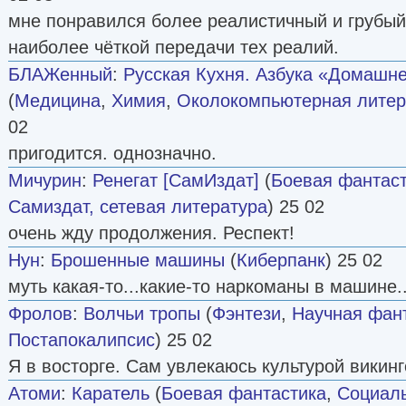
мне понравился более реалистичный и грубый
наиболее чёткой передачи тех реалий.
БЛАЖенный
:
Русская Кухня. Азбука «Домашн
(
Медицина
,
Химия
,
Околокомпьютерная литер
02
пригодится. однозначно.
Мичурин
:
Ренегат [СамИздат]
(
Боевая фантас
Самиздат, сетевая литература
) 25 02
очень жду продолжения. Респект!
Нун
:
Брошенные машины
(
Киберпанк
) 25 02
муть какая-то...какие-то наркоманы в машине.
Фролов
:
Волчьи тропы
(
Фэнтези
,
Научная фан
Постапокалипсис
) 25 02
Я в восторге. Сам увлекаюсь культурой викинг
Атоми
:
Каратель
(
Боевая фантастика
,
Социаль