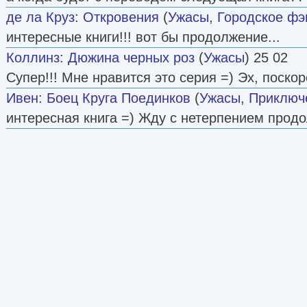
де ла Круз
:
Откровения
(
Ужасы
,
Городское фэ
интересные книги!!! вот бы продолжение...
Коллинз
:
Дюжина черных роз
(
Ужасы
) 25 02
Супер!!! Мне нравится это серия =) Эх, поско
Ивен
:
Боец Круга Поединков
(
Ужасы
,
Приключ
интересная книга =) Жду с нетерпением продо