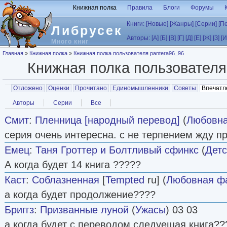
Перейти к основному содержанию
Книжная полка
Правила
Блоги
Форумы
Книги:
[Новые]
[Жанры]
[Серии]
[П
Либрусек
Авторы:
[А]
[Б]
[В]
[Г]
[Д]
[Е]
[Ж]
[З]
[И
Много книг
Вы здесь
Главная
»
Книжная полка
»
Книжная полка пользователя pantera96_96
Книжная полка пользовател
Главные вкладки
Отложено
Оценки
Прочитано
Единомышленники
Советы
Впечатл
Вторичные вкладки
Авторы
Серии
Все
Смит
:
Пленница [народный перевод]
(
Любовна
серия очень интересна. с не терпением жду пр
Емец
:
Таня Гроттер и Болтливый сфинкс
(
Детс
А когда будет 14 книга ?????
Каст
:
Соблазненная
[
Tempted
ru] (
Любовная ф
а когда будет продолжение????
Бриггз
:
Призванные луной
(
Ужасы
) 03 03
а когда будет с переводом следуещая книга???