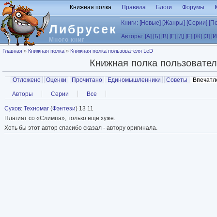
Перейти к основному содержанию
Книжная полка
Правила
Блоги
Форумы
Книги:
[Новые]
[Жанры]
[Серии]
[П
Либрусек
Авторы:
[А]
[Б]
[В]
[Г]
[Д]
[Е]
[Ж]
[З]
[И
Много книг
Вы здесь
Главная
»
Книжная полка
»
Книжная полка пользователя LeD
Книжная полка пользовате
Главные вкладки
Отложено
Оценки
Прочитано
Единомышленники
Советы
Впечатл
Вторичные вкладки
Авторы
Серии
Все
Сухов
:
Техномаг
(
Фэнтези
) 13 11
Плагиат со «Слимпа», только ещё хуже.
Хоть бы этот автор спасибо сказал - автору оригинала.