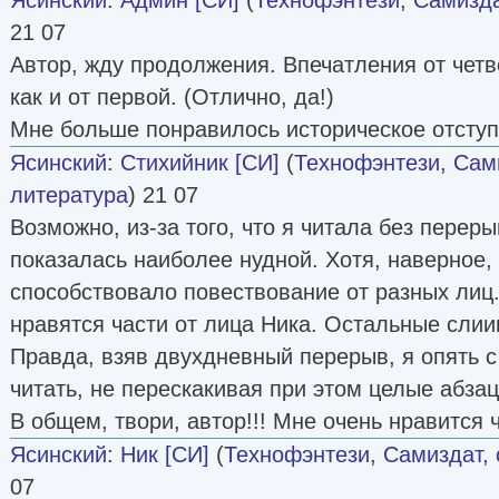
21 07
Автор, жду продолжения. Впечатления от четвё
как и от первой. (Отлично, да!)
Мне больше понравилось историческое отступ
Ясинский
:
Стихийник [СИ]
(
Технофэнтези
,
Сами
литература
) 21 07
Возможно, из-за того, что я читала без переры
показалась наиболее нудной. Хотя, наверное,
способствовало повествование от разных лиц
нравятся части от лица Ника. Остальные слии
Правда, взяв двухдневный перерыв, я опять 
читать, не перескакивая при этом целые абзац
В общем, твори, автор!!! Мне очень нравится ч
Ясинский
:
Ник [СИ]
(
Технофэнтези
,
Самиздат, 
07