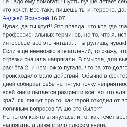
не надо ему помогать! Пусть лучше летает себ
что хочет. Всё-таки, пишешь ты интересно, да.
Анджей Ясинский
16 07
Чувак, да ты крут!! Это правда, что кое-где гл
профессиональных терминов, но то, что я, ис
интересом всё это читала... Ты рулишь, чувак!
Если ещё немножко впечатлений, то скажу, что
отрезки сначала напрягали. В смысле, для вы
расчёта 2, и немножко пугало, что за это долг
происходило мало действий. Обычно в фентез
дней собирает себе на пятую точку неприятнос
всей книги пытается разгрести всё, во что вля
крайняк, пишут про то, как герой отходил от в
логичным вопросов "А шо это было?"
Но потом как-то втянулась, и то, как течёт вр
напрягать, а даже стало плюсом книги.