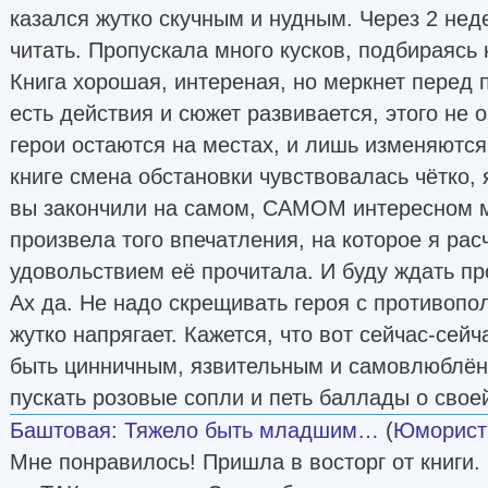
казался жутко скучным и нудным. Через 2 неде
читать. Пропускала много кусков, подбираясь 
Книга хорошая, интереная, но меркнет перед п
есть действия и сюжет развивается, этого не 
герои остаются на местах, и лишь изменяются
книге смена обстановки чувствовалась чётко, я
вы закончили на самом, САМОМ интересном мес
произвела того впечатления, на которое я рас
удовольствием её прочитала. И буду ждать п
Ах да. Не надо скрещивать героя с противоп
жутко напрягает. Кажется, что вот сейчас-сей
быть цинничным, язвительным и самовлюблённ
пускать розовые сопли и петь баллады о свое
Баштовая
:
Тяжело быть младшим…
(
Юморист
Мне понравилось! Пришла в восторг от книги.