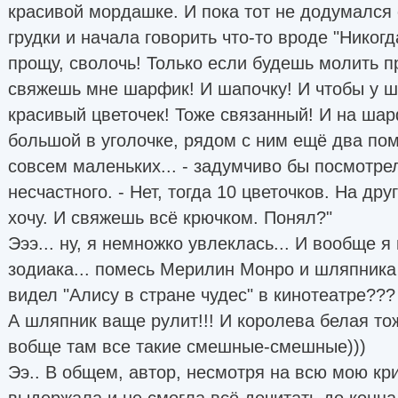
красивой мордашке. И пока тот не додумался 
грудки и начала говорить что-то вроде "Никогд
прощу, сволочь! Только если будешь молить п
свяжешь мне шарфик! И шапочку! И чтобы у ш
красивый цветочек! Тоже связанный! И на шар
большой в уголочке, рядом с ним ещё два по
совсем маленьких... - задумчиво бы посмотрел
несчастного. - Нет, тогда 10 цветочков. На д
хочу. И свяжешь всё крючком. Понял?"
Эээ... ну, я немножко увлеклась... И вообще я
зодиака... помесь Мерилин Монро и шляпника 
видел "Алису в стране чудес" в кинотеатре??? 
А шляпник ваще рулит!!! И королева белая то
вобще там все такие смешные-смешные)))
Ээ.. В общем, автор, несмотря на всю мою крит
выдержала и не смогла всё дочитать до конца