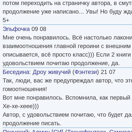
потом переходить на страничку автора, в сму
продолжение уже написано... Увы! Но буду жд
5+
Эльфочка
09 08
Мне очень понравилось. Всё настолько лакони
взаимоотношения главной героини с внешним м
описывается, всё просто класс))) Если 2 книги 
удовольствием почитаю продолжение, да.
Беседина
:
Дроу живучий
(
Фэнтези
) 21 07
Так, люди, вас же предупреждал автор, что эт
гомоотношения!
Вот мне понравилось. Вспомнила, как первый 
Хе-хе-хеее)))
Автор, с удовольствием почитаю, что будет д
продолжение писать.
Ясинский
:
Админ [СИ]
(
Технофэнтези
,
Самизда