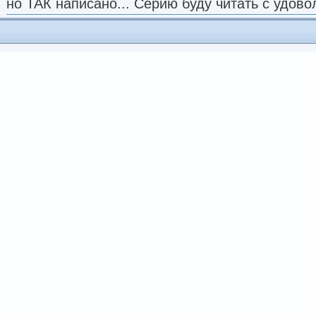
но ТАК написано... Серию буду читать с удово