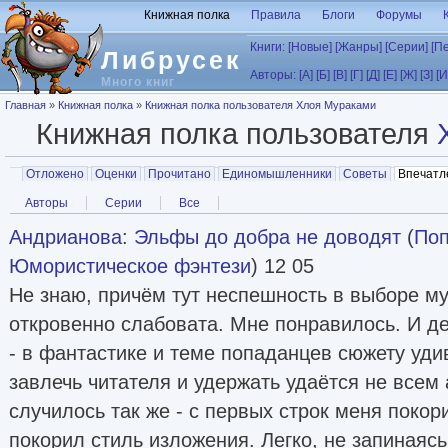
Перейти к основному содержанию
Книжная полка
Правила
Блоги
Форумы
Книги:
[Новые]
[Жанры]
[Серии]
[П
Либрусек
Авторы:
[А]
[Б]
[В]
[Г]
[Д]
[Е]
[Ж]
[З]
[И
Много книг
Вы здесь
Главная
»
Книжная полка
»
Книжная полка пользователя Хлоя Мураками
Книжная полка пользователя
Главные вкладки
Отложено
Оценки
Прочитано
Единомышленники
Советы
Впечатл
Вторичные вкладки
Авторы
Серии
Все
Андрианова
:
Эльфы до добра не доводят
(
По
Юмористическое фэнтези
) 12 05
Не знаю, причём тут неспешность в выборе му
откровенно слабовата. Мне понравилось. И де
- в фантастике и теме попаданцев сюжету уди
завлечь читателя и удержать удаётся не всем 
случилось так же - с первых строк меня покор
покорил стиль изложения. Легко, не запинаясь