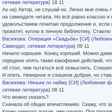
сетевая литература
) 18 11
Ах-ха) Автор, не слушай их. Лично мне очень 
на самиздате читала. Но всё равно классно и 
удовольствием почитаю продолжение и, если 
прокатит, куплю в личную библиотеку. Ставлю
Васюкова
:
Операция «Свадьба» [СИ]
(
Любовн
Самиздат, сетевая литература
) 09 11
Начало хорошее. Конец хороший. Можно даже 
середине опять такая какофония действий, чт
об стол, чем пытаться всё осмыслить. Слишко
И опять. Неверное я слишком добрая, но став
Васюкова
:
Нянька по найму [СИ]
(
Любовная ф
сетевая литература
) 08 11
Что можно сказать?
Сначала об общих впечатлениях. Скажу, что з
Конец намного лучше, чем начало. При прочте