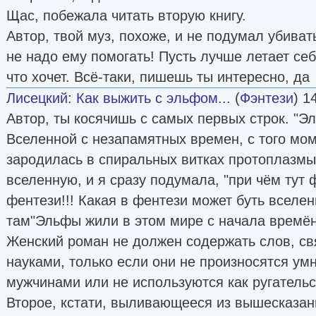
Щас, побежала читать вторую книгу.
Автор, твой муз, похоже, и не подумал убиват
не надо ему помогать! Пусть лучше летает себ
что хочет. Всё-таки, пишешь ты интересно, да
Лисецкий
:
Как выжить с эльфом...
(
Фэнтези
) 1
Автор, ты косячишь с самых первых строк. "
Вселенной с незапамятных времен, с того мом
зародилась в спиральных витках протоплазмы.
вселенную, и я сразу подумала, "при чём тут 
фентези!!! Какая в фентези может буть вселе
там"Эльфы жили в этом мире с начала времён..."
Женский роман не должен содержать слов, св
науками, только если они не произносятся у
мужчинами или не используются как ругательс
Второе, кстати, выливающееся из вышесказан