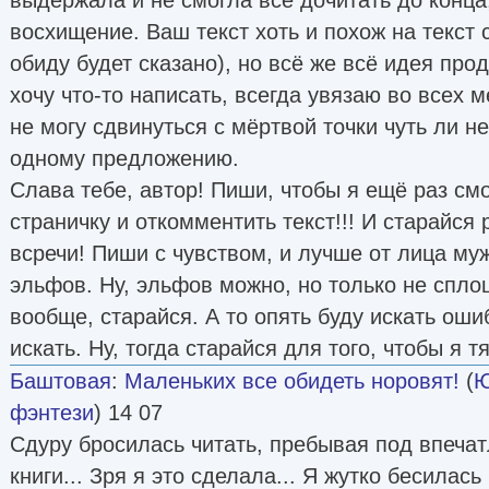
восхищение. Ваш текст хоть и похож на текст
обиду будет сказано), но всё же всё идея про
хочу что-то написать, всегда увязаю во всех 
не могу сдвинуться с мёртвой точки чуть ли не
одному предложению.
Слава тебе, автор! Пиши, чтобы я ещё раз см
страничку и откомментить текст!!! И старайся
всречи! Пиши с чувством, и лучше от лица му
эльфов. Ну, эльфов можно, но только не сплош
вообще, старайся. А то опять буду искать ошиб
искать. Ну, тогда старайся для того, чтобы я т
Баштовая
:
Маленьких все обидеть норовят!
(
Ю
фэнтези
) 14 07
Сдуру бросилась читать, пребывая под впеча
книги... Зря я это сделала... Я жутко бесилась