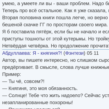
умею, а умеете ли вы - ваши проблем. Надо б
Теперь про всё остальное. Как я уже сказала,
Вторая половина книги пошла легче, но верно о
бешеной скачке ГГ по просторам своего мира.
Я б поставила пятёрк, если бы не начало и е
приступы тошноты от этой кутерьмы. Но тройк
Нетвёрдая четвёрка. Но продолжение прочитать
Абдуллаева
:
Я - княгиня?!
(
Фэнтези
) 05 11
Автор, вы пишете интересно, но слишком сыро
предёргивает. В смысле, слова лучше книжны
Пример:
— Ты чё, совсем?!
— Княгиня, это моя обязанность.
— Солнце! Тебе что жить надоело? Сейчас ус
незапланированные похороны!