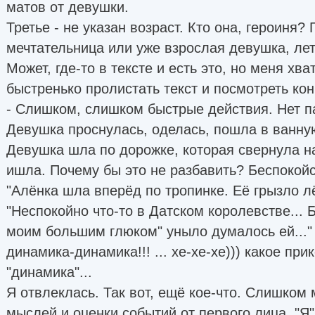
матов от девушки.
Третье - не указан возраст. Кто она, героиня
мечтательница или уже взрослая девушка, лет 
Может, где-то в тексте и есть это, но меня хва
быстренько пролистать текст и посмотреть кон
- Слишком, слишком быстрые действия. Нет п
Девушка проснулась, оделась, пошла в ванную
Девушка шла по дорожке, которая свернула на
ишла. Почему бы это не разбавить? Беспокой
"Алёнка шла вперёд по тропинке. Её грызло л
"Неспокойно что-то в Датском королевстве... Б
моим большим глюком" уныло думалось ей..."
динамика-динамика!!! ... хе-хе-хе))) какое при
"динамика"...
Я отвлеклась. Так вот, ещё кое-что. Слишком 
мыслей и оценки событий от первого лица. "Я" т