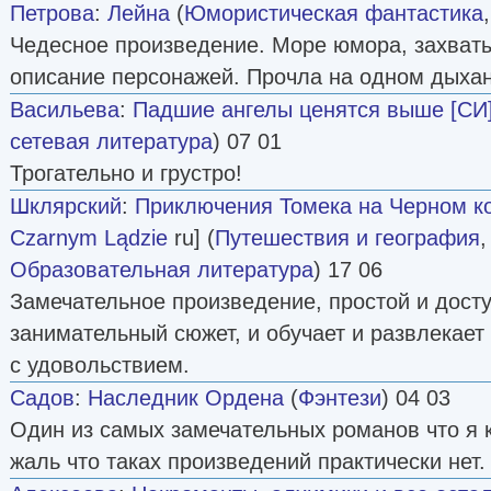
Петрова
:
Лейна
(
Юмористическая фантастика
Чедесное произведение. Море юмора, захват
описание персонажей. Прочла на одном дыхан
Васильева
:
Падшие ангелы ценятся выше [СИ
сетевая литература
) 07 01
Трогательно и грустро!
Шклярский
:
Приключения Томека на Черном к
Czarnym Lądzie
ru] (
Путешествия и география
Образовательная литература
) 17 06
Замечательное произведение, простой и дост
занимательный сюжет, и обучает и развлекает
с удовольствием.
Садов
:
Наследник Ордена
(
Фэнтези
) 04 03
Один из самых замечательных романов что я к
жаль что таках произведений практически нет.