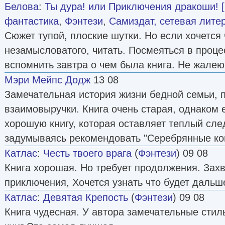
Белова
:
Ты дура! или Приключения дракоши! 
фантастика
,
Фэнтези
,
Самиздат, сетевая лите
Сюжет тупой, плоские шутки. Но если хочется 
незамысловатого, читать. Посмеяться в проце
вспомнить завтра о чем была книга. Не жалею
Мэри Мейпс Додж
13 08
Замечательная история жизни бедной семьи, 
взаимовыручки. Книга очень старая, однаком 
хорошую книгу, которая оставляет теплый сле
задумываясь рекомендовать "Серебрянные кон
Катлас
:
Честь твоего врага
(
Фэнтези
) 09 08
Книга хорошая. Но требует продолжения. За
приключения, Хочется узнать что будет дальш
Катлас
:
Девятая Крепость
(
Фэнтези
) 09 08
Книга чудесная. У автора замечательные стиль