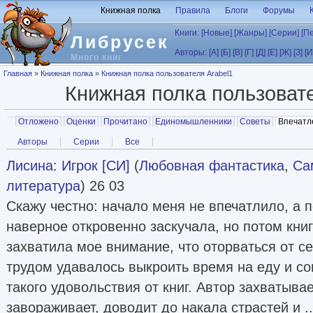
Перейти к основному содержанию
Книжная полка
Правила
Блоги
Форумы
Книги:
[Новые]
[Жанры]
[Серии]
[П
Либрусек
Авторы:
[А]
[Б]
[В]
[Г]
[Д]
[Е]
[Ж]
[З]
[И
Много книг
Вы здесь
Главная
»
Книжная полка
»
Книжная полка пользователя Arabel1
Книжная полка пользоват
Главные вкладки
Отложено
Оценки
Прочитано
Единомышленники
Советы
Впечатл
Вторичные вкладки
Авторы
Серии
Все
Лисина
:
Игрок [СИ]
(
Любовная фантастика
,
Са
литература
) 26 03
Скажу честно: начало меня не впечатлило, а 
наверное откровенно заскучала, но потом кни
захватила мое внимание, что оторваться от с
трудом удавалось выкроить время на еду и со
такого удовольствия от книг. Автор захватывае
завораживает, доводит до накала страстей и .