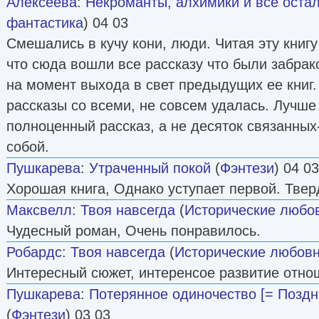
Алексеева
:
Некроманты, алхимики и все оста
фантастика
) 04 03
Смешались в кучу кони, люди. Читая эту книг
что сюда вошли все рассказу что были забрак
на момент выхода в свет предыдущих ее книг.
рассказы со всеми, не совсем удалась. Лучше
полноценный рассказ, а не десяток связанны
собой.
Пушкарева
:
Утраченный покой
(
Фэнтези
) 04 03
Хорошая книга, Однако уступает первой. Твер
Максвелл
:
Твоя навсегда
(
Исторические любо
Чудесный роман, Очень понравилось.
Робардс
:
Твоя навсегда
(
Исторические любов
Интересный сюжет, интеренсое развитие отно
Пушкарева
:
Потерянное одиночество [= Поздн
(
Фэнтези
) 03 03