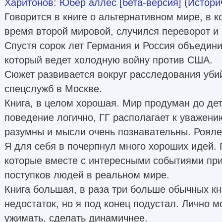
Харитонов
:
Юбер аллес [бета-версия]
(
Истори
Говорится в книге о альтернативном мире, в 
время второй мировой, случился переворот и
Спустя сорок лет Германия и Россия объедини
который ведет холодную войну против США.
Сюжет развивается вокруг расследования уби
спецслужб в Москве.
Книга, в целом хорошая. Мир продуман до дет
поведение логично, ГГ располагает к уважению
разумны и мысли очень познавательны. Роялей
Я для себя в почерпнул много хороших идей. 
которые вместе с интересными событиями пр
поступков людей в реальном мире.
Книга большая, в раза три больше обычных кни
недостаток, но я под конец подустал. Лично м
ужимать, сделать динамичнее.