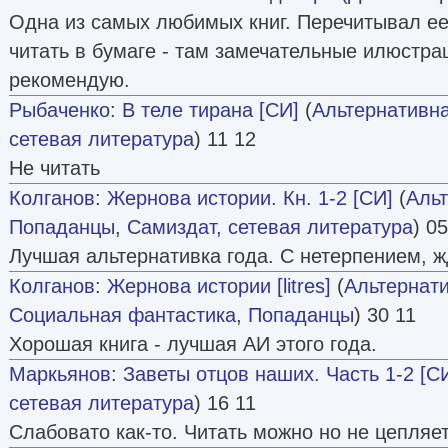
Одна из самых любимых книг. Перечитывал ее
читать в бумаге - там замечательные илюстра
рекомендую.
Рыбаченко
:
В теле тирана [СИ]
(
Альтернативна
сетевая литература
) 11 12
Не читать
Колганов
:
Жернова истории. Кн. 1-2 [СИ]
(
Альт
Попаданцы
,
Самиздат, сетевая литература
) 0
Лучшая альтернативка года. С нетерпением, 
Колганов
:
Жернова истории [litres]
(
Альтернат
Социальная фантастика
,
Попаданцы
) 30 11
Хорошая книга - лучшая AИ этого года.
Маркьянов
:
Заветы отцов наших. Часть 1-2 [С
сетевая литература
) 16 11
Слабовато как-то. Читать можно но не цепляет