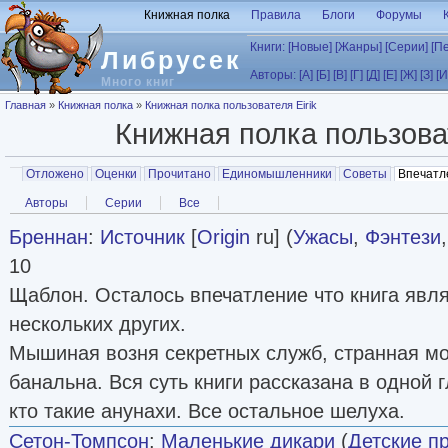
Перейти к основному содержанию
Книжная полка
Правила
Блоги
Форумы
Книги:
[Новые]
[Жанры]
[Серии]
[П
Либрусек
Авторы:
[А]
[Б]
[В]
[Г]
[Д]
[Е]
[Ж]
[З]
[И
Много книг
Вы здесь
Главная
»
Книжная полка
»
Книжная полка пользователя Eirik
Книжная полка пользов
Главные вкладки
Отложено
Оценки
Прочитано
Единомышленники
Советы
Впечатл
Вторичные вкладки
Авторы
Серии
Все
Бреннан
:
Источник
[
Origin
ru] (
Ужасы
,
Фэнтези
10
Щаблон. Осталось впечатление что книга явл
нескольких других.
Мышиная возня секретных служб, странная мо
банальна. Вся суть книги рассказана в одной г
кто такие анунахи. Все остальное шелуха.
Сетон-Томпсон
:
Маленькие дикари
(
Детские п