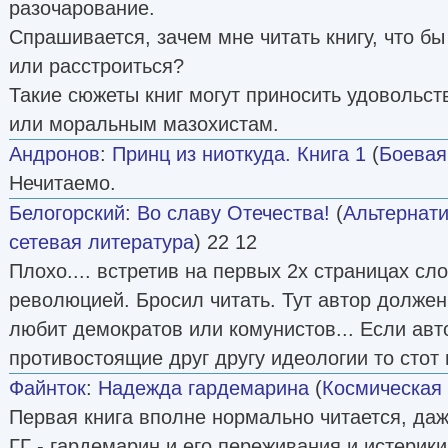
разочарование.
Спрашивается, зачем мне читать книгу, что бы
или расстроиться?
Такие сюжеты книг могут приносить удовольст
или моральным мазохистам.
Андронов
:
Принц из ниоткуда. Книга 1
(
Боевая
Нечитаемо.
Белогорский
:
Во славу Отечества!
(
Альтернати
сетевая литература
) 22 12
Плохо.... встретив на первых 2х страницах сл
революцией. Бросил читать. Тут автор должен
любит демократов или комунистов... Если авто
противостоящие друг другу идеологии то стот
Файнток
:
Надежда гардемарина
(
Космическая
Первая книга вполне нормально читается, да
ГГ - гардемарин и его переживания и истерик