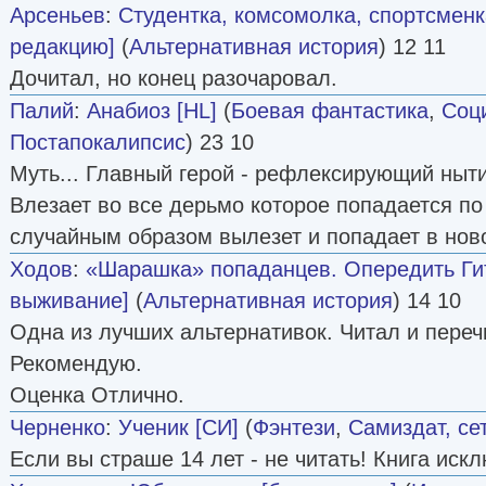
Арсеньев
:
Студентка, комсомолка, спортсмен
редакцию]
(
Альтернативная история
) 12 11
Дочитал, но конец разочаровал.
Палий
:
Анабиоз [HL]
(
Боевая фантастика
,
Соц
Постапокалипсис
) 23 10
Муть... Главный герой - рефлексирующий ныти
Влезает во все дерьмо которое попадается по
случайным образом вылезет и попадает в нов
Ходов
:
«Шарашка» попаданцев. Опередить Гит
выживание]
(
Альтернативная история
) 14 10
Одна из лучших альтернативок. Читал и переч
Рекомендую.
Оценка Отлично.
Черненко
:
Ученик [СИ]
(
Фэнтези
,
Самиздат, се
Если вы страше 14 лет - не читать! Книга иск