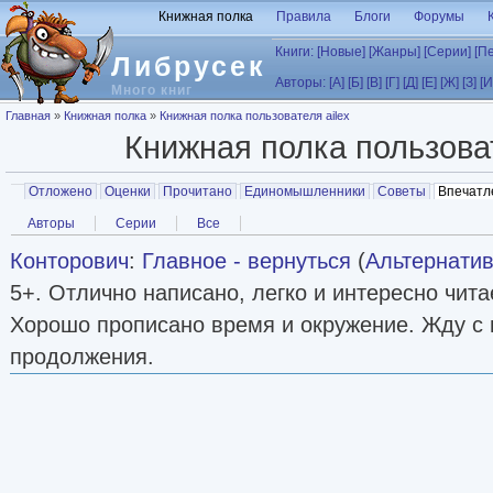
Перейти к основному содержанию
Книжная полка
Правила
Блоги
Форумы
Книги:
[Новые]
[Жанры]
[Серии]
[П
Либрусек
Авторы:
[А]
[Б]
[В]
[Г]
[Д]
[Е]
[Ж]
[З]
[И
Много книг
Вы здесь
Главная
»
Книжная полка
»
Книжная полка пользователя ailex
Книжная полка пользов
Главные вкладки
Отложено
Оценки
Прочитано
Единомышленники
Советы
Впечатл
Вторичные вкладки
Авторы
Серии
Все
Конторович
:
Главное - вернуться
(
Альтернатив
5+. Отлично написано, легко и интересно чит
Хорошо прописано время и окружение. Жду с
продолжения.